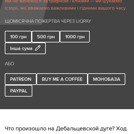
Ми не женемося за трафіком і кліками — ми шукаємо
історії, які вважаємо важливими і гідними вашого часу.
ЩОМІСЯЧНА ПОЖЕРТВА ЧЕРЕЗ LIQPAY
100
грн
500
грн
1000
грн
Інша сума
АБО
PATREON
BUY ME A COFFEE
МОНОБАЗА
PAYPAL
Что произошло на Дебальцевской дуге? Ход