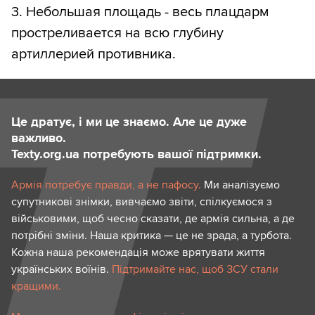
3. Небольшая площадь - весь плацдарм
простреливается на всю глубину
артиллерией противника.
Це дратує, і ми це знаємо. Але це дуже
важливо.
Texty.org.ua потребують вашої підтримки.
Армія потребує правди, а не пафосу.
Ми аналізуємо
супутникові знімки, вивчаємо звіти, спілкуємося з
військовими, щоб чесно сказати, де армія сильна, а де
потрібні зміни. Наша критика — це не зрада, а турбота.
Кожна наша рекомендація може врятувати життя
українських воїнів.
Підтримайте нас, щоб ЗСУ стали
кращими.