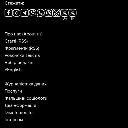
Стежити:
UA
EN
Про нас
(About us)
Статті
(RSS)
Фрагменти
(RSS)
Розсилки Текстів
Вибір редакції
#English
Журналістика даних
Послуги
Фальшиві соціологи
Дезінформація
Disinfomonitor
Інтернам