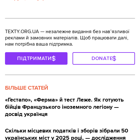
TEXTY.ORG.UA — незалежне видання без навʼязливої
реклами й замовних матеріалів. Щоб працювати далі,
нам потрібна ваша підтримка.
ПІДТРИМАТИ
DONATE
БІЛЬШЕ СТАТЕЙ
«Гестапо», «Ферма» й тест Леже. Як готують
бійців Французького іноземного легіону —
досвід українця
Скільки місцевих податків і зборів зібрали 50
українських міст у 2025 році, — дослідження