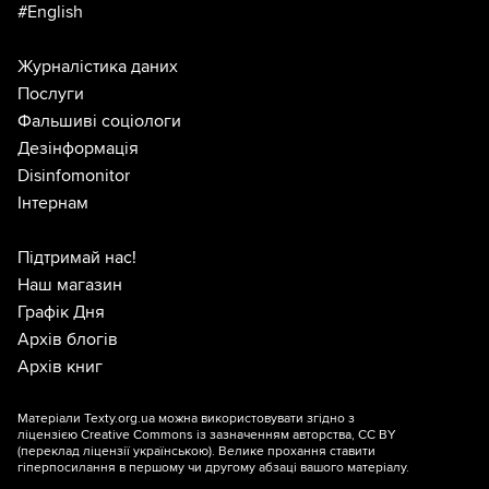
#English
Журналістика даних
Послуги
Фальшиві соціологи
Дезінформація
Disinfomonitor
Інтернам
Підтримай нас!
Наш магазин
Графік Дня
Архів блогів
Архів книг
Матеріали Texty.org.ua можна використовувати згідно з
ліцензією
Creative Commons із зазначенням авторства, CC BY
(переклад ліцензії
українською
). Велике прохання ставити
гіперпосилання в першому чи другому абзаці вашого матеріалу.