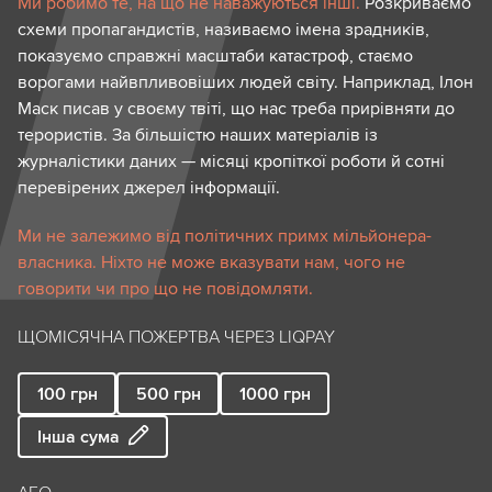
Ми робимо те, на що не наважуються інші.
Розкриваємо
схеми пропагандистів, називаємо імена зрадників,
показуємо справжні масштаби катастроф, стаємо
ворогами найвпливовіших людей світу. Наприклад, Ілон
Маск писав у своєму твіті, що нас треба прирівняти до
терористів. За більшістю наших матеріалів із
журналістики даних — місяці кропіткої роботи й сотні
перевірених джерел інформації.
Ми не залежимо від політичних примх мільйонера-
власника. Ніхто не може вказувати нам, чого не
говорити чи про що не повідомляти.
ЩОМІСЯЧНА ПОЖЕРТВА ЧЕРЕЗ LIQPAY
100
грн
500
грн
1000
грн
Інша сума