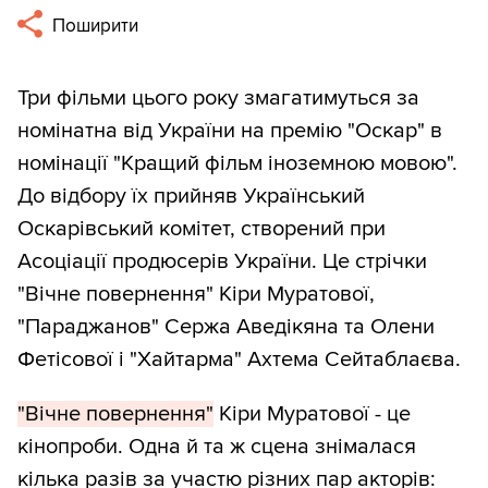
Поширити
Три фільми цього року змагатимуться за
номінатна від України на премію "Оскар" в
номінації "Кращий фільм іноземною мовою".
До відбору їх прийняв Український
Оскарівський комітет, створений при
Асоціації продюсерів України. Це стрічки
"Вічне повернення" Кіри Муратової,
"Параджанов" Сержа Аведікяна та Олени
Фетісової і "Хайтарма" Ахтема Сейтаблаєва.
"Вічне повернення"
Кіри Муратової - це
кінопроби. Одна й та ж сцена знімалася
кілька разів за участю різних пар акторів: