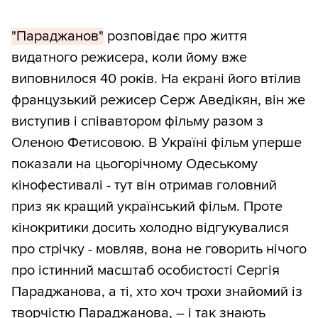
"Параджанов"
розповідає про життя
видатного режисера, коли йому вже
виповнилося 40 років. На екрані його втілив
французький режисер Серж Аведікян, він же
виступив і співавтором фільму разом з
Оленою Фетисовою. В Україні фільм уперше
показали на цьогорічному Одеському
кінофестивалі - тут він отримав головний
приз як кращий український фільм. Проте
кінокритики досить холодно відгукувалися
про стрічку - мовляв, вона не говорить нічого
про істинний масштаб особистості Сергія
Параджанова, а ті, хто хоч трохи знайомий із
творчістю Параджанова, – і так знають