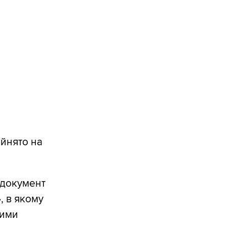
ийнято на
в документ
, в якому
тими