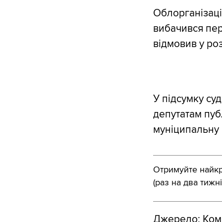
Облорганізаці
вибачився пер
відмовив у ро
У підсумку суд
депутатам пуб
муніципальну 
Отримуйте найкра
(раз на два тижні
Джерело:
Ком