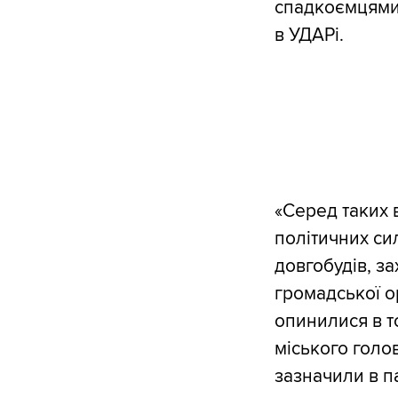
спадкоємцями
в УДАРі.
«Серед таких 
політичних сил
довгобудів, за
громадської ор
опинилися в т
міського голов
зазначили в па