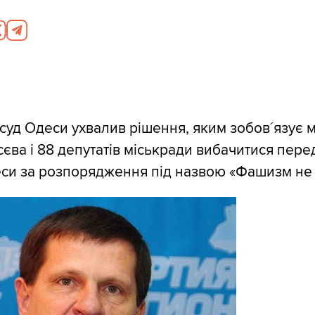
уд Одеси ухвалив рішення, яким зобов´язує м
сєва і 88 депутатів міськради вибачитися пере
си за розпорядження під назвою «Фашизм не 