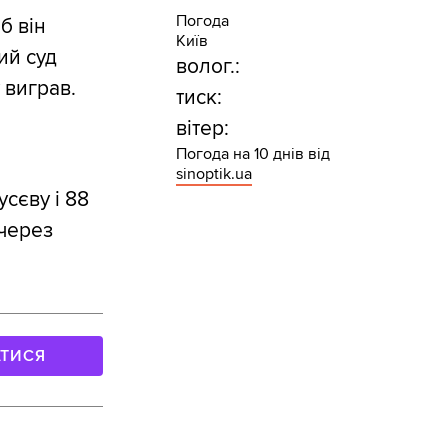
Погода
б він
Київ
ий суд
волог.:
 виграв.
тиск:
вітер:
Погода на 10 днів від
sinoptik.ua
усєву і 88
через
АТИСЯ