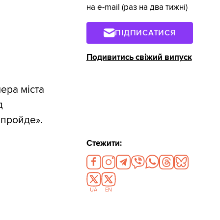
на e-mail (раз на два тижні)
ПІДПИСАТИСЯ
Подивитись свіжий випуск
ера міста
д
пройде».
Стежити:
UA
EN