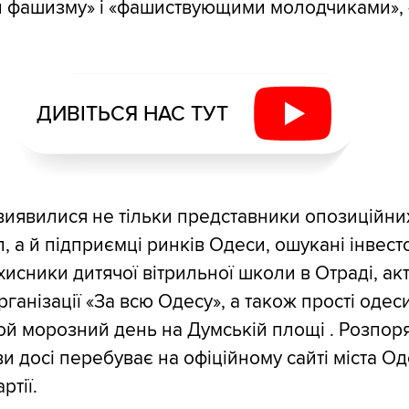
 фашизму» і «фашиствующими молодчиками», 
ДИВІТЬСЯ НАС ТУТ
виявилися не тільки представники опозиційни
, а й підприємці ринків Одеси, ошукані інвест
хисники дитячої вітрильної школи в Отраді, ак
ганізації «За всю Одесу», а також прості одес
ой морозний день на Думській площі . Розпо
и досі перебуває на офіційному сайті міста Оде
ртії.