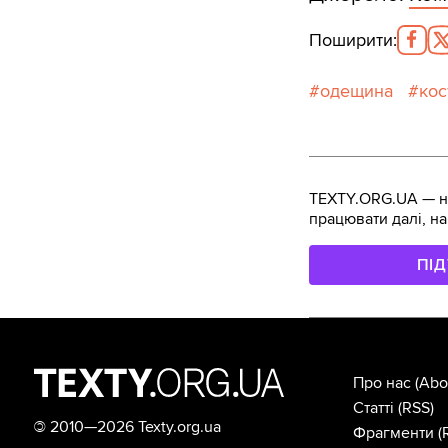
Поширити
:
одещина
кос
TEXTY.ORG.UA — не
працювати далі, на
ПІ
Про нас
(Abo
Статті
(RSS)
©
2010—2026 Texty.org.ua
Фрагменти
(