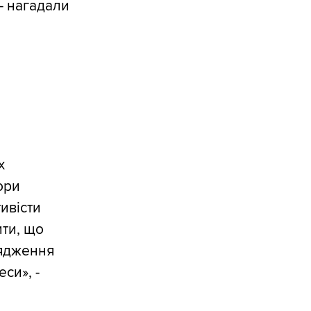
- нагадали
х
ори
тивісти
ити, що
рядження
си», -