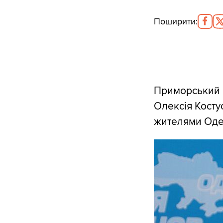
Поширити
:
Приморський с
Олексія Косту
жителями Оде