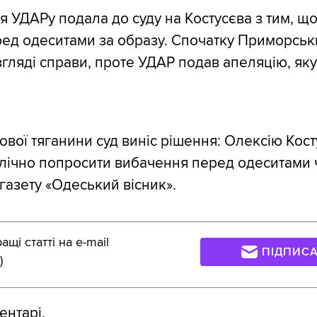
я УДАРу подала до суду на Костусєва з тим, що
ед одеситами за образу. Спочатку Приморськ
згляді справи, проте УДАР подав апеляцію, яку
ової тяганини суд виніс рішення: Олексію Кост
лічно попросити вибачення перед одеситами 
газету «Одеський вісник».
щі статті на e-mail
ПІДПИС
)
ентарі.