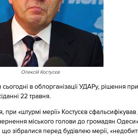
Олексій Костусєв
 сьогодні в облорганізації УДАРу, рішення пр
іданні 22 травня.
ня, при «штурмі мерії» Костусєв сфальсифікува
вернення міського голови до громадян Одеси»
 що зібралися перед будівлею мерії, «недоби