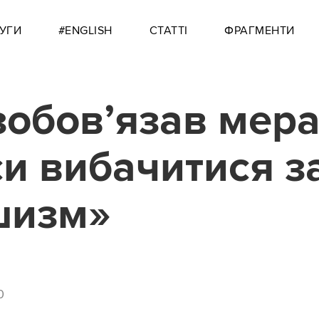
УГИ
#ENGLISH
СТАТТІ
ФРАГМЕНТИ
зобов’язав мер
и вибачитися з
шизм»
0