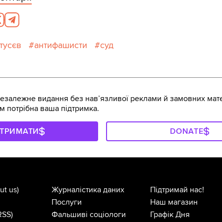
тусєв
антифашисти
суд
залежне видання без навʼязливої реклами й замовних мате
м потрібна ваша підтримка.
ДТРИМАТИ
DONATE
ut us)
Журналістика даних
Підтримай нас!
Послуги
Наш магазин
RSS)
Фальшиві соціологи
Графік Дня