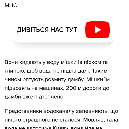
МНС.
ДИВІТЬСЯ НАС ТУТ
Вони кидають у воду мішки із піском та
глиною, щоб вода не пішла далі. Таким
чином рятують розмиту дамбу. Мішки їм
підвозять на машинах. 200 м дороги до
дамби вже підтоплено.
Представники водоканалу запевняють, що
нічого страшного не сталося. Мовляв, тала
вода не загрожує Києву, вона йде на