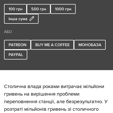
100
грн
500
грн
1000
грн
Інша сума
АБО
PATREON
BUY ME A COFFEE
МОНОБАЗА
PAYPAL
Столична влада роками витрачає мільйони
гривень на вирішення проблеми
переповнення станції, але безрезультатно. У
розтраті мільйонів гривень зі столичного