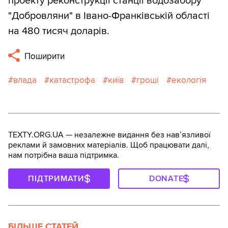
проекту реконструкції станції водозабору
"Добровляни" в Івано-Франківській області
на 480 тисяч доларів.
Поширити
влада
катастрофа
київ
гроші
екологія
TEXTY.ORG.UA — незалежне видання без навʼязливої
реклами й замовних матеріалів. Щоб працювати далі,
нам потрібна ваша підтримка.
ПІДТРИМАТИ
DONATE
БІЛЬШЕ СТАТЕЙ