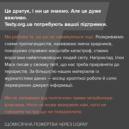
Це дратує, і ми це знаємо. Але це дуже
важливо.
Texty.org.ua потребують вашої підтримки.
Ми робимо те, на що не наважуються інші.
Розкриваємо
схеми пропагандистів, називаємо імена зрадників,
показуємо справжні масштаби катастроф, стаємо
ворогами найвпливовіших людей світу. Наприклад, Ілон
Маск писав у своєму твіті, що нас треба прирівняти до
терористів. За більшістю наших матеріалів із
журналістики даних — місяці кропіткої роботи й сотні
перевірених джерел інформації.
Ми не залежимо від політичних примх мільйонера-
власника. Ніхто не може вказувати нам, чого не
говорити чи про що не повідомляти.
ЩОМІСЯЧНА ПОЖЕРТВА ЧЕРЕЗ LIQPAY