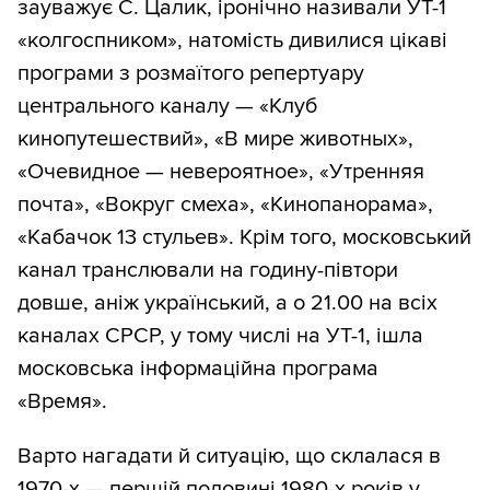
зауважує С. Цалик, іронічно називали УТ-1
«колгоспником», натомість дивилися цікаві
програми з розмаїтого репертуару
центрального каналу — «Клуб
кинопутешествий», «В мире животных»,
«Очевидное — невероятное», «Утренняя
почта», «Вокруг смеха», «Кинопанорама»,
«Кабачок 13 стульев». Крім того, московський
канал транслювали на годину-півтори
довше, аніж український, а о 21.00 на всіх
каналах СРСР, у тому числі на УТ-1, ішла
московська інформаційна програма
«Время».
Варто нагадати й ситуацію, що склалася в
1970-х — першій половині 1980-х років у