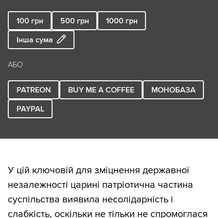
100
грн
500
грн
1000
грн
Інша сума
АБО
PATREON
BUY ME A COFFEE
МОНОБАЗА
PAYPAL
У цій ключовій для зміцнення державної
незалежності царині патріотична частина
суспільства виявила несолідарність і
слабкість, оскільки не тільки не спромоглася