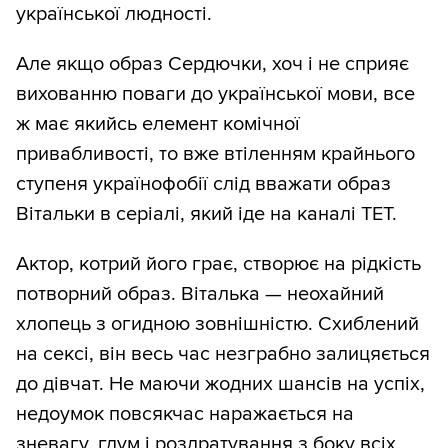
української людності.
Але якщо образ Сердючки, хоч і не сприяє
вихованню поваги до української мови, все
ж має якийсь елемент комічної
привабливості, то вже втіленням крайнього
ступеня українофобії слід вважати образ
Вітальки в серіалі, який іде на каналі ТЕТ.
Актор, котрий його грає, створює на рідкість
потворний образ. Віталька — неохайний
хлопець з огидною зовнішністю. Схиблений
на сексі, він весь час незграбно залицяється
до дівчат. Не маючи жодних шансів на успіх,
недоумок повсякчас наражається на
зневагу, глум і роздратування з боку всіх,