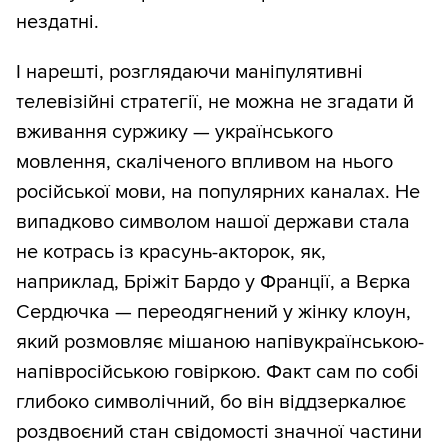
нездатні.
І нарешті, розглядаючи маніпулятивні
телевізійні стратегії, не можна не згадати й
вживання суржику — українського
мовлення, скаліченого впливом на нього
російської мови, на популярних каналах. Не
випадково символом нашої держави стала
не котрась із красунь-акторок, як,
наприклад, Бріжіт Бардо у Франції, а Вєрка
Сердючка — переодягнений у жінку клоун,
який розмовляє мішаною напівукраїнською-
напівросійською говіркою. Факт сам по собі
глибоко символічний, бо він віддзеркалює
роздвоєний стан свідомості значної частини