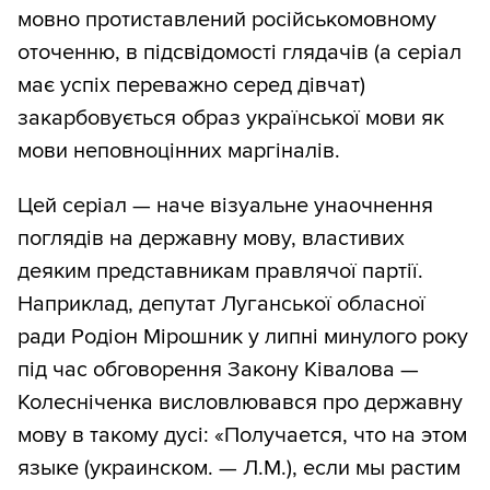
мовно протиставлений російськомовному
оточенню, в підсвідомості глядачів (а серіал
має успіх переважно серед дівчат)
закарбовується образ української мови як
мови неповноцінних маргіналів.
Цей серіал — наче візуальне унаочнення
поглядів на державну мову, властивих
деяким представникам правлячої партії.
Наприклад, депутат Луганської обласної
ради Родіон Мірошник у липні минулого року
під час обговорення Закону Ківалова —
Колесніченка висловлювався про державну
мову в такому дусі: «Получается, что на этом
языке (украинском. — Л.М.), если мы растим