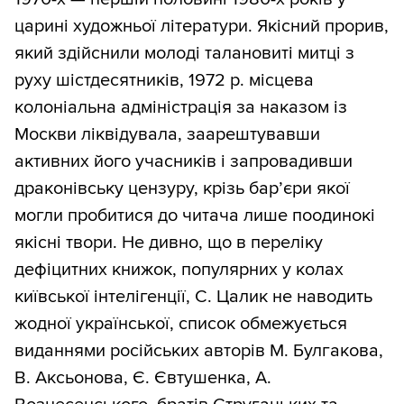
царині художньої літератури. Якісний прорив,
який здійснили молоді талановиті митці з
руху шістдесятників, 1972 р. місцева
колоніальна адміністрація за наказом із
Москви ліквідувала, заарештувавши
активних його учасників і запровадивши
драконівську цензуру, крізь бар’єри якої
могли пробитися до читача лише поодинокі
якісні твори. Не дивно, що в переліку
дефіцитних книжок, популярних у колах
київської інтелігенції, С. Цалик не наводить
жодної української, список обмежується
виданнями російських авторів М. Булгакова,
В. Аксьонова, Є. Євтушенка, А.