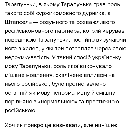
Тарапуньки, в якому Тарапунька грав роль
такого собі суржикомовного дурника, а
Штепсель — розумного та розважливого
російськомовного партнера, котрий керував
поведінкою Тарапуньки, постійно виручаючи
його з халеп, у які той потрапляв через свою
недоумкуватість. У такий спосіб українську
мову Тарапуньки, роль якої виконувало
мішане мовлення, скалічене впливом на
нього російської, було протиставлено
останній як мову ненормативну й смішну
порівняно з «нормальною» та престижною
російською.
Хоч як прикро це визнавати, але нинішнє