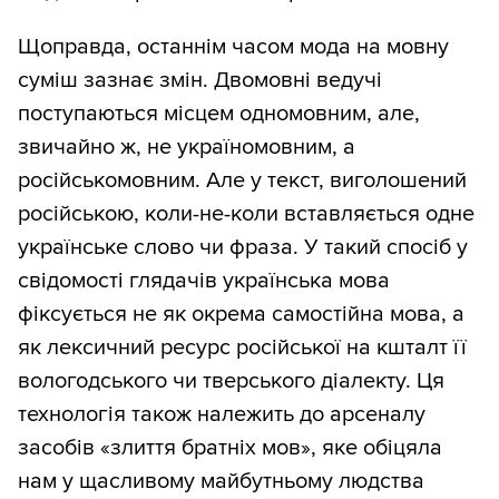
Щоправда, останнім часом мода на мовну
суміш зазнає змін. Двомовні ведучі
поступаються місцем одномовним, але,
звичайно ж, не україномовним, а
російськомовним. Але у текст, виголошений
російською, коли-не-коли вставляється одне
українське слово чи фраза. У такий спосіб у
свідомості глядачів українська мова
фіксується не як окрема самостійна мова, а
як лексичний ресурс російської на кшталт її
вологодського чи тверського діалекту. Ця
технологія також належить до арсеналу
засобів «злиття братніх мов», яке обіцяла
нам у щасливому майбутньому людства