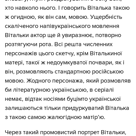
хто навколо нього. І говорить Віталька такою
ж огидною, як він сам, мовою. Ущербність
скаліченого напівукраїнського мовлення
Вітальки актор ще й увиразнює, потворно
розтягуючи рота. Всі решта численних
персонажів цього скетчу, крім Віталькиної
матері, такої ж недоумкуватої почвари, як і
він, розмовляють стандартною російською
мовою. Жодного персонажа, який розмовляв
би літературною українською, в серіалі
немає, відтак носіями буцімто української
залишаються тільки придуркуватий Віталька
з такою самою жалюгідною матір’ю.
Через такий промовистий портрет Вітальки,