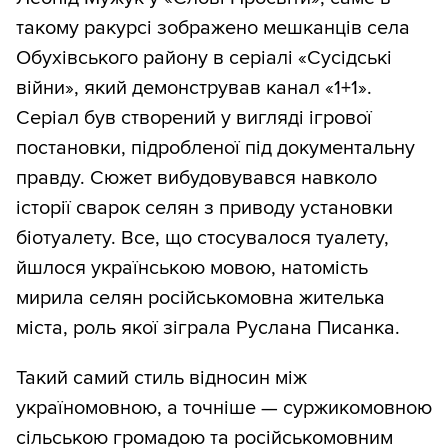
такому ракурсі зображено мешканців села
Обухівського району в серіалі «Сусідські
війни», який демонстрував канал «1+1».
Серіал був створений у вигляді ігрової
постановки, підробленої під документальну
правду. Сюжет вибудовувався навколо
історії сварок селян з приводу установки
біотуалету. Все, що стосувалося туалету,
йшлося українською мовою, натомість
мирила селян російськомовна жителька
міста, роль якої зіграла Руслана Писанка.
Такий самий стиль відносин між
україномовною, а точніше — суржикомовною
сільською громадою та російськомовним