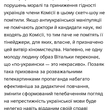
порушень моралі та приниження гідності
українців члени Комісії в цьому скетч-шоу не
помітили. Якщо антиукраїнської маніпуляції
не помічають доктори й кандидати наук, які
входять до Комісії, то тим паче не помітять її
тінейджери, для яких, власне, й призначено
цей витвір кіномистецтва. Напевно, не одну
молоду людину образ Вітальки переконає,
що «по-украински — это некрасиво». Позаяк
така прихована за розважальними
телекартинками пропаганда набагато
ефективніша за дидактичні повчання,
змінити сформований телебаченням погляд
на непрестижність української мови буде
нелегко навіть відданим своїй справі