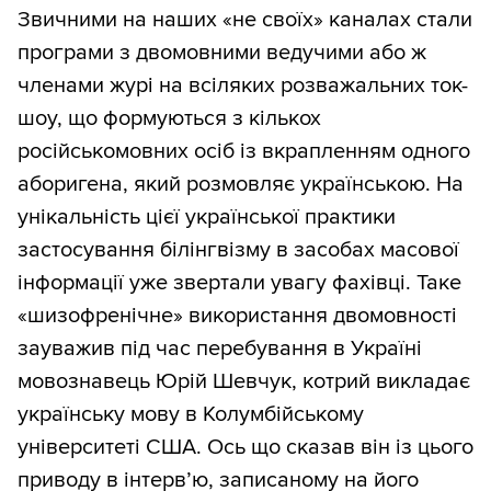
Звичними на наших «не своїх» каналах стали
програми з двомовними ведучими або ж
членами журі на всіляких розважальних ток-
шоу, що формуються з кількох
російськомовних осіб із вкрапленням одного
аборигена, який розмовляє українською. На
унікальність цієї української практики
застосування білінгвізму в засобах масової
інформації уже звертали увагу фахівці. Таке
«шизофренічне» використання двомовності
зауважив під час перебування в Україні
мовознавець Юрій Шевчук, котрий викладає
українську мову в Колумбійському
університеті США. Ось що сказав він із цього
приводу в інтерв’ю, записаному на його