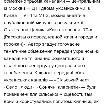
обмежено трьома каналами — центральним
із Москви — ЦТ і двома українськими із
Києва — УТ-1 та УТ-2, можна знайти в
опублікованій минулого року книжці
Станіслава Цалика «Киев: конспект 70-х
(Рассказы о повседневной жизни города и
горожан)». Автор згадує тогочасне
тематичне обмеження передач українських
каналів на тлі значно розмаїтішого й
цікавішого репертуару центрального
телебачення. Ключові передачі обох
українських каналів — «Сільський час»,
«Село і люди», «Сонячні кларнети» — були
призначені для сільської місцевості, там
вони й користувались попитом. Кияни ж, як