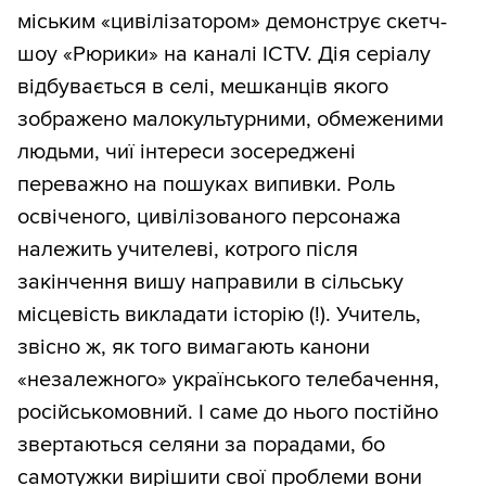
міським «цивілізатором» демонструє скетч-
шоу «Рюрики» на каналі ICTV. Дія серіалу
відбувається в селі, мешканців якого
зображено малокультурними, обмеженими
людьми, чиї інтереси зосереджені
переважно на пошуках випивки. Роль
освіченого, цивілізованого персонажа
належить учителеві, котрого після
закінчення вишу направили в сільську
місцевість викладати історію (!). Учитель,
звісно ж, як того вимагають канони
«незалежного» українського телебачення,
російськомовний. І саме до нього постійно
звертаються селяни за порадами, бо
самотужки вирішити свої проблеми вони