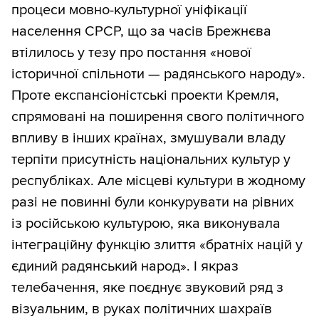
процеси мовно-культурної уніфікації
населення СРСР, що за часів Брежнєва
втілилось у тезу про постання «нової
історичної спільноти — радянського народу».
Проте експансіоністські проекти Кремля,
спрямовані на поширення свого політичного
впливу в інших країнах, змушували владу
терпіти присутність національних культур у
республіках. Але місцеві культури в жодному
разі не повинні були конкурувати на рівних
із російською культурою, яка виконувала
інтеграційну функцію злиття «братніх націй у
єдиний радянський народ». І якраз
телебачення, яке поєднує звуковий ряд з
візуальним, в руках політичних шахраїв