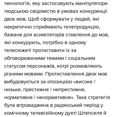
технологія, яку застосовують маніпулятори
людською свідомістю в умовах конкуренції
двох мов. Щоб сформувати у людей, які
некритично сприймають телепродукцію,
бажане для асиміляторів ставлення до мов,
які конкурують, потрібно в одному
телесюжеті протиставити їх за
обговорюваними темами і соціальним
статусом персонажів, котрі розмовляють
різними мовами. Протиставлення двох мов
вибудовується за опозицією «високе /
низьке, престижне / непрестижне,
нормативне / ненормативне». Така стратегія
була впроваджена в радянський період у
комічному телевізійному дуеті Штепселя й