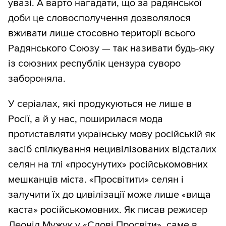
увазі. А варто нагадати, що за радянської
доби це словосполучення дозволялося
вживати лише стосовно території всього
Радянського Союзу — так називати будь-яку
із союзних республік цензура суворо
забороняла.
У серіалах, які продукуються не лише в
Росії, а й у нас, поширилася мода
протиставляти українську мову російській як
засіб спілкування нецивілізованих відсталих
селян на тлі «просунутих» російськомовних
мешканців міста. «Просвітити» селян і
залучити їх до цивілізації може лише «вища
каста» російськомовних. Як писав режисер
Леонід Мужук у «Слові Просвіти», саме в