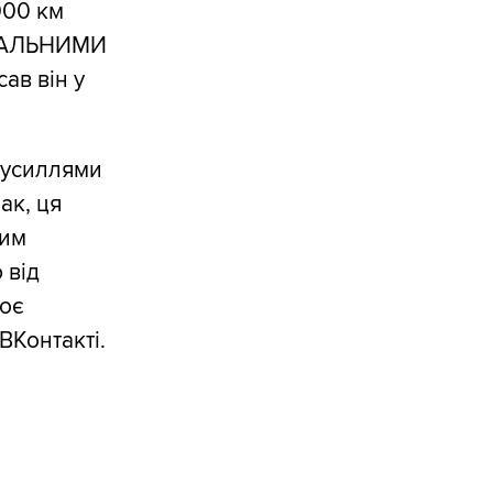
000 км
ТРАЛЬНИМИ
сав він у
зусиллями
ак, ця
ним
 від
воє
ВКонтакті.