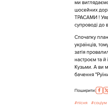
ми виглядаємо 
шосейних дор
ТРАСАМИ ! Уяві
супроводі до в
Спочатку план
українців, том
затія провали
настроєм та й
Кузьми. А ви 
бачення "Руїни
Поширити
:
пісня
соціум