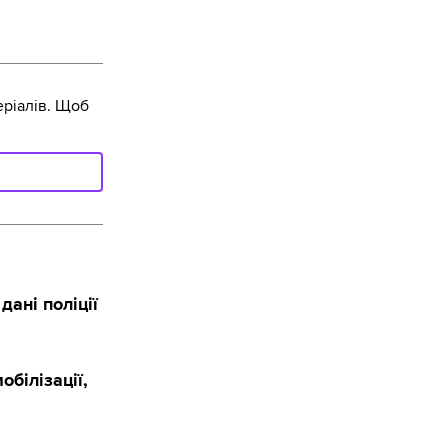
ріалів. Щоб
дані поліції
обілізації,