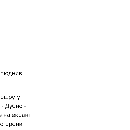
рилюднив
аршруту
- Дубно -
е на екрані
і сторони