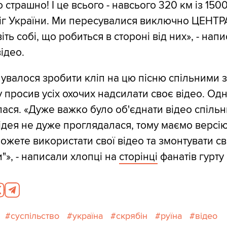
страшно! І це всього - навсього 320 км із 150
іг України. Ми пересувалися виключно ЦЕН
ть собі, що робиться в стороні від них», - напи
ідео.
увалося зробити кліп на цю пісню спільними 
у просив усіх охочих надсилати своє відео. Одн
лася. «Дуже важко було об'єднати відео спіль
 ідея не дуже проглядалася, тому маємо версію
можете використати свої відео та змонтувати с
"», - написали хлопці на
сторінці
фанатів гурту 
суспільство
україна
скрябін
руїна
відео