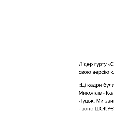
Лідер гурту «
свою версію кл
«Ці кадри бул
Миколаїв - Кал
Луцьк. Ми зви
- воно ШОКУЄ! 