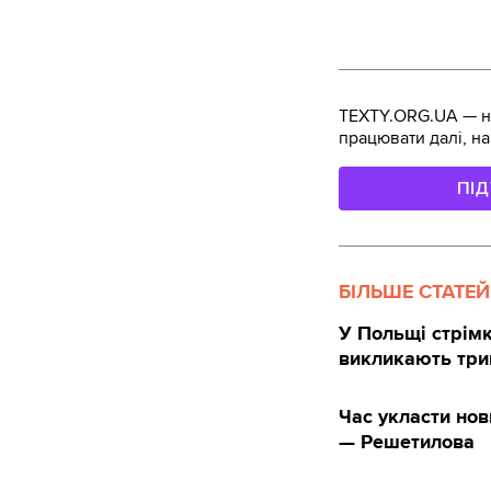
TEXTY.ORG.UA — не
працювати далі, на
ПІ
БІЛЬШЕ СТАТЕЙ
У Польщі стрімко
викликають трив
Час укласти нови
— Решетилова