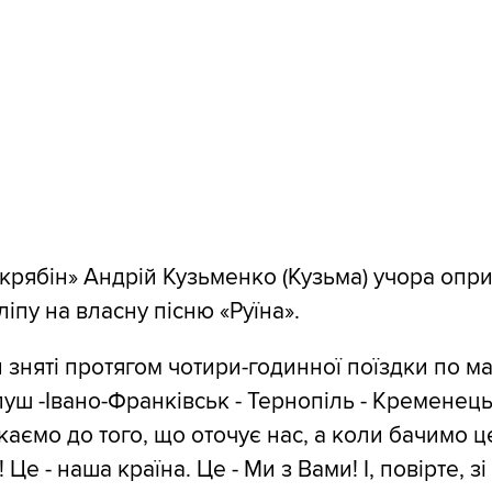
Скрябін» Андрій Кузьменко (Кузьма) учора оп
іпу на власну пісню «Руїна».
и зняті протягом чотири-годинної поїздки по м
уш -Івано-Франківськ - Тернопіль - Кременець 
каємо до того, що оточує нас, а коли бачимо ц
Це - наша країна. Це - Ми з Вами! І, повірте, з