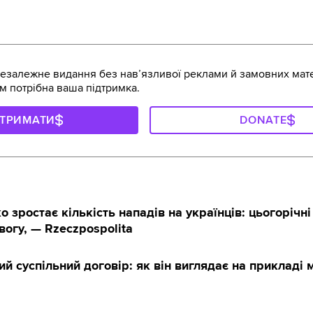
залежне видання без навʼязливої реклами й замовних мате
м потрібна ваша підтримка.
ДТРИМАТИ
DONATE
 зростає кількість нападів на українців: цьогорічні 
огу, — Rzeczpospolita
й суспільний договір: як він виглядає на прикладі м