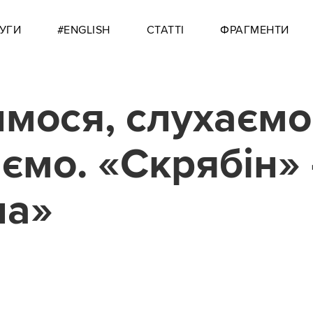
УГИ
#ENGLISH
СТАТТІ
ФРАГМЕНТИ
мося, слухаємо
ємо. «Скрябін» 
на»