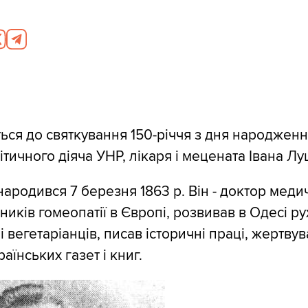
ться до святкування 150-річчя з дня народжен
тичного діяча УНР, лікаря і мецената Івана Лу
ародився 7 березня 1863 р. Він - доктор меди
ників гомеопатії в Європі, розвивав в Одесі ру
і вегетаріанців, писав історичні праці, жертву
аїнських газет і книг.