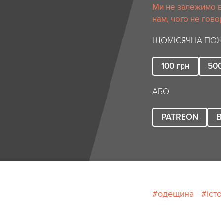
Ми не залежимо в
нам, чого не гово
ЩОМІСЯЧНА ПОЖ
100
грн
50
АБО
PATREON
B
одещина
іст