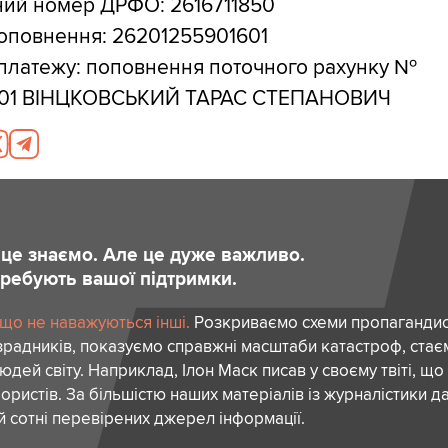
ний номер ДРФО: 2616711850
оповнення: 26201255901601
платежу: поповнення поточного рахунку №
601 ВІНЦКОВСЬКИЙ ТАРАС СТЕПАНОВИЧ
и це знаємо. Але це дуже важливо.
отребують вашої підтримки.
 що не наважуються інші.
Розкриваємо схеми пропагандист
зрадників, показуємо справжні масштаби катастроф, ста
дей світу. Наприклад, Ілон Маск писав у своєму твіті, що
ористів. За більшістю наших матеріалів із журналістики да
й сотні перевірених джерел інформації.