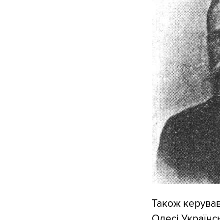
Також керував
Одесі Українс