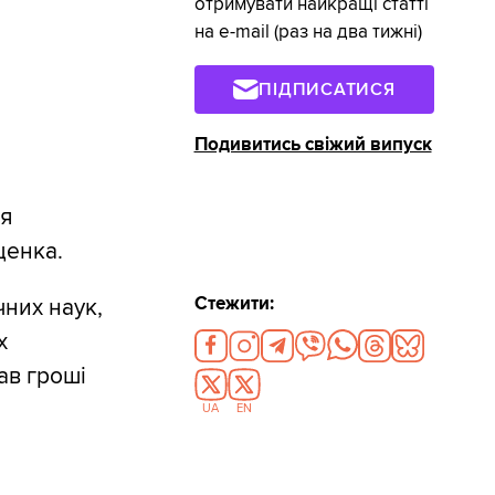
отримувати найкращі статті
на e-mail (раз на два тижні)
ПІДПИСАТИСЯ
Подивитись свіжий випуск
ня
ценка.
Стежити:
чних наук,
х
вав гроші
UA
EN