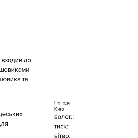
 входив до
льшовиками
шовика та
Погода
Київ
деських
волог.:
для
тиск:
вітер: