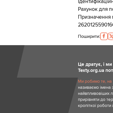
Ідентифікацій
Рахунок для п
Призначення 
26201255901
Поширити
:
Це дратує, і м
Texty.org.ua п
Ми робимо те, на
називаємо імена 
найвпливовіших лю
прирівняти до тер
кропіткої роботи 