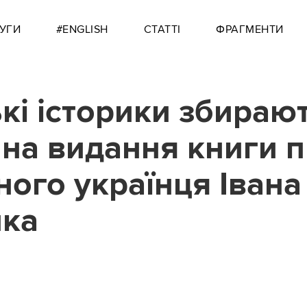
УГИ
#ENGLISH
СТАТТІ
ФРАГМЕНТИ
кі історики збираю
 на видання книги 
ного українця Івана
нка