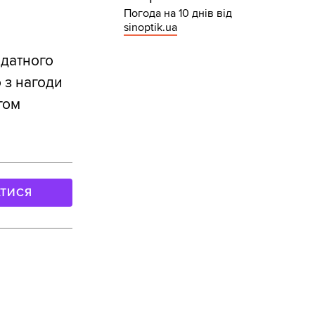
Погода на 10 днів від
sinoptik.ua
идатного
о з нагоди
гом
АТИСЯ