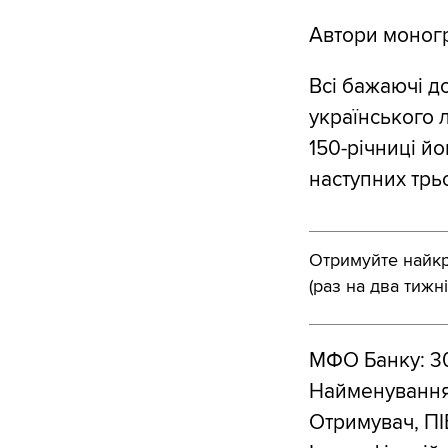
Автори моногр
Всі бажаючі д
українського л
150-річниці й
наступних трьо
Отримуйте найкра
(раз на два тижні
МФО Банку: 3
Найменування
Отримувач, 