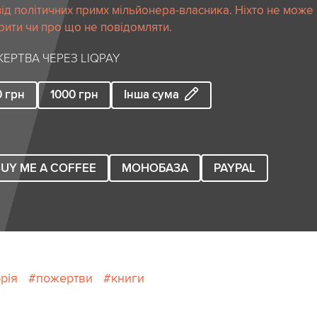
ід політичних примх мільйонера-власника. Ніхто не може
рити чи про що не повідомляти.
ЕРТВА ЧЕРЕЗ LIQPAY
0
грн
1000
грн
Інша сума
UY ME A COFFEE
МОНОБАЗА
PAYPAL
орія
пожертви
книги