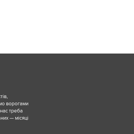
ів,
ємо ворогами
 нас треба
них — місяці