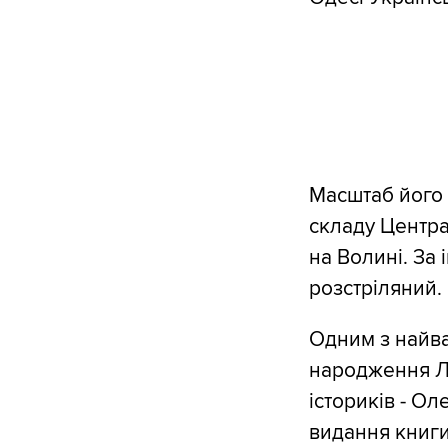
Масштаб його 
складу Центра
на Волині. За
розстріляний.
Одним з найва
народження Лу
істориків - О
видання книги 