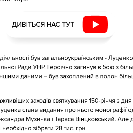
ДИВІТЬСЯ НАС ТУТ
діяльності був загальноукраїнським - Луценко
льної Ради УНР. Героїчно загинув в бою з бі
 іншими даними – був захоплений в полон біль
жливіших заходів святкування 150-річчя з дня
ценка стане видання про нього монографії о
лександра Музичка і Тараса Вінцковський. Але 
необхідно зібрати 28 тис. грн.