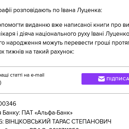
афії розповідають по Івана Луценка:
опомогти виданню вже написаної книги про в
ікаря і діяча національного руху Івані Луценк
ого народження можуть перевести гроші протя
х тижнів на такий рахунок:
щі статті на e-mail
ПІДПИС
)
00346
 Банку: ПАТ «Альфа-Банк»
ПІБ: ВІНЦКОВСЬКИЙ ТАРАС СТЕПАНОВИЧ