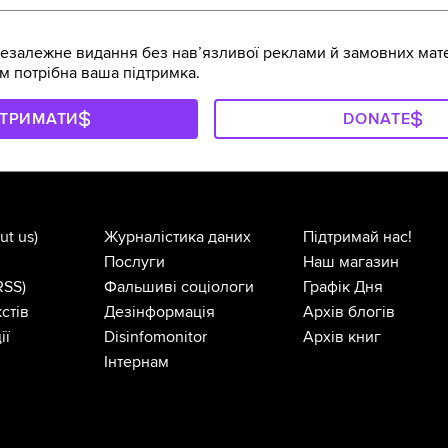
залежне видання без навʼязливої реклами й замовних мате
м потрібна ваша підтримка.
ДТРИМАТИ
DONATE
ut us)
Журналістика даних
Підтримай нас!
Послуги
Наш магазин
RSS)
Фальшиві соціологи
Графік Дня
стів
Дезінформація
Архів блогів
ії
Disinfomonitor
Архів книг
Інтернам