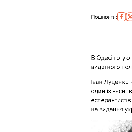
Поширити
:
В Одесі готую
видатного полі
Іван Луценко
н
один із заснов
есперантистів 
на видання укр