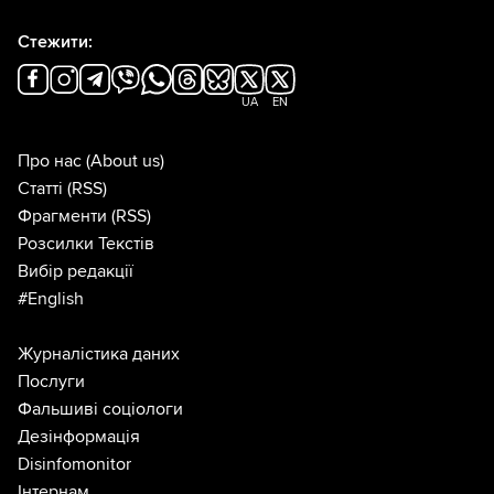
Стежити:
UA
EN
Про нас
(About us)
Статті
(RSS)
Фрагменти
(RSS)
Розсилки Текстів
Вибір редакції
#English
Журналістика даних
Послуги
Фальшиві соціологи
Дезінформація
Disinfomonitor
Інтернам