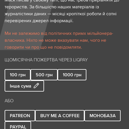
Маск писав у своєму твіті, що нас треба прирівняти до
терористів. За більшістю наших матеріалів із
журналістики даних — місяці кропіткої роботи й сотні
перевірених джерел інформації.
Ми не залежимо від політичних примх мільйонера-
власника. Ніхто не може вказувати нам, чого не
говорити чи про що не повідомляти.
ЩОМІСЯЧНА ПОЖЕРТВА ЧЕРЕЗ LIQPAY
100
грн
500
грн
1000
грн
Інша сума
АБО
PATREON
BUY ME A COFFEE
МОНОБАЗА
PAYPAL