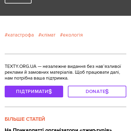
катастрофа
клімат
екологія
TEXTY.ORG.UA — незалежне видання без навʼязливої
реклами й замовних матеріалів. Щоб працювати далі,
нам потрібна ваша підтримка.
ПІДТРИМАТИ
DONATE
БІЛЬШЕ СТАТЕЙ
На Прикарпатті організатори «джип-турів»