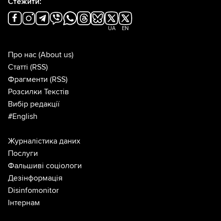
Стежити:
UA
EN
Про нас
(About us)
Статті
(RSS)
Фрагменти
(RSS)
Розсилки Текстів
Вибір редакції
#English
Журналістика даних
Послуги
Фальшиві соціологи
Дезінформація
Disinfomonitor
Інтернам