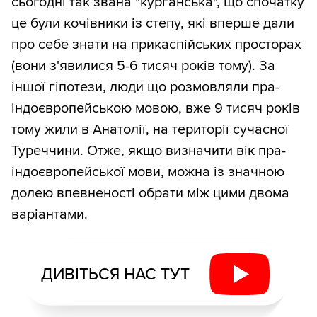
сьогодні так звана "курганська", що спочатку
це були кочівники із степу, які вперше дали
про себе знати на прикаспійських просторах
(вони з'явилися 5-6 тисяч років тому). За
іншої гіпотези, люди що розмовляли пра-
індоєвропейською мовою, вже 9 тисяч років
тому жили в Анатолії, на території сучасної
Туреччини. Отже, якщо визначити вік пра-
індоєвропейської мови, можна із значною
долею впевненості обрати між цими двома
варіантами.
ДИВІТЬСЯ НАС ТУТ