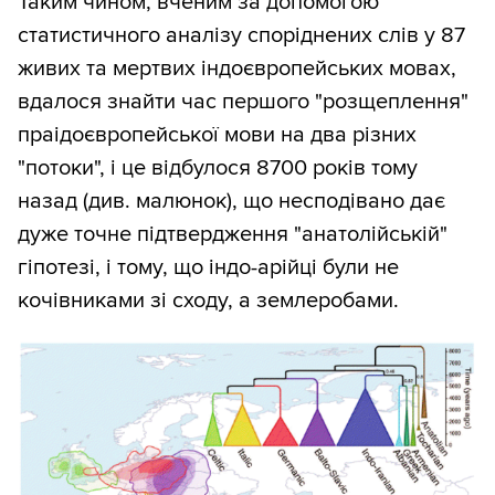
Таким чином, вченим за допомогою
статистичного аналізу споріднених слів у 87
живих та мертвих індоєвропейських мовах,
вдалося знайти час першого "розщеплення"
праідоєвропейської мови на два різних
"потоки", і це відбулося 8700 років тому
назад (див. малюнок), що несподівано дає
дуже точне підтвердження "анатолійській"
гіпотезі, і тому, що індо-арійці були не
кочівниками зі сходу, а землеробами.