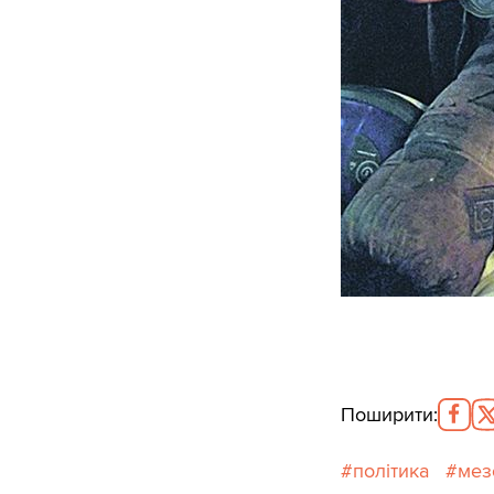
Поширити
:
політика
мез