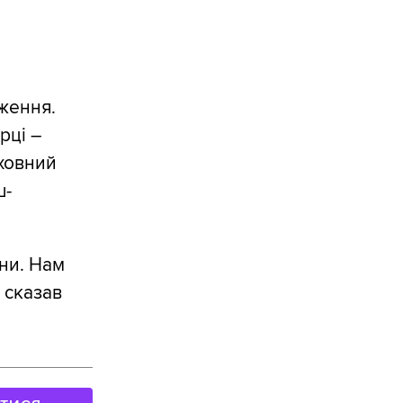
дження.
рці –
рховний
ш-
они. Нам
 сказав