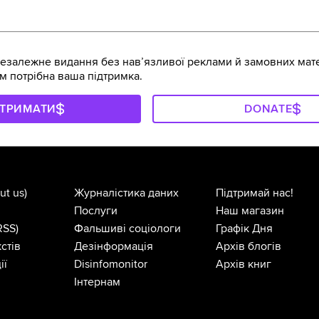
залежне видання без навʼязливої реклами й замовних мате
м потрібна ваша підтримка.
ДТРИМАТИ
DONATE
ut us)
Журналістика даних
Підтримай нас!
Послуги
Наш магазин
RSS)
Фальшиві соціологи
Графік Дня
стів
Дезінформація
Архів блогів
ії
Disinfomonitor
Архів книг
Інтернам