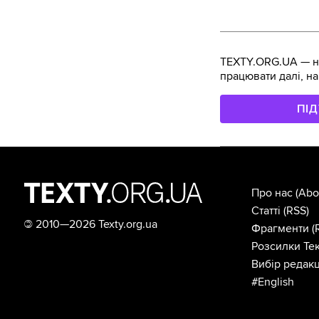
TEXTY.ORG.UA — не
працювати далі, на
ПІ
Про нас
(Abo
Статті
(RSS)
©
2010—2026 Texty.org.ua
Фрагменти
(
Розсилки Тек
Вибір редакц
#English