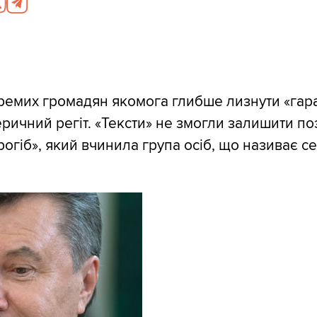
емих громадян якомога глибше лизнути «гар
ричний регіт. «Тексти» не змогли залишити по
огіб», який вчинила група осіб, що називає с