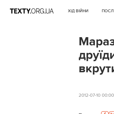
ХІД ВІЙНИ
ПОСЛ
Мараз
друїд
вкрути
2012-07-10 00:00