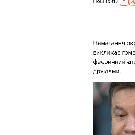
Поширити
:
Намагання окр
викликає гоме
феєричний «пр
друїдами.