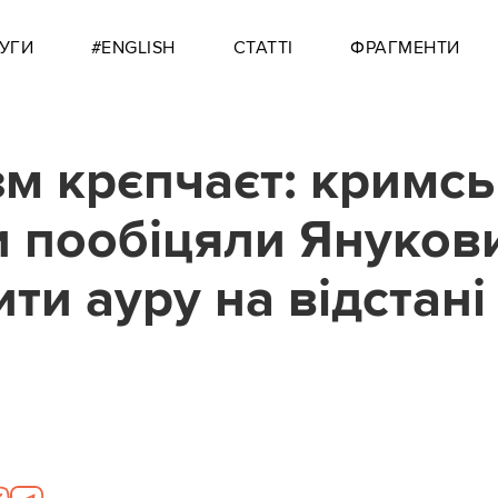
УГИ
#ENGLISH
СТАТТІ
ФРАГМЕНТИ
м крєпчаєт: кримсь
и пообіцяли Януков
ти ауру на відстані