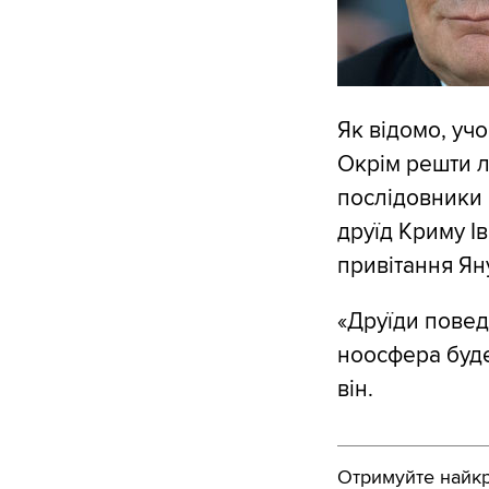
Як відомо, уч
Окрім решти л
послідовники 
друїд Криму І
привітання Ян
«Друїди повед
ноосфера буде
він.
Отримуйте найкра