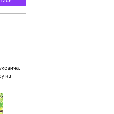
АТИСЯ
уковича.
ру на