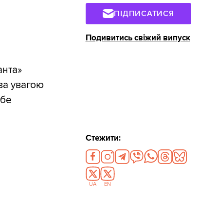
ПІДПИСАТИСЯ
Подивитись свіжий випуск
анта»
за увагою
ебе
Стежити:
UA
EN