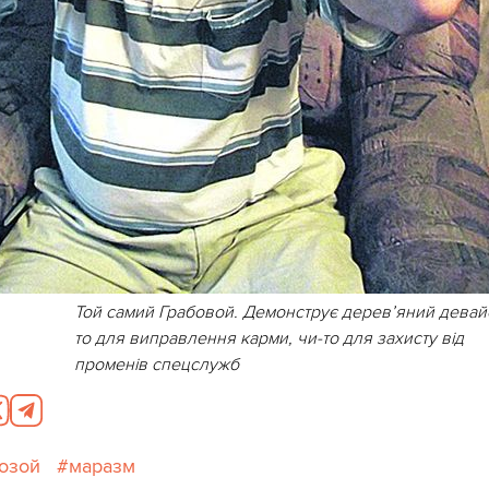
Той самий Грабовой. Демонструє дерев’яний девай
то для виправлення карми, чи-то для захисту від
променів спецслужб
озой
маразм