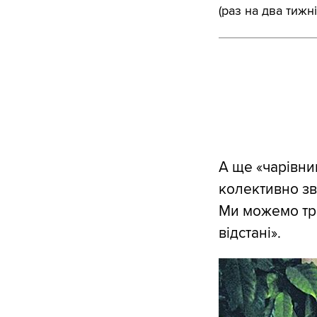
(раз на два тижні
А ще «чарівни
колективно зв
Ми можемо три
відстані».