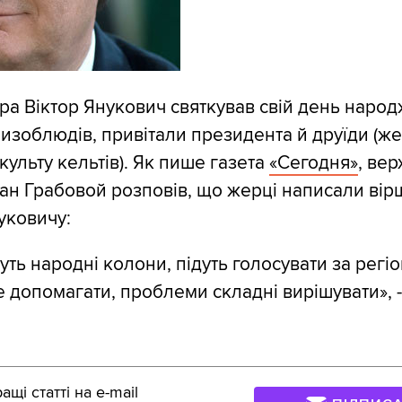
ора Віктор Янукович святкував свій день наро
изоблюдів, привітали президента й друїди (же
культу кельтів). Як пише газета
«Сегодня»
, ве
ван Грабовой розповів, що жерці написали вір
уковичу:
уть народні колони, підуть голосувати за регі
 допомагати, проблеми складні вирішувати», -
щі статті на e-mail