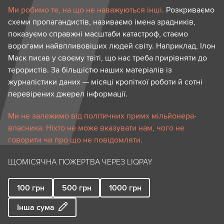
Ми робимо те, на що не наважуються інші.
Розкриваємо
схеми пропагандистів, називаємо імена зрадників,
показуємо справжні масштаби катастроф, стаємо
ворогами найвпливовіших людей світу. Наприклад, Ілон
Маск писав у своєму твіті, що нас треба прирівняти до
терористів. За більшістю наших матеріалів із
журналістики даних — місяці кропіткої роботи й сотні
перевірених джерел інформації.
Ми не залежимо від політичних примх мільйонера-
власника. Ніхто не може вказувати нам, чого не
говорити чи про що не повідомляти.
ЩОМІСЯЧНА ПОЖЕРТВА ЧЕРЕЗ LIQPAY
100
грн
500
грн
1000
грн
Інша сума