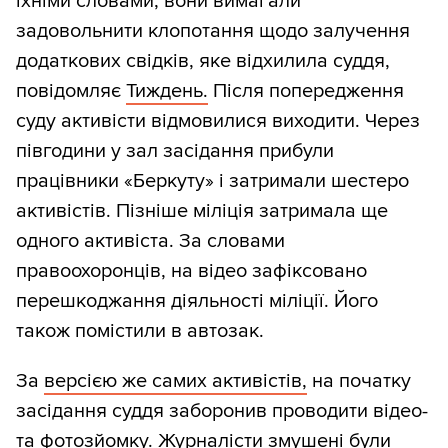
їхніми словами, вони вимагали
задовольнити клопотання щодо залучення
додаткових свідків, яке відхилила суддя,
повідомляє
Тиждень.
Після попередження
суду активісти відмовилися виходити. Через
півгодини у зал засідання прибули
працівники «Беркуту» і затримали шестеро
активістів. Пізніше міліція затримала ще
одного активіста. За словами
правоохоронців, на відео зафіксовано
перешкоджання діяльності міліції. Його
також помістили в автозак.
За
версією же самих активістів,
на початку
засідання суддя заборонив проводити відео-
та фотозйомку. Журналісти змушені були