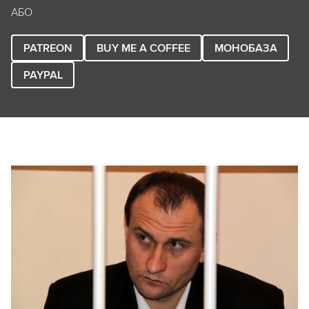
АБО
PATREON
BUY ME A COFFEE
МОНОБАЗА
PAYPAL