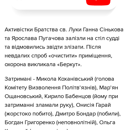
Активістки Братства св. Луки Ганна Сінькова
та Ярослава Пугачова залізли на стіл судді
та відмовились звідти злізати. Після
невдалих спроб «очистити» приміщення,
охорона викликала «Беркут».
Затримані - Микола Коханівський (голова
Комітету Визволення Політв‘язнів), Мар‘ян
Ощановський, Кирило Бабенцов (йому при
затриманні зламали руку), Онисія Гарай
(жорстоко побито), Дмитро Бондар (побили),
Богдан Григоренко (неповнолітній), Ольга