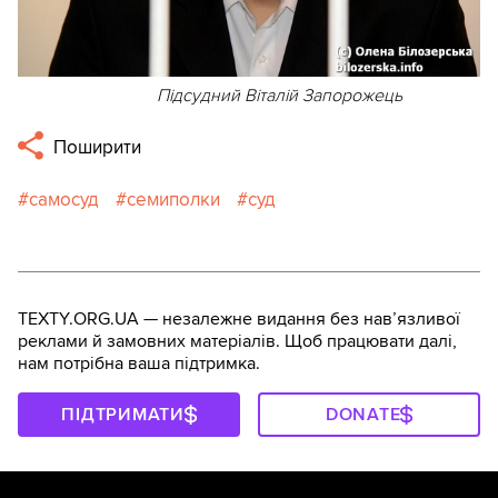
Підсудний Віталій Запорожець
Поширити
самосуд
семиполки
суд
TEXTY.ORG.UA — незалежне видання без навʼязливої
реклами й замовних матеріалів. Щоб працювати далі,
нам потрібна ваша підтримка.
ПІДТРИМАТИ
DONATE