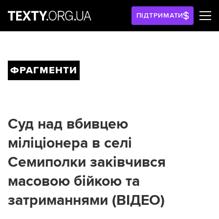
ПІДТРИМАТИ
ФРАГМЕНТИ
Суд над вбивцею
міліціонера в селі
Семиполки заківчився
масовою бійкою та
затриманнями (ВІДЕО)