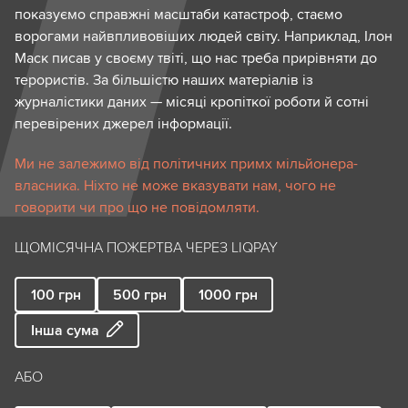
показуємо справжні масштаби катастроф, стаємо
ворогами найвпливовіших людей світу. Наприклад, Ілон
Маск писав у своєму твіті, що нас треба прирівняти до
терористів. За більшістю наших матеріалів із
журналістики даних — місяці кропіткої роботи й сотні
перевірених джерел інформації.
Ми не залежимо від політичних примх мільйонера-
власника. Ніхто не може вказувати нам, чого не
говорити чи про що не повідомляти.
ЩОМІСЯЧНА ПОЖЕРТВА ЧЕРЕЗ LIQPAY
100
грн
500
грн
1000
грн
Інша сума
АБО