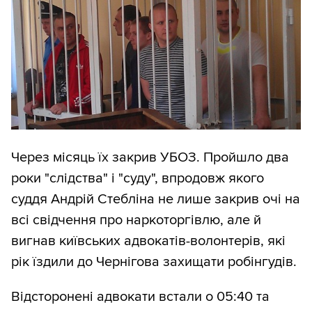
Через місяць їх закрив УБОЗ. Пройшло два
роки "слідства" і "суду", впродовж якого
суддя Андрій Стебліна не лише закрив очі на
всі свідчення про наркоторгівлю, але й
вигнав київських адвокатів-волонтерів, які
рік їздили до Чернігова захищати робінгудів.
Відсторонені адвокати встали о 05:40 та