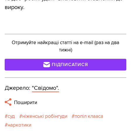
вироку.
Отримуйте найкращі статті на e-mail (раз на два
тижні)
ПІДПИСАТИСЯ
Джерело:
"Свідомо".
Поширити
суд
ніженські робінгуди
попіл клааса
наркотики