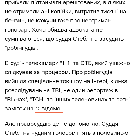
приїхали підтримати арештованих, від яких
не отримали ані копійки, витратив тисячі на
бензин, не кажучи вже про неотримані
гонорарі. Хоча обидва адвоката не
сумніваються, що суддя Стебліна засудить
"робінгудів".
В суді - телекамери "1+1" та СТБ, який уважно
слідкував за процесом. Про робінгудів
вийшла спеціальне ток-шоу на Інтері, кілька
розслідувань на ТВі, не один репортаж в
"Вікнах", "ТСН" та інших теленовинах та сотні
заміток на
"Свідомо".
Але правосуддю це не допомогло. Суддя
Стебліна нудним голосом п`ять з половиною