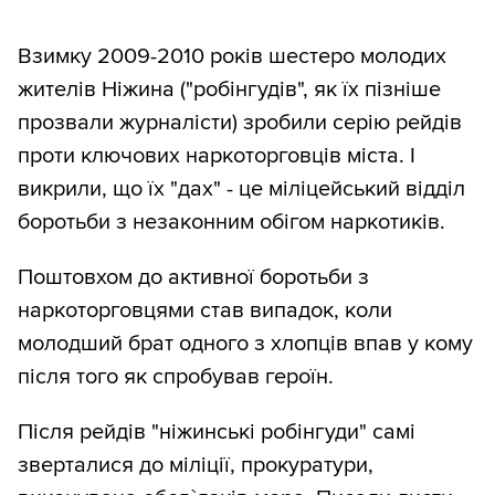
Взимку 2009-2010 років шестеро молодих
жителів Ніжина ("робінгудів", як їх пізніше
прозвали журналісти) зробили серію рейдів
проти ключових наркоторговців міста. І
викрили, що їх "дах" - це міліцейський відділ
боротьби з незаконним обігом наркотиків.
Поштовхом до активної боротьби з
наркоторговцями став випадок, коли
молодший брат одного з хлопців впав у кому
після того як спробував героїн.
Після рейдів "ніжинські робінгуди" самі
зверталися до міліції, прокуратури,