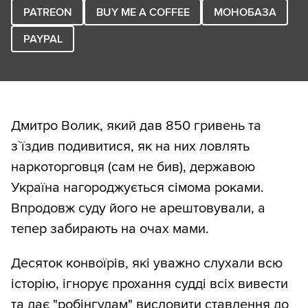
PATREON
BUY ME A COFFEE
МОНОБАЗА
PAYPAL
Дмитро Волик, який дав 850 гривень та
з`їздив подивитися, як на них ловлять
наркоторговця (сам не бив), державою
Україна нагороджується сімома роками.
Впродовж суду його не арештовували, а
тепер забирають на очах мами.
Десяток конвоїрів, які уважно слухали всю
історію, ігнорує прохання судді всіх вивести
та дає "робінгудам" висловити ставлення до