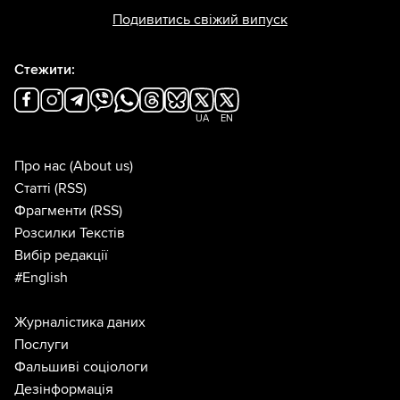
Подивитись свіжий випуск
Стежити:
UA
EN
Про нас
(About us)
Статті
(RSS)
Фрагменти
(RSS)
Розсилки Текстів
Вибір редакції
#English
Журналістика даних
Послуги
Фальшиві соціологи
Дезінформація