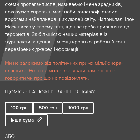
схеми пропагандистів, називаємо імена зрадників,
показуємо справжні масштаби катастроф, стаємо
ворогами найвпливовіших людей світу. Наприклад, Ілон
Маск писав у своєму твіті, що нас треба прирівняти до
терористів. За більшістю наших матеріалів із
журналістики даних — місяці кропіткої роботи й сотні
перевірених джерел інформації.
Ми не залежимо від політичних примх мільйонера-
власника. Ніхто не може вказувати нам, чого не
говорити чи про що не повідомляти.
ЩОМІСЯЧНА ПОЖЕРТВА ЧЕРЕЗ LIQPAY
100
грн
500
грн
1000
грн
Інша сума
АБО