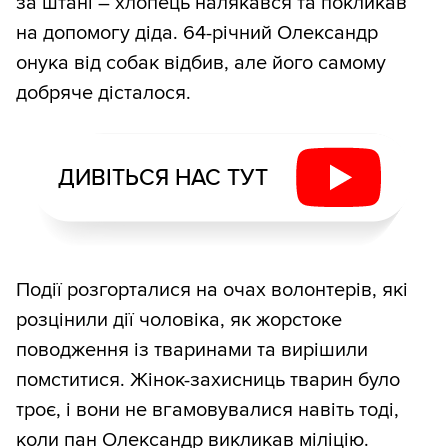
за штані – хлопець налякався та покликав
на допомогу діда. 64-річний Олександр
онука від собак відбив, але його самому
добряче дісталося.
ДИВІТЬСЯ НАС ТУТ
Події розгорталися на очах волонтерів, які
розцінили дії чоловіка, як жорстоке
поводження із тваринами та вирішили
помститися. Жінок-захисниць тварин було
троє, і вони не вгамовувалися навіть тоді,
коли пан Олександр викликав міліцію.