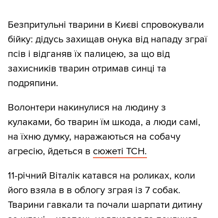
Безпритульні тварини в Києві спровокували
бійку: дідусь захищав онука від нападу зграї
псів і відганяв їх палицею, за що від
захисників тварин отримав синці та
подряпини.
Волонтери накинулися на людину з
кулаками, бо тварин їм шкода, а люди самі,
на їхню думку, наражаються на собачу
агресію, йдеться в
сюжеті ТСН.
11-річний Віталік катався на роликах, коли
його взяла в в облогу зграя із 7 собак.
Тварини гавкали та почали шарпати дитину