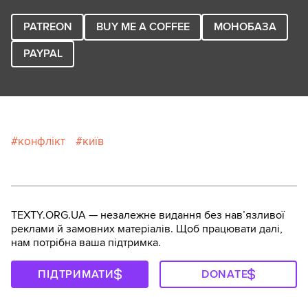
PATREON
BUY ME A COFFEE
МОНОБАЗА
PAYPAL
конфлікт
київ
TEXTY.ORG.UA — незалежне видання без навʼязливої
реклами й замовних матеріалів. Щоб працювати далі,
нам потрібна ваша підтримка.
ПІДТРИМАТИ
DONATE