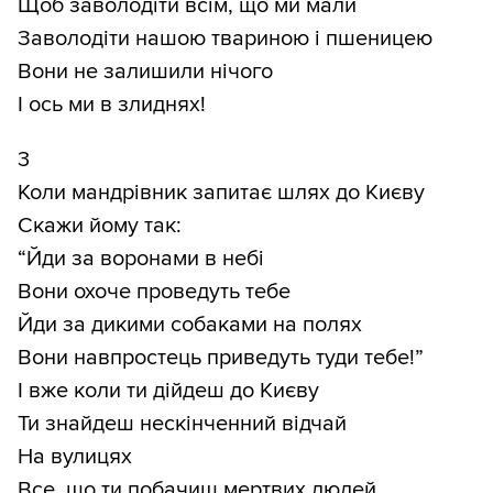
Щоб заволодіти всім, що ми мали
Заволодіти нашою твариною і пшеницею
Вони не залишили нічого
І ось ми в злиднях!
3
Коли мандрівник запитає шлях до Києву
Скажи йому так:
“Йди за воронами в небі
Вони охоче проведуть тебе
Йди за дикими собаками на полях
Вони навпростець приведуть туди тебе!”
І вже коли ти дійдеш до Києву
Ти знайдеш нескінченний відчай
На вулицях
Все, що ти побачиш мертвих людей