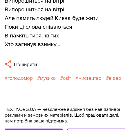
Випорошиться на вітрі
Випорошиться на вітрі
Але память людей Києва буде жити
Поки ці слова співаються
В память тисячів тих
Хто загинув взимку…
Поширити
голодомор
музика
світ
мистецтво
відео
TEXTY.ORG.UA — незалежне видання без навʼязливої
реклами й замовних матеріалів. Щоб працювати далі,
нам потрібна ваша підтримка.