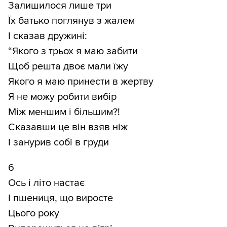
Залишилося лише три
Їх батько поглянув з жалем
І сказав дружині:
“Якого з трьох я маю забити
Щоб решта двоє мали їжу
Якого я маю принести в жертву
Я не можу робити вибір
Між меншим і більшим?!
Сказавши це він взяв ніж
І занурив собі в груди
6
Ось і літо настає
І пшениця, що виросте
Цього року