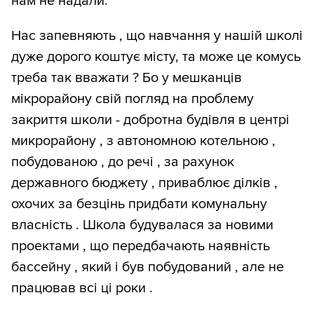
нам не надали.
Нас запевняють , що навчання у нашій школі
дуже дорого коштує місту, та може це комусь
треба так вважати ? Бо у мешканців
мікрорайону свій погляд на проблему
закриття школи - добротна будівля в центрі
микрорайону , з автономною котельною ,
побудованою , до речі , за рахунок
державного бюджету , приваблює ділків ,
охочих за безцінь придбати комунальну
власність . Школа будувалася за новими
проектами , що передбачають наявність
бассейну , який і був побудований , але не
працював всі ці роки .