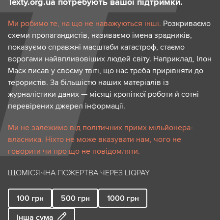
Texty.org.ua потребують вашої підтримки.
Ми робимо те, на що не наважуються інші.
Розкриваємо
схеми пропагандистів, називаємо імена зрадників,
показуємо справжні масштаби катастроф, стаємо
ворогами найвпливовіших людей світу. Наприклад, Ілон
Маск писав у своєму твіті, що нас треба прирівняти до
терористів. За більшістю наших матеріалів із
журналістики даних — місяці кропіткої роботи й сотні
перевірених джерел інформації.
Ми не залежимо від політичних примх мільйонера-
власника. Ніхто не може вказувати нам, чого не
говорити чи про що не повідомляти.
ЩОМІСЯЧНА ПОЖЕРТВА ЧЕРЕЗ LIQPAY
100
грн
500
грн
1000
грн
Інша сума