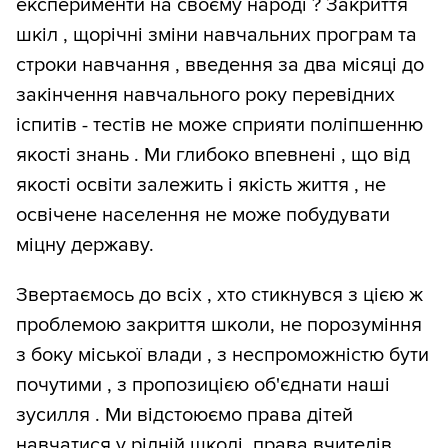
експерименти на своєму народі ? Закриття
шкіл , щорічні зміни навчальних програм та
строки навчання , введення за два місяці до
закінчення навчального року перевідних
іспитів - тестів не може сприяти поліпшенню
якості знань . Ми глибоко впевнені , що від
якості освіти залежить і якість життя , не
освічене населення не може побудувати
міцну державу.
Звертаємось до всіх , хто стикнувся з цією ж
проблемою закриття школи, не порозуміння
з боку міської влади , з неспроможністю бути
почутими , з пропозицією об'єднати наші
зусилля . Ми відстоюємо права дітей
навчатися у рідній школі, права вчителів