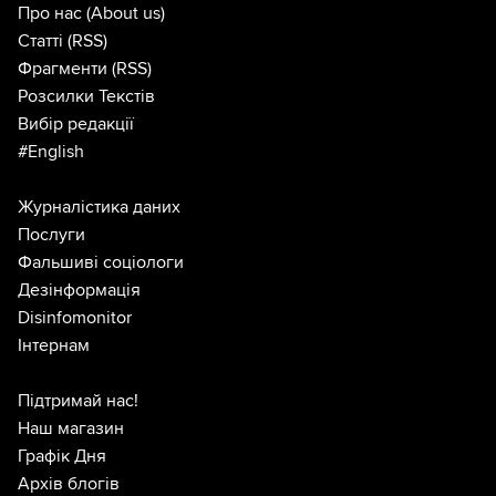
Про нас
(About us)
Статті
(RSS)
Фрагменти
(RSS)
Розсилки Текстів
Вибір редакції
#English
Журналістика даних
Послуги
Фальшиві соціологи
Дезінформація
Disinfomonitor
Інтернам
Підтримай нас!
Наш магазин
Графік Дня
Архів блогів