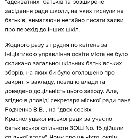
"адекватних" батьків та розширене
засідання ради школи, на яких тиснули на
батьків, вимагаючи негайно писати заяви
про перехід до інших шкіл.
Жодного разу з грудня по квітень за
ініціативою управління освіти міста не було
скликано загальношкільних батьківських
зборів, на яких би було оголошено про
закриття закладу, позицію влади та
доведено доцільність цього заходу. Але,
згідно відповіді секретаря міської ради пана
Родченко В.В. , на "двох сесіях
Краснолуцької міської ради за участю
батьківської спільноти ЗОШ No. 15 дійшли
спільної згоди". Чому про це ніхто, окрім