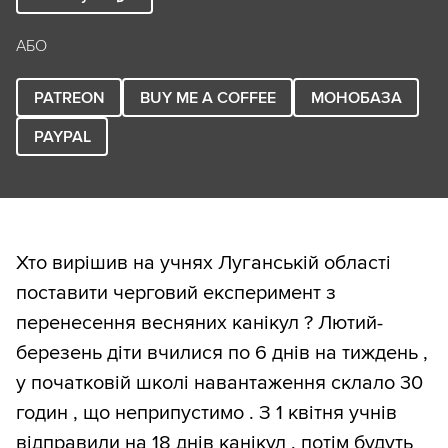
АБО
PATREON
BUY ME A COFFEE
МОНОБАЗА
PAYPAL
Хто вирішив на учнях Луганській області
поставити черговий експеримент з
перенесення весняних канікул ? Лютий-
березень діти вчилися по 6 днів на тиждень ,
у початковій школі навантаження склало 30
годин , що неприпустимо . З 1 квітня учнів
відправили на 18 днів канікул , потім будуть