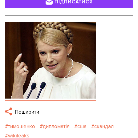
ПІДПИСАТИСЯ
Поширити
тимошенко
дипломатія
сша
скандал
wikileaks