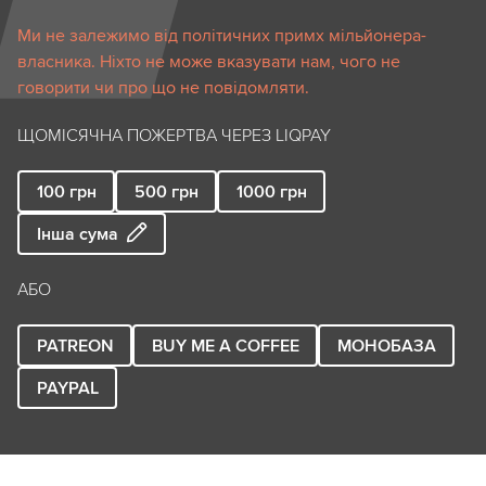
Ми не залежимо від політичних примх мільйонера-
власника. Ніхто не може вказувати нам, чого не
говорити чи про що не повідомляти.
ЩОМІСЯЧНА ПОЖЕРТВА ЧЕРЕЗ LIQPAY
100
грн
500
грн
1000
грн
Інша сума
АБО
PATREON
BUY ME A COFFEE
МОНОБАЗА
PAYPAL