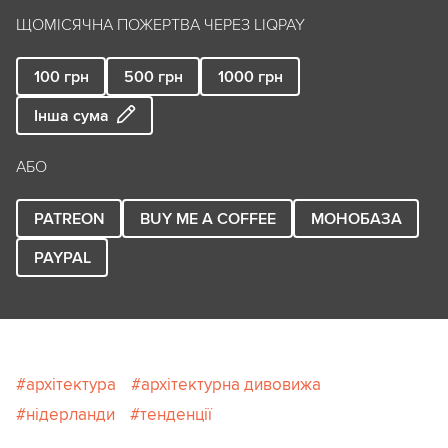
ЩОМІСЯЧНА ПОЖЕРТВА ЧЕРЕЗ LIQPAY
100
грн
500
грн
1000
грн
Інша сума
АБО
PATREON
BUY ME A COFFEE
МОНОБАЗА
PAYPAL
архітектура
архітектурна дивовижа
нідерланди
тенденції