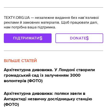
TEXTY.ORG.UA — незалежне видання без навʼязливої
реклами й замовних матеріалів. Щоб працювати далі,
нам потрібна ваша підтримка.
ПІДТРИМАТИ
DONATE
БІЛЬШЕ СТАТЕЙ
Архітектурна дивовижа. У Лондоні створили
громадський сад із залученням 3000
волонтерів (ФОТО)
Архітектурна дивовижа: поляки звели в
Антарктиді незвичну дослідницьку станцію
(ФОТО)