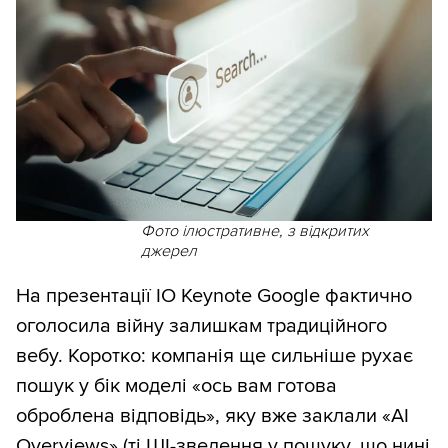
Фото ілюстративне, з відкритих
джерел
На презентації IO Keynote Google фактично
оголосила війну залишкам традиційного
вебу. Коротко: компанія ще сильніше рухає
пошук у бік моделі «ось вам готова
оброблена відповідь», яку вже заклали «AI
Overviews» (ті ШІ-зведення у пошуку, що нині