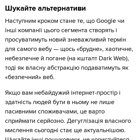
Шукайте альтернативи
Наступним кроком стане те, що Google чи
інші компанії цього сегмента створять і
просуватимуть новий зневажливий термін
для самого вебу — щось «брудне», хаотичне,
небезпечне й погане (на кшталт Dark Web),
тоді як власну абстракцію подаватимуть як
«безпечний» веб.
Якщо вам небайдужий інтернет-простір і
здатність людей бути в ньому не лише
пасивними споживачами, це варто
сприймати серйозно. Дегуглізація власного
мислення сьогодні стає ще актуальнішою.
Шукайте інші пошуковики, не користуйтеся