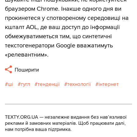
браузером Chrome. Інакше одного дня ви
прокинетеся у спотвореному середовищі на
кшталт AOL, де ваш доступ до інформації
обмежуватиметься тим, що синтетичні
текстогенератори Google вважатимуть
«релевантним».
Поширити
ші
гугл
тенденції
технології
інтернет
TEXTY.ORG.UA — незалежне видання без навʼязливої
реклами й замовних матеріалів. Щоб працювати далі,
нам потрібна ваша підтримка.