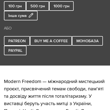
100
грн
500
грн
1000
грн
Інша сума
АБО
PATREON
BUY ME A COFFEE
МОНОБАЗА
PAYPAL
Modern Freedom — міжнародний мистецький
проєкт, присвячений темам свободи, пам’яті
та досвіду життя після тоталітаризму. У
виставці беруть участь митці з України,