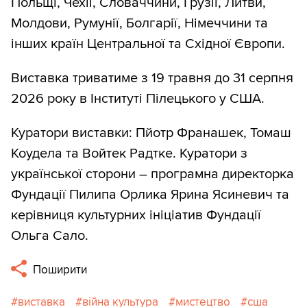
Польщі, Чехії, Словаччини, Грузії, Литви,
Молдови, Румунії, Болгарії, Німеччини та
інших країн Центральної та Східної Європи.
Виставка триватиме з 19 травня до 31 серпня
2026 року в Інституті Пілецького у США.
Куратори виставки: Пйотр Франашек, Томаш
Коудела та Войтек Радтке. Куратори з
української сторони – програмна директорка
Фундації Пилипа Орлика Ярина Ясиневич та
керівниця культурних ініціатив Фундації
Ольга Сало.
Поширити
виставка
війна культура
мистецтво
сша