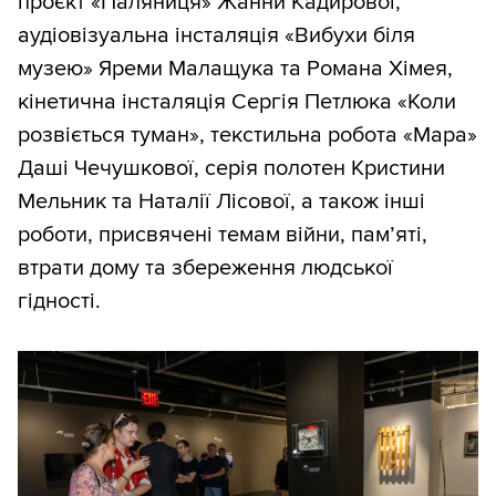
проєкт «Паляниця» Жанни Кадирової,
аудіовізуальна інсталяція «Вибухи біля
музею» Яреми Малащука та Романа Хімея,
кінетична інсталяція Сергія Петлюка «Коли
розвіється туман», текстильна робота «Мара»
Даші Чечушкової, серія полотен Кристини
Мельник та Наталії Лісової, а також інші
роботи, присвячені темам війни, пам’яті,
втрати дому та збереження людської
гідності.