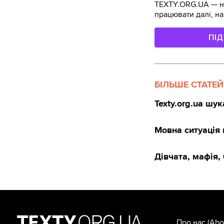
TEXTY.ORG.UA — не
працювати далі, на
ПІ
БІЛЬШЕ СТАТЕЙ
Texty.org.ua шу
Мовна ситуація в
Дівчата, мафія, 
Про нас
(Abo