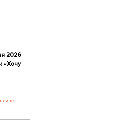
ня 2026
ь: «Хочу
кційне