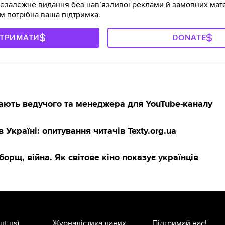
залежне видання без навʼязливої реклами й замовних мате
м потрібна ваша підтримка.
ДТРИМАТИ
DONATE
кають ведучого та менеджера для YouTube-каналу
 Україні: опитування читачів Texty.org.ua
борщ, війна. Як світове кіно показує українців
ut us)
Журналістика даних
Підтримай нас!