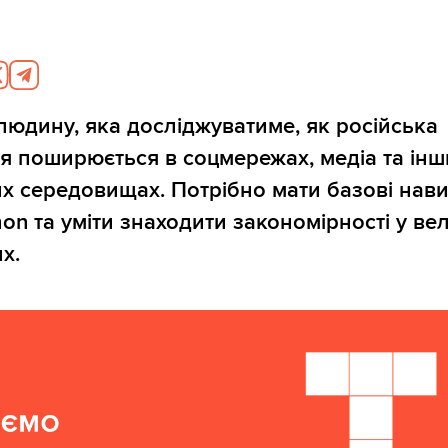
5
юдину, яка досліджуватиме, як російська
я поширюється в соцмережах, медіа та інш
х середовищах. Потрібно мати базові нав
hon та уміти знаходити закономірності у ве
х.