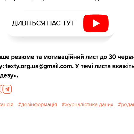
ДИВІТЬСЯ НАС ТУТ
аше резюме та мотиваційний лист до 30 черв
: texty.org.ua@gmail.com. У темі листа вкажіт
дезу».
кансія
дезінформація
журналістика даних
реда