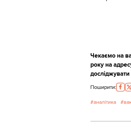
Чекаємо на в
року на адресу
досліджувати 
Поширити
:
аналітика
ва