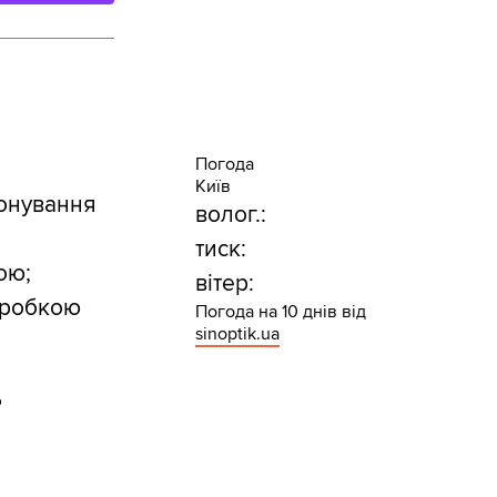
Погода
Київ
іонування
волог.:
тиск:
ою;
вітер:
бробкою
Погода на 10 днів від
sinoptik.ua
ь