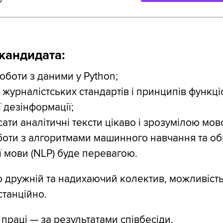
кандидата:
оботи з даними у Python;
 журналістських стандартів і принципів функц
ї дезінформації;
сати аналітичні тексти цікаво і зрозумілою мов
боти з алгоритмами машинного навчання та о
 мови (NLP) буде перевагою.
 дружній та надихаючий колектив, можливіст
танційно.
праці — за результатами співбесіди.