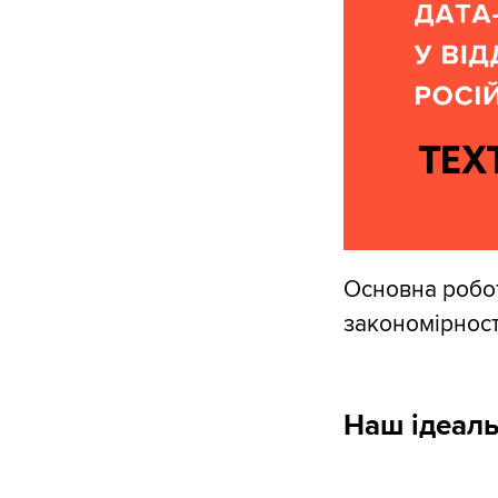
Основна робот
закономірності
Наш ідеаль