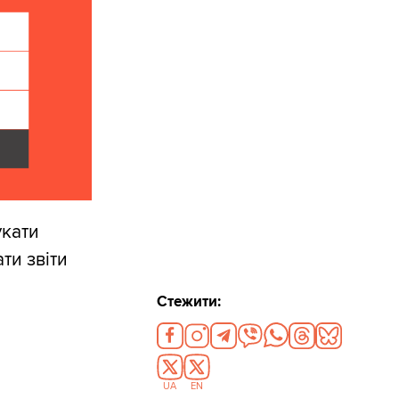
укати
ти звіти
Стежити:
UA
EN