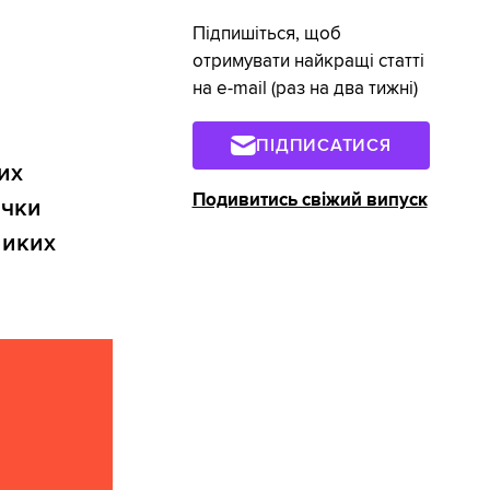
Підпишіться, щоб
отримувати найкращі статті
на e-mail (раз на два тижні)
ПІДПИСАТИСЯ
их
Подивитись свіжий випуск
ички
ликих