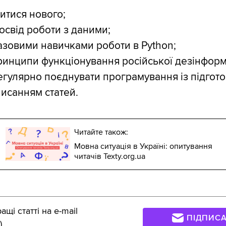
итися нового;
освід роботи з даними;
азовими навичками роботи в Python;
ринципи функціонування російської дезінформа
егулярно поєднувати програмування із підгот
аписанням статей.
Читайте також:
Мовна ситуація в Україні: опитування
читачів Texty.org.ua
щі статті на e-mail
ПІДПИС
)