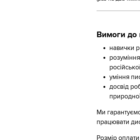
Вимоги до 
навички р
розуміння
російсько
уміння пи
досвід ро
природної
Ми гарантуємо
працювати дис
Розмір оплати 