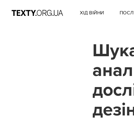
ХІД ВІЙНИ
ПОСЛ
Шука
анал
досл
дезі