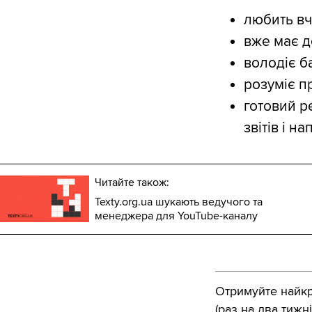
любить вч
вже має д
володіє б
розуміє п
готовий р
звітів і н
Читайте також:
Texty.org.ua шукають ведучого та
менеджера для YouTube-каналу
Отримуйте найкра
(раз на два тижні