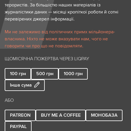
терористів. За більшістю наших матеріалів із
журналістики даних — місяці кропіткої роботи й сотні
перевірених джерел інформації.
Ми не залежимо від політичних примх мільйонера-
власника. Ніхто не може вказувати нам, чого не
говорити чи про що не повідомляти.
ЩОМІСЯЧНА ПОЖЕРТВА ЧЕРЕЗ LIQPAY
100
грн
500
грн
1000
грн
Інша сума
АБО
PATREON
BUY ME A COFFEE
МОНОБАЗА
PAYPAL