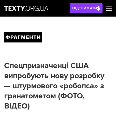
ПІДТРИМАТИ
ФРАГМЕНТИ
Спецпризначенці США
випробують нову розробку
— штурмового «робопса» з
гранатометом (ФОТО,
ВІДЕО)