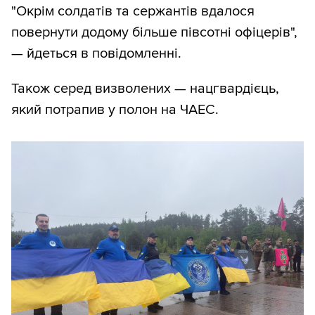
"Окрім солдатів та сержантів вдалося
повернути додому більше півсотні офіцерів",
— йдеться в повідомленні.
Також серед визволених — нацгвардієць,
який потрапив у полон на ЧАЕС.