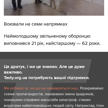
Воювали на семи напрямках
Наймолодшому звільненому оборонцю
виповнився 21 рік, найстаршому — 62 роки.
Це дратує, і ми це знаємо. Але це дуже
важливо.
Texty.org.ua потребують вашої підтримки.
Ми робимо те, на що не наважуються інші.
Розкриваємо
схеми пропагандистів, називаємо імена зрадників,
показуємо справжні масштаби катастроф, стаємо
ворогами найвпливовіших людей світу. Наприклад, Ілон