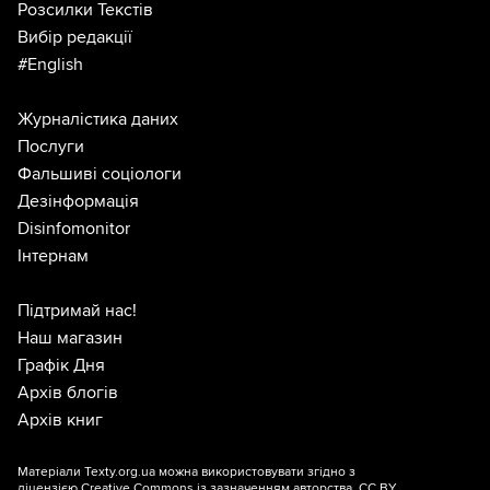
Розсилки Текстів
Вибір редакції
#English
Журналістика даних
Послуги
Фальшиві соціологи
Дезінформація
Disinfomonitor
Інтернам
Підтримай нас!
Наш магазин
Графік Дня
Архів блогів
Архів книг
Матеріали Texty.org.ua можна використовувати згідно з
ліцензією
Creative Commons із зазначенням авторства, CC BY