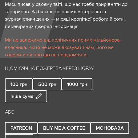
Маск писав у своєму твіті, що нас треба прирівняти до
терористів. За більшістю наших матеріалів із
журналістики даних — місяці кропіткої роботи й сотні
перевірених джерел інформації.
Ми не залежимо від політичних примх мільйонера-
власника. Ніхто не може вказувати нам, чого не
говорити чи про що не повідомляти.
ЩОМІСЯЧНА ПОЖЕРТВА ЧЕРЕЗ LIQPAY
100
грн
500
грн
1000
грн
Інша сума
АБО
PATREON
BUY ME A COFFEE
МОНОБАЗА