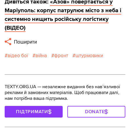
Дивіться також:
«Азов» повертається у
Маріуполь: корпус патрулює місто з неба і
системно нищить російську логістику
(ВІДЕО)
Поширити
відео бої
війна
фронт
штурмовики
TEXTY.ORG.UA — незалежне видання без навʼязливої
реклами й замовних матеріалів. Щоб працювати далі,
нам потрібна ваша підтримка.
ПІДТРИМАТИ
DONATE