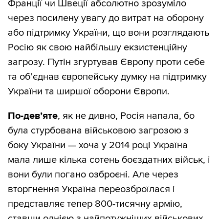
Франції чи Швеції абсолютно зрозуміло
через посилену увагу до витрат на оборону
або підтримку України, що вони розглядають
Росію як свою найбільшу екзистенційну
загрозу. Путін згуртував Європу проти себе
та об’єднав європейську думку на підтримку
України та ширшої оборони Європи.
По-дев’яте
, як не дивно, Росія напала, бо
була стурбована військовою загрозою з
боку України — хоча у 2014 році Україна
мала лише кілька сотень боєздатних військ, і
вони були погано озброєні. Але через
вторгнення Україна переозброїлася і
представляє тепер 800-тисячну армію,
ставши однією з найпотужніших військових