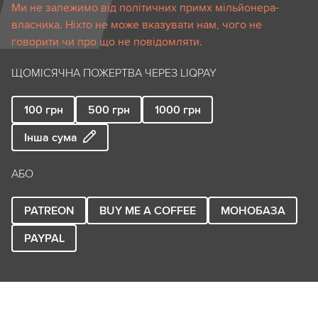
Ми не залежимо від політичних примх мільйонера-
власника. Ніхто не може вказувати нам, чого не
говорити чи про що не повідомляти.
ЩОМІСЯЧНА ПОЖЕРТВА ЧЕРЕЗ LIQPAY
100
грн
500
грн
1000
грн
Інша сума
АБО
PATREON
BUY ME A COFFEE
МОНОБАЗА
PAYPAL