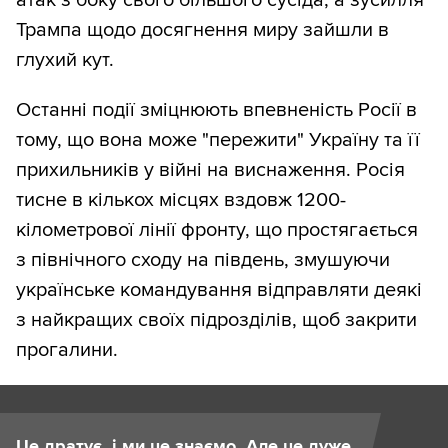
атак з боку свого більшого сусіда, а зусилля
Трампа щодо досягнення миру зайшли в
глухий кут.
Останні події зміцнюють впевненість Росії в
тому, що вона може "пережити" Україну та її
прихильників у війні на виснаження. Росія
тисне в кількох місцях вздовж 1200-
кілометрової лінії фронту, що простягається
з північного сходу на південь, змушуючи
українське командування відправляти деякі
з найкращих своїх підрозділів, щоб закрити
прогалини.
Це дратує, і ми це знаємо. Але це дуже