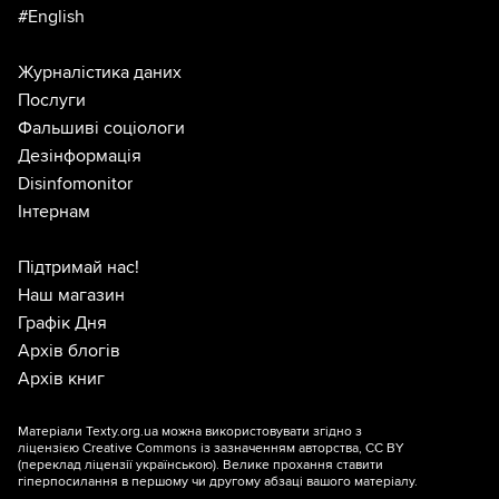
#English
Журналістика даних
Послуги
Фальшиві соціологи
Дезінформація
Disinfomonitor
Інтернам
Підтримай нас!
Наш магазин
Графік Дня
Архів блогів
Архів книг
Матеріали Texty.org.ua можна використовувати згідно з
ліцензією
Creative Commons із зазначенням авторства, CC BY
(переклад ліцензії
українською
). Велике прохання ставити
гіперпосилання в першому чи другому абзаці вашого матеріалу.