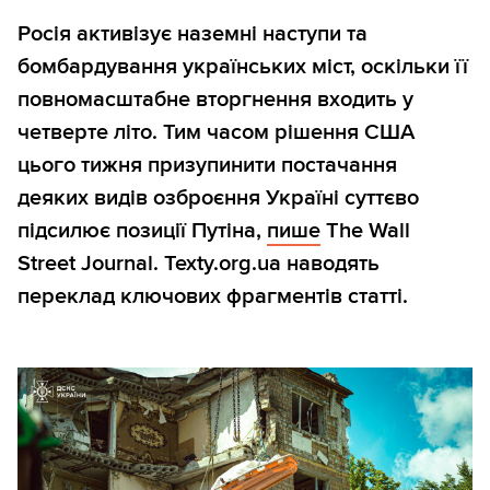
Росія активізує наземні наступи та
бомбардування українських міст, оскільки її
повномасштабне вторгнення входить у
четверте літо. Тим часом рішення США
цього тижня призупинити постачання
деяких видів озброєння Україні суттєво
підсилює позиції Путіна,
пише
The Wall
Street Journal. Texty.org.ua наводять
переклад ключових фрагментів статті.