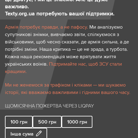
важливо.
Texty.org.ua потребують вашої підтримки.
Армія потребує правди, а не пафосу.
Ми аналізуємо
супутникові знімки, вивчаємо звіти, спілкуємося з
військовими, щоб чесно сказати, де армія сильна, а де
потрібні зміни. Наша критика — це не зрада, а турбота.
Кожна наша рекомендація може врятувати життя
українських воїнів.
Підтримайте нас, щоб ЗСУ стали
кращими.
Ми не женемося за трафіком і кліками — ми шукаємо
історії, які вважаємо важливими і гідними вашого часу.
ЩОМІСЯЧНА ПОЖЕРТВА ЧЕРЕЗ LIQPAY
100
грн
500
грн
1000
грн
Інша сума