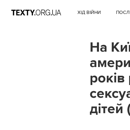
ХІД ВІЙНИ
ПОСЛ
На Ки
амери
років
сексу
дітей