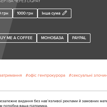
ЕРТВА ЧЕРЕЗ LIQPAY
0
грн
1000
грн
Інша сума
UY ME A COFFEE
МОНОБАЗА
PAYPAL
затримання
офіс генпрокурора
сексуальні злочи
залежне видання без навʼязливої реклами й замовних мате
м потрібна ваша підтримка.