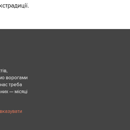
страдиції.
ів,
ємо ворогами
 нас треба
них — місяці
 вказувати