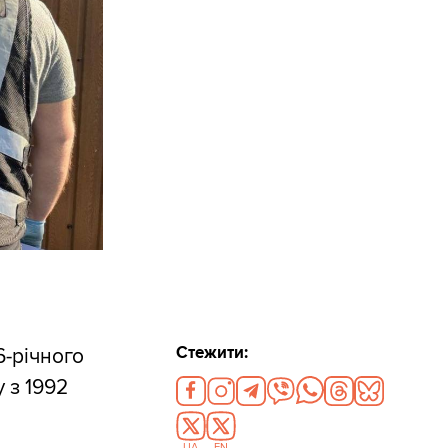
Стежити:
6-річного
 з 1992
UA
EN