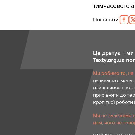
тимчасового а
Поширити
:
Це дратує, і м
Texty.org.ua п
Ми робимо те, на
називаємо імена 
найвпливовіших лю
прирівняти до тер
кропіткої роботи 
Ми не залежимо в
нам, чого не гово