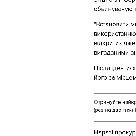
обвинувачують
"Встановити м
використанню 
відкритих дже
вигаданими ан
Після ідентиф
його за місце
Отримуйте найкра
(раз на два тижні
Наразі прокур