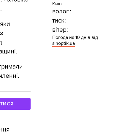
Київ
.
волог.:
тиск:
дяки
вітер:
з
Погода на 10 днів від
д
sinoptik.ua
вщині.
атримали
мленні.
АТИСЯ
ання