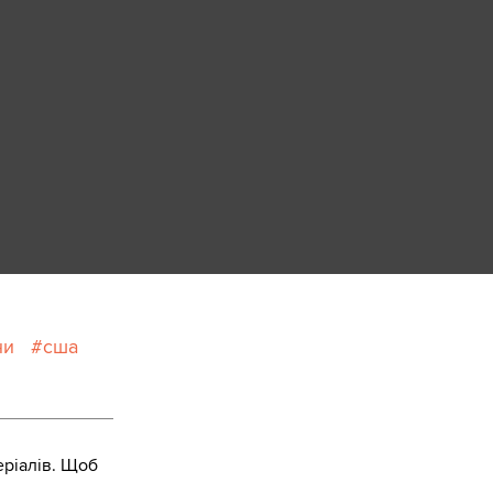
ни
сша
ріалів. Щоб