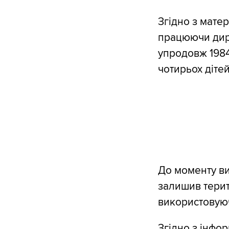
Згідно з мате
працюючи дире
упродовж 1984
чотирьох дітей
До моменту ви
залишив терит
використовуюч
Згідно з інфо