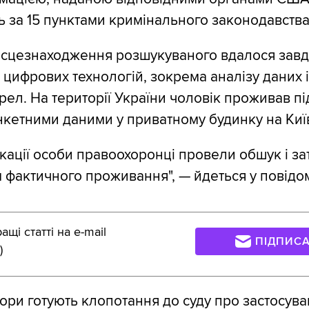
 за 15 пунктами кримінального законодавства
ісцезнаходження розшукуваного вдалося зав
цифрових технологій, зокрема аналізу даних і
рел. На території України чоловік проживав пі
кетними даними у приватному будинку на Киї
ікації особи правоохоронці провели обшук і з
м фактичного проживання", — йдеться у повідо
щі статті на e-mail
ПІДПИС
)
ори готують клопотання до суду про застосув