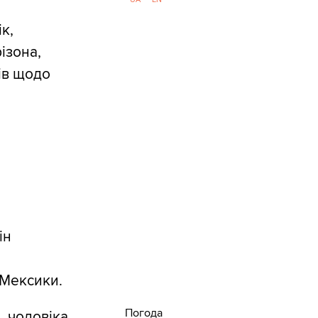
к,
ізона,
ів щодо
ін
 Мексики.
Погода
, чоловіка