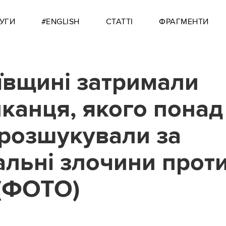
УГИ
#ENGLISH
СТАТТІ
ФРАГМЕНТИ
ївщині затримали
канця, якого понад
 розшукували за
альні злочини прот
 (ФОТО)