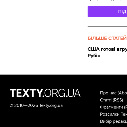
ПІ
БІЛЬШЕ СТАТЕЙ
США готові втру
Рубіо
Про нас
(Abo
Статті
(RSS)
©
2010—2026 Texty.org.ua
Фрагменти
(
Розсилки Тек
Вибір редакц