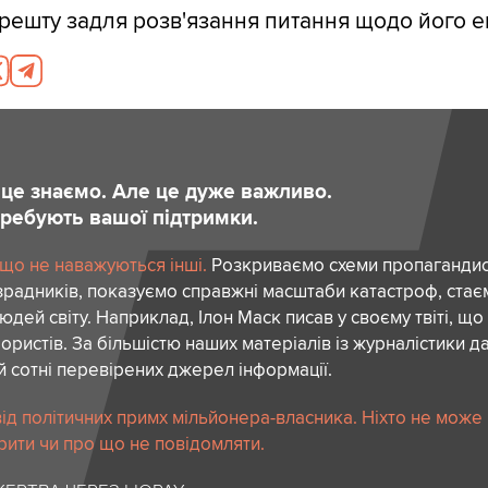
решту задля розв'язання питання щодо його ек
и це знаємо. Але це дуже важливо.
отребують вашої підтримки.
 що не наважуються інші.
Розкриваємо схеми пропагандист
зрадників, показуємо справжні масштаби катастроф, ста
дей світу. Наприклад, Ілон Маск писав у своєму твіті, що
ористів. За більшістю наших матеріалів із журналістики да
й сотні перевірених джерел інформації.
ід політичних примх мільйонера-власника. Ніхто не може
рити чи про що не повідомляти.