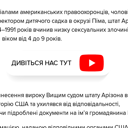
ріалами американських правоохоронців, чолові
ктором дитячого садка в окрузі Піма, штат Ар
–1991 років вчинив низку сексуальних злочин
 віком від 4 до 9 років.
ДИВІТЬСЯ НАС ТУТ
несення вироку Вищим судом штату Арізона в
орію США та ухилявся від відповідальності,
и підроблені документи на ім’я громадянина
рмацією, наданою відповідними органами США