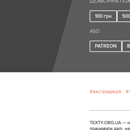
ЩОМІСЯЧНА ПОЖ
100
грн
50
АБО
PATREON
B
екстрадиція
TEXTY.ORG.UA — не
працювати далі, на