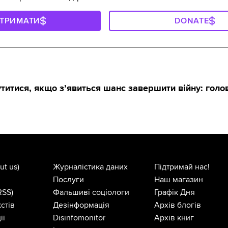
ДТРИМАТИ
DONATE
титися, якщо з’явиться шанс завершити війну: голо
ut us)
Журналістика даних
Підтримай нас!
Послуги
Наш магазин
RSS)
Фальшиві соціологи
Графік Дня
стів
Дезінформація
Архів блогів
ії
Disinfomonitor
Архів книг