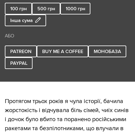
100
грн
500
грн
1000
грн
Інша сума
АБО
PATREON
BUY ME A COFFEE
МОНОБАЗА
PAYPAL
Протягом трьох років я чула історії, бачила
жорстокість і відчувала біль сімей, чиїх синів
і дочок було вбито та поранено російськими
ракетами та безпілотниками, що влучали в