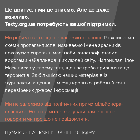
Це дратує, і ми це знаємо. Але це дуже
важливо.
Texty.org.ua потребують вашої підтримки.
Ми робимо те, на що не наважуються інші.
Розкриваємо
схеми пропагандистів, називаємо імена зрадників,
показуємо справжні масштаби катастроф, стаємо
ворогами найвпливовіших людей світу. Наприклад, Ілон
Маск писав у своєму твіті, що нас треба прирівняти до
терористів. За більшістю наших матеріалів із
журналістики даних — місяці кропіткої роботи й сотні
перевірених джерел інформації.
Ми не залежимо від політичних примх мільйонера-
власника. Ніхто не може вказувати нам, чого не
говорити чи про що не повідомляти.
ЩОМІСЯЧНА ПОЖЕРТВА ЧЕРЕЗ LIQPAY