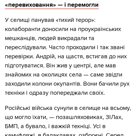
«перевиховання» — і перемогли
У селищі панував «тихий терор»:
колаборанти доносили на проукраїнських
мешканців, людей викрадали та
переслідували. Часто проходили і так звані
перевірки. Андрій, на щастя, встигав до них
підготуватися. Він жив у центрі, але мав
знайомих на околицях села — саме звідти
заходили колони окупантів. Вони бачили рух
техніки і одразу попереджали своїх.
Російські війська сунули в селище на всьому,
що могло їхати, — позашляховиках, ЗІЛах,
БМП, а бувало, і важкій техніці. Усі в
камуфляжі, в балаклавах, озброєні. Серед