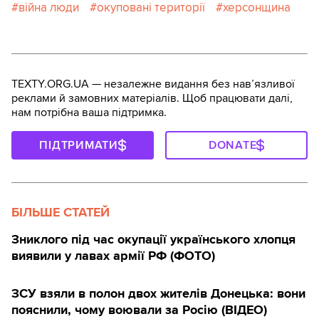
війна люди
окуповані території
херсонщина
TEXTY.ORG.UA — незалежне видання без навʼязливої
реклами й замовних матеріалів. Щоб працювати далі,
нам потрібна ваша підтримка.
ПІДТРИМАТИ
DONATE
БІЛЬШЕ СТАТЕЙ
Зниклого під час окупації українського хлопця
виявили у лавах армії РФ (ФОТО)
ЗСУ взяли в полон двох жителів Донецька: вони
пояснили, чому воювали за Росію (ВІДЕО)