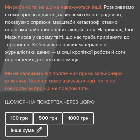
Ми робимо те, на що не наважуються інші.
Розкриваємо
схеми пропагандистів, називаємо імена зрадників,
показуємо справжні масштаби катастроф, стаємо
ворогами найвпливовіших людей світу. Наприклад, Ілон
Маск писав у своєму твіті, що нас треба прирівняти до
терористів. За більшістю наших матеріалів із
журналістики даних — місяці кропіткої роботи й сотні
перевірених джерел інформації.
Ми не залежимо від політичних примх мільйонера-
власника. Ніхто не може вказувати нам, чого не
говорити чи про що не повідомляти.
ЩОМІСЯЧНА ПОЖЕРТВА ЧЕРЕЗ LIQPAY
100
грн
500
грн
1000
грн
Інша сума