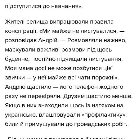
підступитися до навчання».
Жителі селища випрацювали правила
конспірації. «Ми майже не листувалися, —
розповідає Андрій. — Розмовляли наживо,
маскували важливі розмови під щось
буденне, постійно підчищали листування.
Моя мама досі не може позбутися цієї
звички — у неї майже всі чати порожні».
Андрію щастило — його телефон жодного
разу не перевіряли. Друзям щастило менше.
Якщо в них знаходили щось із натяком на
українське, влаштовували «профілактику»:
били й примушували до громадських робіт.