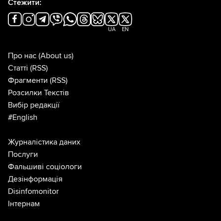
Стежити:
UA
EN
Про нас
(About us)
Статті
(RSS)
Фрагменти
(RSS)
Розсилки Текстів
Вибір редакції
#English
Журналістика даних
Послуги
Фальшиві соціологи
Дезінформація
Disinfomonitor
Інтернам