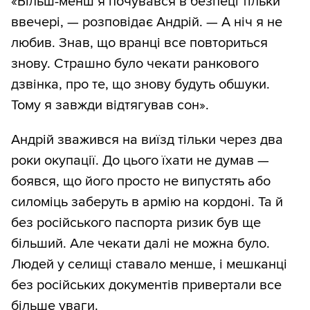
«Більш-менш я почувався в безпеці тільки
ввечері, — розповідає Андрій. — А ніч я не
любив. Знав, що вранці все повториться
знову. Страшно було чекати ранкового
дзвінка, про те, що знову будуть обшуки.
Тому я завжди відтягував сон».
Андрій зважився на виїзд тільки через два
роки окупації. До цього їхати не думав —
боявся, що його просто не випустять або
силоміць заберуть в армію на кордоні. Та й
без російського паспорта ризик був ще
більший. Але чекати далі не можна було.
Людей у селищі ставало менше, і мешканці
без російських документів привертали все
більше уваги.