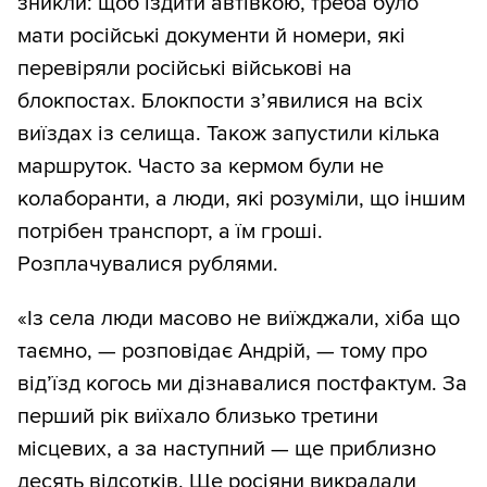
зникли: щоб їздити автівкою, треба було
мати російські документи й номери, які
перевіряли російські військові на
блокпостах. Блокпости з’явилися на всіх
виїздах із селища. Також запустили кілька
маршруток. Часто за кермом були не
колаборанти, а люди, які розуміли, що іншим
потрібен транспорт, а їм гроші.
Розплачувалися рублями.
«Із села люди масово не виїжджали, хіба що
таємно, — розповідає Андрій, — тому про
від’їзд когось ми дізнавалися постфактум. За
перший рік виїхало близько третини
місцевих, а за наступний — ще приблизно
десять відсотків. Ще росіяни викрадали