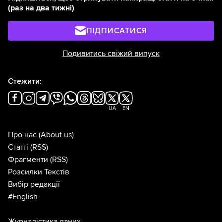
(раз на два тижні)
ПІДПИСАТИСЯ
Подивитись свіжий випуск
Стежити:
UA
EN
Про нас
(About us)
Статті
(RSS)
Фрагменти
(RSS)
Розсилки Текстів
Вибір редакції
#English
Журналістика даних