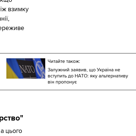
іж взимку
нії,
переживе
Читайте також:
Залужний заявив, що Україна не
вступить до НАТО: яку альтернативу
він пропонує
рство"
а цього