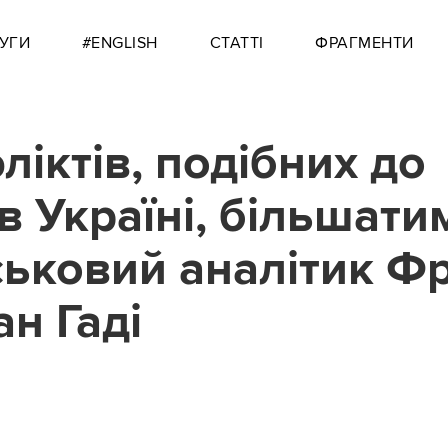
УГИ
#ENGLISH
СТАТТІ
ФРАГМЕНТИ
ліктів, подібних до
в Україні, більшати
ськовий аналітик Ф
н Гаді