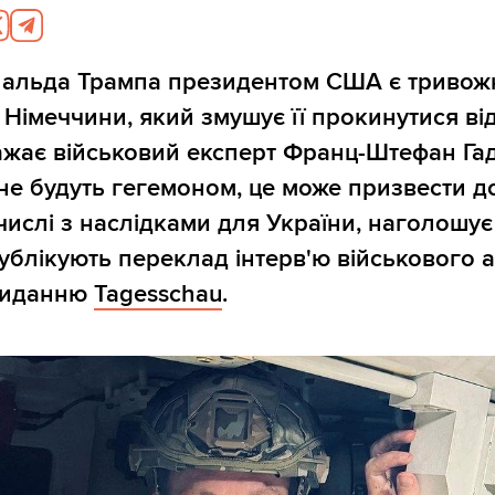
альда Трампа президентом США є триво
 Німеччини, який змушує її прокинутися ві
важає військовий експерт Франц-Штефан Гад
е будуть гегемоном, це може призвести д
числі з наслідками для України, наголошує 
 публікують переклад інтерв'ю військового 
виданню
Tagesschau
.