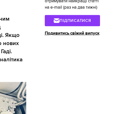
отримувати найкращі статті
на e-mail (раз на два тижні)
жним
ПІДПИСАТИСЯ
д
Подивитись свіжий випуск
і. Якщо
о нових
Гаді.
аналітика