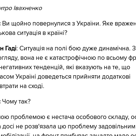
тро Івахненко
:
Ви щойно повернулися з України. Яке вражен
кова ситуація в країні?
 Гаді
: Ситуація на полі бою дуже динамічна. З
огляду, вона не є катастрофічною по всьому фр
негативних тенденцій, які вказують на те, що
сом Україні доведеться прийняти додаткові
втрати на сході.
:
Чому так?
шою проблемою є нестача особового складу, 
на досі не розв'язала цю проблему задовільним
обілізації, на фронт прибуває занадто мало 