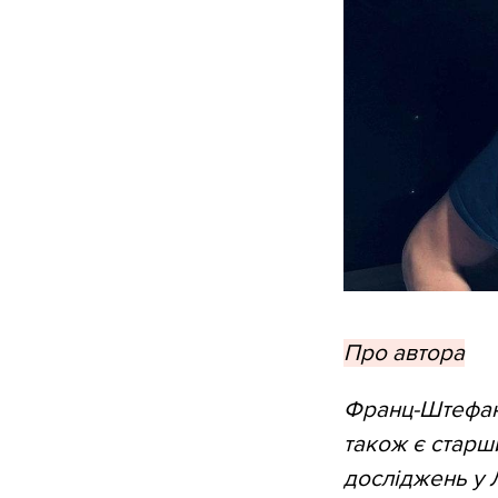
Про автора
Франц-Штефан Г
також є старш
досліджень у 