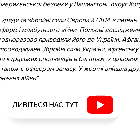
американської безпеки у Вашингтоні, округ Кол
 уряди та збройні сили Європи й США з питань
еформ і майбутнього війни. Польові дослідженн
неодноразово приводили його до України, Афган
супроводжував Збройні сили України, афганську
а курдських ополченців в багатьох їх цільових
н також є офіцером запасу. У жовтні вийшла др
нення війни".
ДИВІТЬСЯ НАС ТУТ