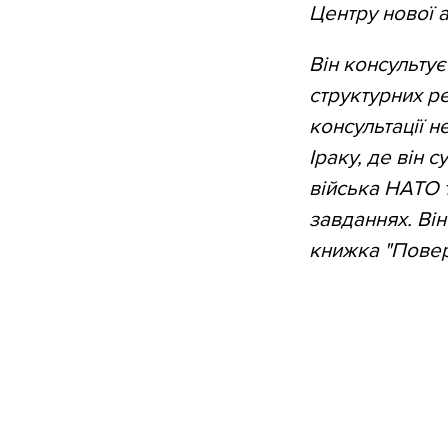
Центру нової 
Він консультує
структурних р
консультації 
Іраку, де він 
війська НАТО т
завданнях. Ві
книжка "Повер