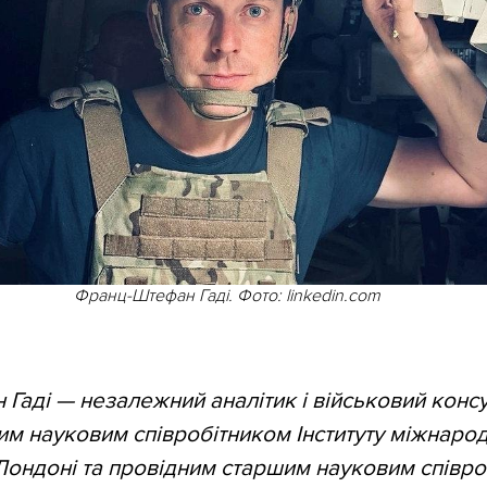
Франц-Штефан Гаді. Фото: linkedin.com
аді — незалежний аналітик і військовий консул
им науковим співробітником Інституту міжнаро
Лондоні та провідним старшим науковим співр