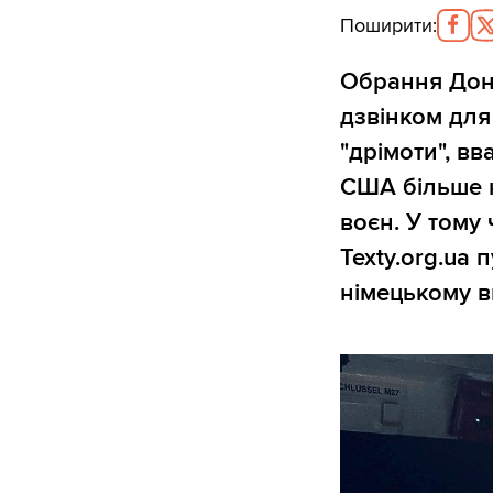
Поширити
:
Обрання Дон
дзвінком для
"дрімоти", в
США більше н
воєн. У тому 
Texty.org.ua
німецькому 