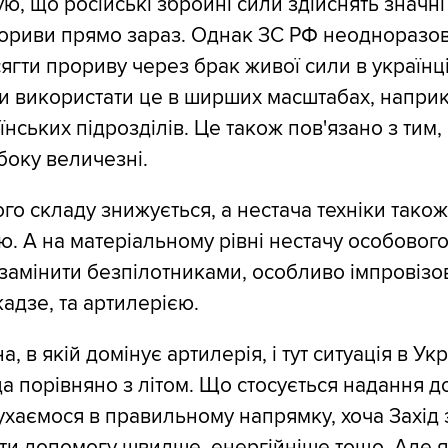
кую, що російські збройні сили здійснять значні
рориви прямо зараз. Однак ЗС РФ неодноразо
ягти прориву через брак живої сили в українці
и використати це в ширших масштабах, наприк
нських підрозділів. Це також пов'язано з тим,
боку величезні.
го складу знижується, а нестача техніки також
ю. А на матеріальному рівні нестачу особовог
замінити безпілотниками, особливо імпровіз
адзе, та артилерією.
, в якій домінує артилерія, і тут ситуація в Укр
а порівняно з літом. Що стосується надання д
рухаємося в правильному напрямку, хоча Захід
ти допомогу швидше, енергійніше тощо. Але 