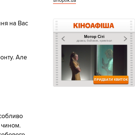
sinoptik.ua
ня на Вас
онту. Але
особливо
 чином.
особового