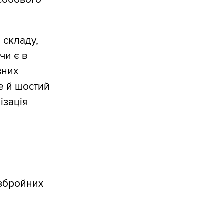
 складу,
чи є в
вних
е й шостий
ізація
збройних