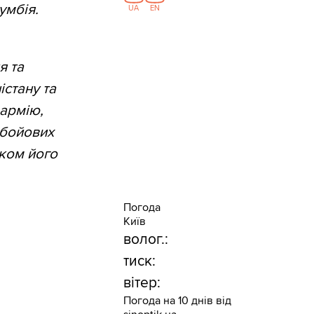
умбія.
UA
EN
я та
істану та
 армію,
 бойових
уком його
Погода
Київ
волог.:
тиск:
вітер:
Погода на 10 днів від