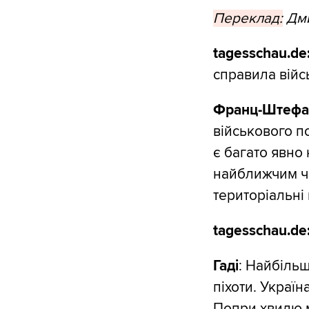
Переклад:
Дми
tagesschau.de
справила війсь
Франц-Штефан
військового п
є багато явно 
найближчим ча
територіальні 
tagesschau.de
Гаді
: Найбіль
піхоти. Украї
Попри хвилю м