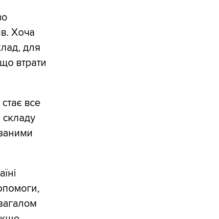
во
в. Хоча
лад, для
 що втрати
 стає все
о складу
ованими
аїні
опомоги,
 загалом
якщо