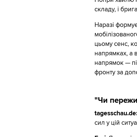
складу, і бри
Наразі формує
мобілізованого
цьому сенс, ко
напрямках, а 
напрямок — пі
фронту за доп
"Чи пережи
tagesschau.de
сил у цій ситуа