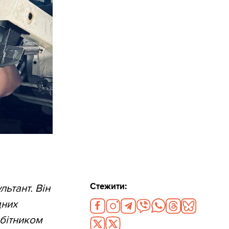
Стежити:
ьтант. Він
дних
обітником