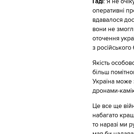
Гаді
: Я не очі
оперативні п
вдавалося дос
вони не змогл
оточення украї
з російського 
Якість особово
більш помітно
Україна може 
дронами-камік
Це все ще війна
набагато кращ
то наразі ми 
мав би надава