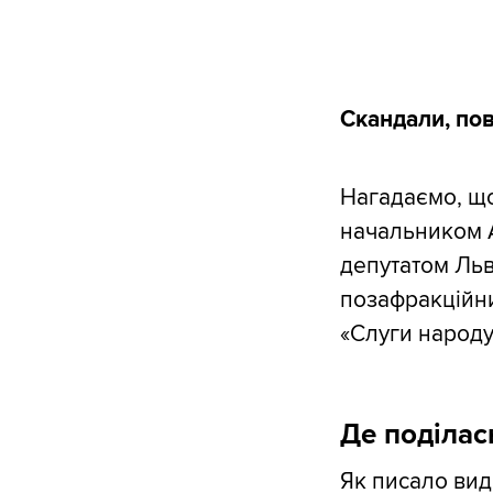
Скандали, пов
Нагадаємо, що
начальником Ак
депутатом Льві
позафракційни
«Слуги народу
Де поділас
Як
писало
вида