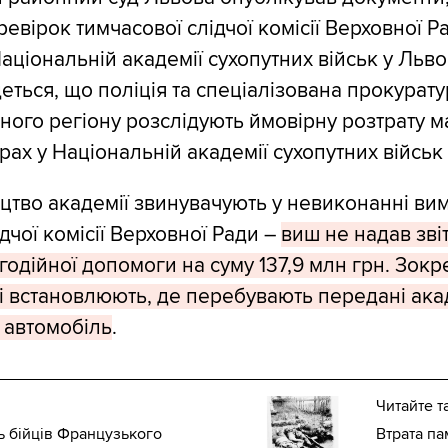
евірок тимчасової слідчої комісії Верховної Ра
ціональній академії сухопутних військ у Львов
еться, що поліція та спеціалізована прокурату
ного регіону розслідують ймовірну розтрату м
ах у Національній академії сухопутних військ 
цтво академії звинувачують у невиконанні ви
дчої комісії Верховної Ради –
виш не надав зві
годійної допомоги на суму 137,9 млн грн. Зокр
 встановлюють, де перебувають передані акад
1 автомобіль
.
Читайте т
ть бійців Французького
Втрата па