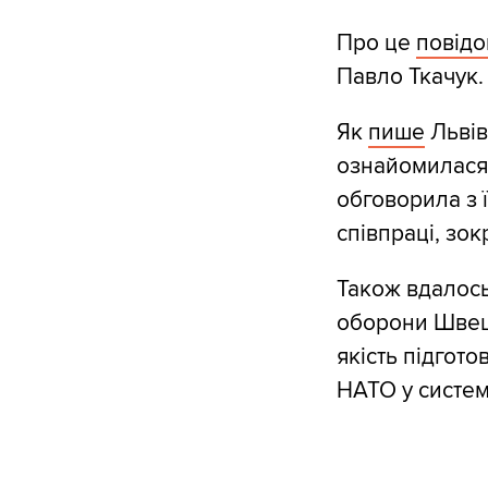
Про це
повід
Павло Ткачук.
Як
пише
Львів
ознайомилася 
обговорила з 
співпраці, зок
Також вдалось
оборони Швеці
якість підгото
НАТО у систему