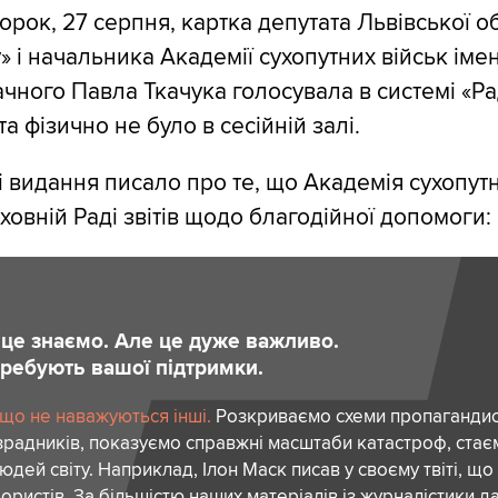
орок, 27 серпня, картка депутата Львівської о
» і начальника Академії сухопутних військ іме
чного Павла Ткачука голосувала в системі «Ра
а фізично не було в сесійній залі.
і видання писало про те, що Академія сухопутн
ховній Раді звітів щодо благодійної допомоги:
и це знаємо. Але це дуже важливо.
отребують вашої підтримки.
 що не наважуються інші.
Розкриваємо схеми пропагандист
зрадників, показуємо справжні масштаби катастроф, ста
дей світу. Наприклад, Ілон Маск писав у своєму твіті, що
ористів. За більшістю наших матеріалів із журналістики да