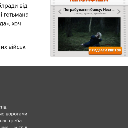
блради від
ні гетьмана
да», хоч
их військ
ів,
ємо ворогами
 нас треба
них — місяці