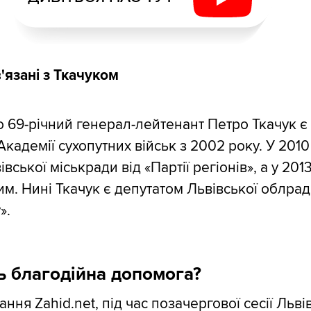
'язані з Ткачуком
 69-річний генерал-лейтенант Петро Ткачук є
адемії сухопутних військ з 2002 року. У 2010 
вської міськради від «Партії регіонів», а у 2013
м. Нині Ткачук є депутатом Львівської облрад
».
ь благодійна допомога?
ння Zahid.net, під час позачергової сесії Льві