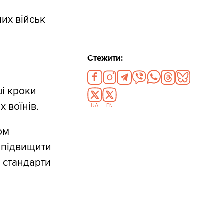
их військ
Стежити:
і кроки
 воїнів.
UA
EN
ом
 підвищити
і стандарти