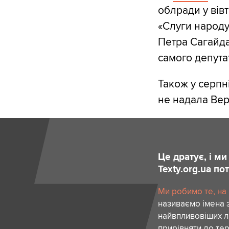
облради у вівт
«Слуги народу
Петра Сагайда
самого депутат
Також у серпн
не надала Вер
Це дратує, і м
Texty.org.ua п
Ми робимо те, на
називаємо імена 
найвпливовіших лю
прирівняти до тер