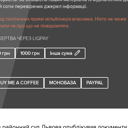
й сотні перевірених джерел інформації.
ід політичних примх мільйонера-власника. Ніхто не може
рити чи про що не повідомляти.
ЕРТВА ЧЕРЕЗ LIQPAY
0
грн
1000
грн
Інша сума
UY ME A COFFEE
МОНОБАЗА
PAYPAL
 районний суд Львова опублікував документи,