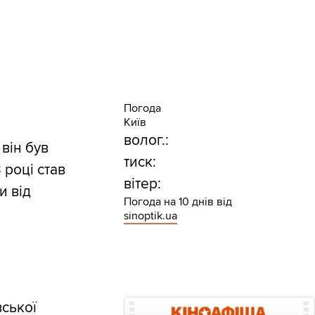
Погода
Київ
волог.:
він був
тиск:
 році став
вітер:
и від
Погода на 10 днів від
sinoptik.ua
вської