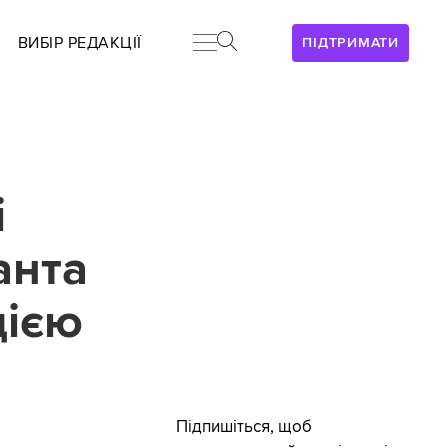
ВИБІР РЕДАКЦІЇ
ПІДТРИМАТИ
і
анта
цією
Підпишіться, щоб