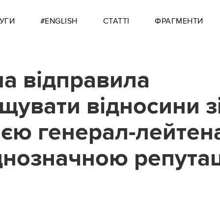
УГИ
#ENGLISH
СТАТТІ
ФРАГМЕНТИ
на відправила
щувати відносини з
єю генерал-лейтен
днозначною репута