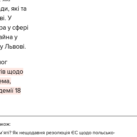
ди, які та
і. У
ра у сфері
айна у
у Львові.
мог
тів щодо
ема,
емії 18
акож:
м’яті? Як нещодавня резолюція ЄС щодо польсько-