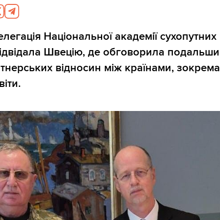
елегація Національної академії сухопутних 
ідвідала Швецію, де обговорила подальши
тнерських відносин між країнами, зокрема 
віти.