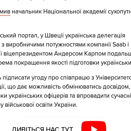
омив
начальник Національної академії сухопутн
ський портал, у Швеції українська делегація
з виробничими потужностями компанії Saab і
її віцепрезидентом Андерсом Карпом подальш
рема покращення якості підготовки українських
 підписати угоду про співпрацю з Університет
ї, що дає можливість обмінюватись досвідом,
вки українських офіцерів та впровадити сучасн
 військової освіти України.
ДИВІТЬСЯ НАС ТУТ