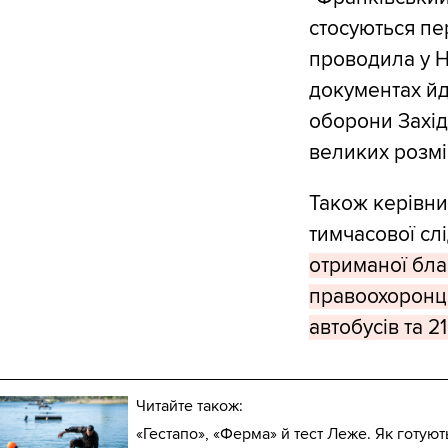
стосуються пер
проводила у На
документах йд
оборони Захід
великих розмір
Також керівни
тимчасової слі
отриманої бла
правоохоронці
автобусів та 2
Читайте також:
«Гестапо», «Ферма» й тест Леже. Як готую