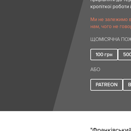
кропіткої роботи 
Ми не залежимо в
нам, чого не гово
ЩОМІСЯЧНА ПОЖ
100
грн
50
АБО
PATREON
B
"Франківський