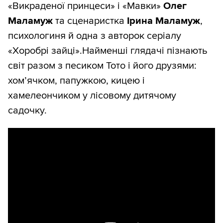
«Викраденої принцеси» і «Мавки»
Олег
Маламуж
та сценаристка
Ірина Маламуж
,
психологиня й одна з авторок серіалу
«Хоробрі зайці».Найменші глядачі пізнають
світ разом з песиком Тото і його друзями:
хом’ячком, папужкою, кицею і
хамелеончиком у лісовому дитячому
садочку.