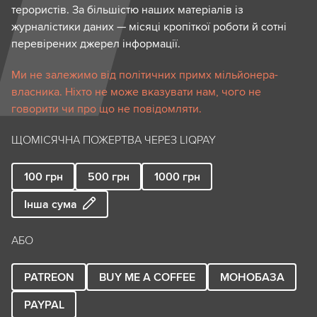
терористів. За більшістю наших матеріалів із
журналістики даних — місяці кропіткої роботи й сотні
перевірених джерел інформації.
Ми не залежимо від політичних примх мільйонера-
власника. Ніхто не може вказувати нам, чого не
говорити чи про що не повідомляти.
ЩОМІСЯЧНА ПОЖЕРТВА ЧЕРЕЗ LIQPAY
100
грн
500
грн
1000
грн
Інша сума
АБО
PATREON
BUY ME A COFFEE
МОНОБАЗА
PAYPAL