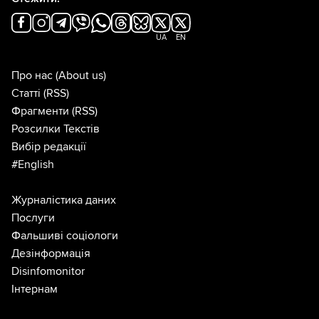
UA
EN
Про нас
(About us)
Статті
(RSS)
Фрагменти
(RSS)
Розсилки Текстів
Вибір редакції
#English
Журналістика даних
Послуги
Фальшиві соціологи
Дезінформація
Disinfomonitor
Інтернам