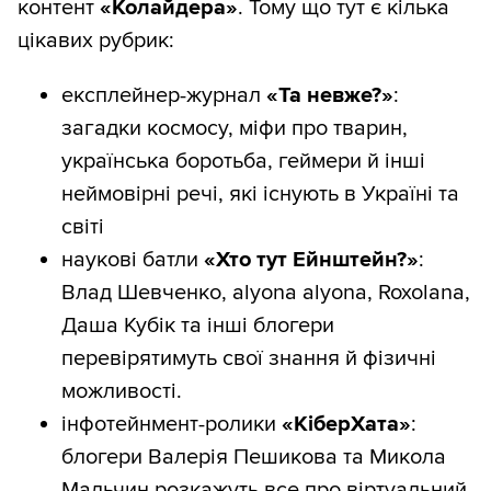
контент
«Колайдера»
. Тому що тут є кілька
цікавих рубрик:
експлейнер-журнал
«Та невже?»
:
загадки космосу, міфи про тварин,
українська боротьба, геймери й інші
неймовірні речі, які існують в Україні та
світі
наукові батли
«Хто тут Ейнштейн?»
:
Влад Шевченко, alyona alyona, Roxolana,
Даша Кубік та інші блогери
перевірятимуть свої знання й фізичні
можливості.
інфотейнмент-ролики
«КіберХата»
:
блогери Валерія Пешикова та Микола
Мальчин розкажуть все про віртуальний