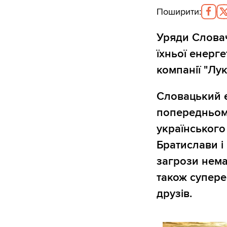
Поширити
:
Уряди Словач
їхньої енерг
компанії "Лук
Словацький е
попередньому
українського
Братислави і
загрози нема
також супереч
друзів.