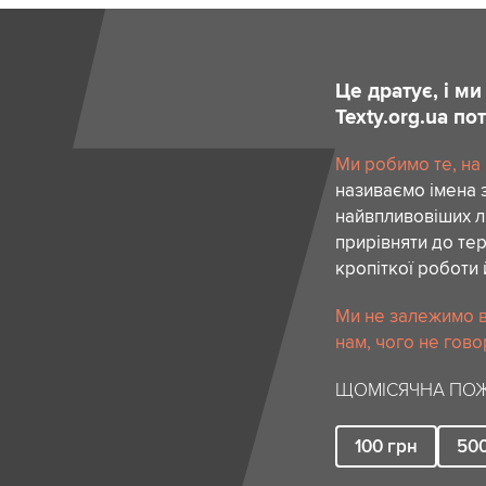
Це дратує, і м
Texty.org.ua п
Ми робимо те, на
називаємо імена 
найвпливовіших лю
прирівняти до тер
кропіткої роботи 
Ми не залежимо в
нам, чого не гово
ЩОМІСЯЧНА ПОЖ
100
грн
50