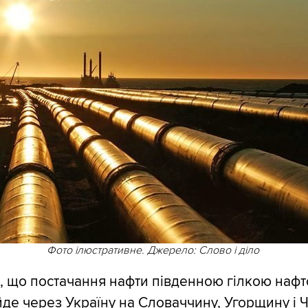
Фото ілюстративне. Джерело: Слово і діло
, що постачання нафти південною гілкою наф
йде через Україну на Словаччину, Угорщину і Ч