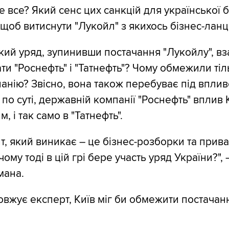
е все? Який сенс цих санкцій для української 
, щоб витиснути "Лукойл" з якихось бізнес-лан
кий уряд, зупинивши постачання "Лукойлу", вз
ти "Роснефть" і "Татнефть"? Чому обмежили тіл
анію? Звісно, вона також перебуває під впли
 по суті, державній компанії "Роснефть" вплив
, і так само в "Татнефть".
т, який виникає – це бізнес-розборки та прива
чому тоді в цій грі бере участь уряд України?", 
мана.
овжує експерт, Київ міг би обмежити постачан