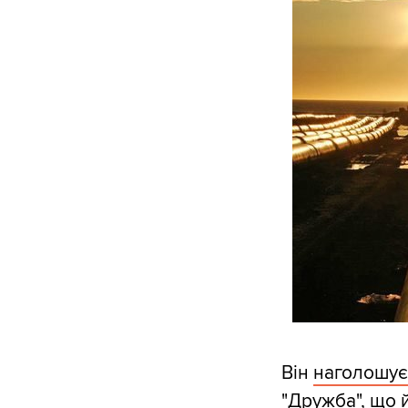
Він
наголошує
"Дружба", що 