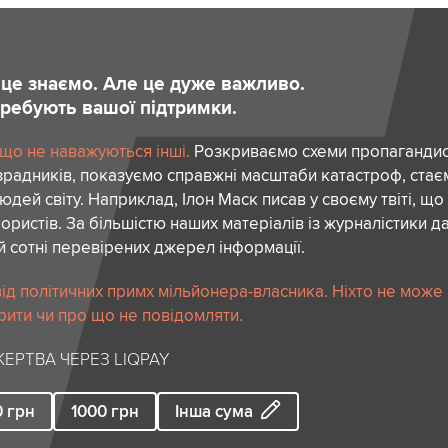
и це знаємо. Але це дуже важливо.
отребують вашої підтримки.
 що не наважуються інші.
Розкриваємо схеми пропагандист
зрадників, показуємо справжні масштаби катастроф, ста
дей світу. Наприклад, Ілон Маск писав у своєму твіті, що
ористів. За більшістю наших матеріалів із журналістики да
й сотні перевірених джерел інформації.
ід політичних примх мільйонера-власника. Ніхто не може
рити чи про що не повідомляти.
ЕРТВА ЧЕРЕЗ LIQPAY
0
грн
1000
грн
Інша сума