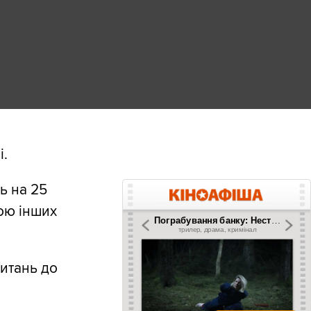
і.
ь на 25
тою інших
питань до