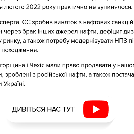
сля лютого 2022 року практично не зупинялося.
сперта, ЄС зробив виняток з нафтових санкці
їн через брак інших джерел нафти, дефіцит ди
 ринку, а також потребу модернізувати НПЗ пі
 походження.
горщина і Чехія мали право продавати у нашом
 зроблені з російської нафти, а також постача
 Україні.
ДИВІТЬСЯ НАС ТУТ