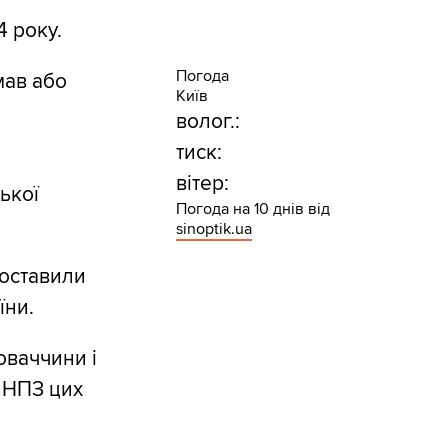
4 року.
Погода
мав або
Київ
волог.:
тиск:
вітер:
ької
Погода на 10 днів від
sinoptik.ua
поставили
їни.
оваччини і
 НПЗ цих