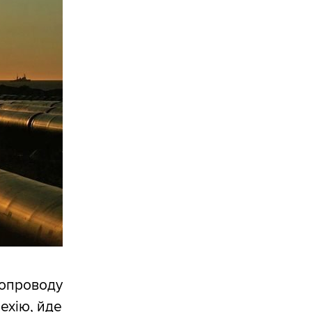
топроводу
ехію, йде