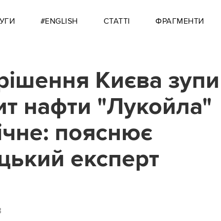
УГИ
#ENGLISH
СТАТТІ
ФРАГМЕНТИ
рішення Києва зупи
ит нафти "Лукойла"
ічне: пояснює
цький експерт
3