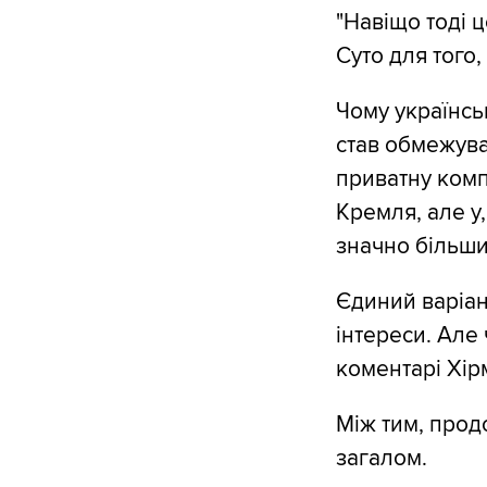
"Навіщо тоді ц
Суто для того
Чому українсь
став обмежува
приватну комп
Кремля, але у,
значно більшим
Єдиний варіан
інтереси. Але 
коментарі Хір
Між тим, прод
загалом.