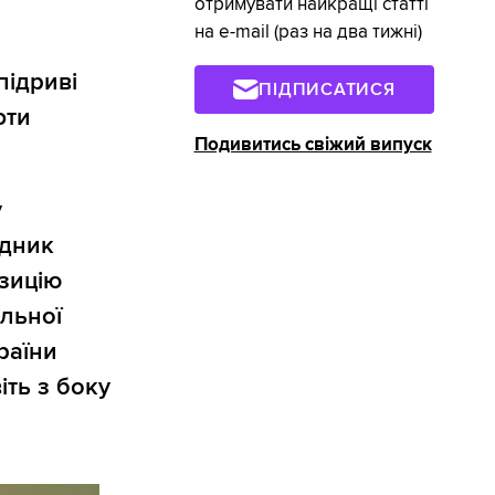
отримувати найкращі статті
на e-mail (раз на два тижні)
підриві
ПІДПИСАТИСЯ
фти
Подивитись свіжий випуск
у
адник
зицію
альної
раїни
іть з боку