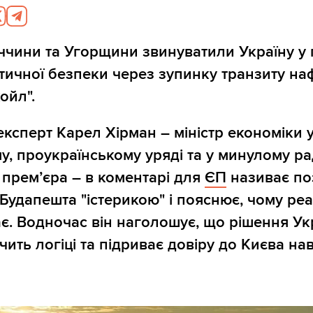
чини та Угорщини звинуватили Україну у 
етичної безпеки через зупинку транзиту на
ойл".
ксперт Карел Хірман – міністр економіки 
, проукраїнському уряді та у минулому р
 прем’єра – в коментарі для
ЄП
називає по
 Будапешта "істерикою" і пояснює, чому ре
є. Водночас він наголошує, що рішення Ук
ить логіці та підриває довіру до Києва нав