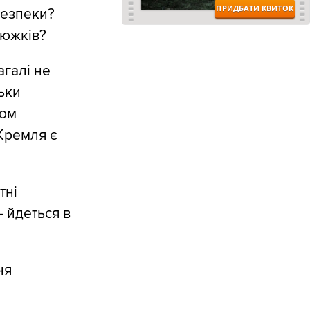
безпеки?
цюжків?
агалі не
ьки
вом
 Кремля є
тні
– йдеться в
ня