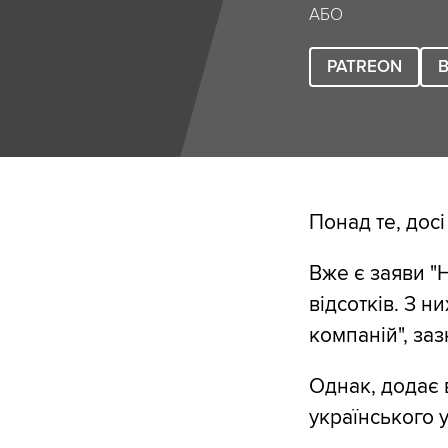
АБО
PATREON
B
Понад те, досі
Вже є заяви "
відсотків. З 
компаній", за
Однак, додає 
українського у