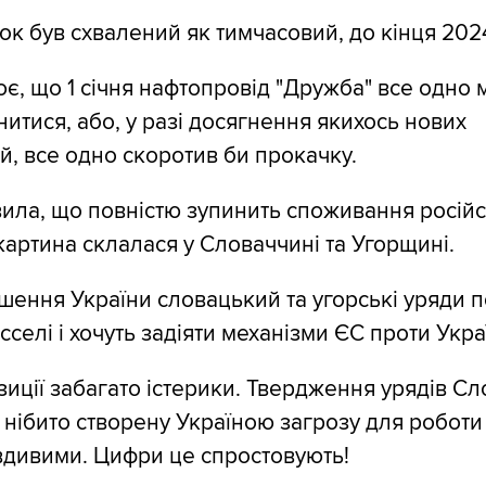
ок був схвалений як тимчасовий, до кінця 202
є, що 1 січня нафтопровід "Дружба" все одно 
нитися, або, у разі досягнення якихось нових
, все одно скоротив би прокачку.
вила, що повністю зупинить споживання російс
картина склалася у Словаччині та Угорщині.
ішення України словацький та угорські уряди 
селі і хочуть задіяти механізми ЄС проти Укра
озиції забагато істерики. Твердження урядів Сл
нібито створену Україною загрозу для роботи
вдивими. Цифри це спростовують!