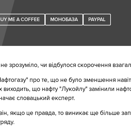
UY ME A COFFEE
МОНОБАЗА
PAYPAL
 не зрозуміло, чи відбулося скорочення взагал
Нафтогазу" про те, що не було зменшення навіт
них виходить, що нафту "Лукойлу" замінили наф
значає словацький експерт.
він, якщо це правда, то виникає ще більше за
ряду.