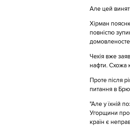
Але цей винят
Хірман поясню
повністю зупи
домовленостей
Чехія вже зая
нафти. Схожа 
Проте після р
питання в Брюс
"Але у їхній п
Угорщини про 
країн є непра