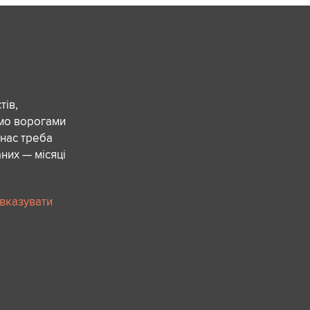
ів,
ємо ворогами
 нас треба
них — місяці
 вказувати