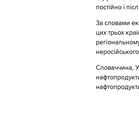
постійно і пі
За словами ек
цих трьох кра
регіональному
неросійського
Словаччина, У
нафтопродукти,
нафтопродукти