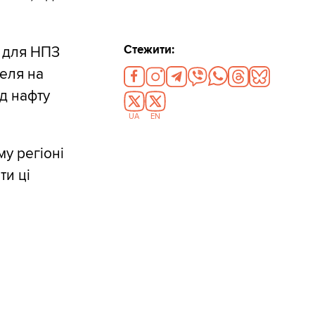
Стежити:
й для НПЗ
зеля на
д нафту
UA
EN
у регіоні
ти ці