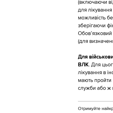
(включаючи від
для лікування 
можливість бе
зберігаючи фі
Обовʼязковий 
(для визначен
Для військови
ВЛК
. Для цьо
лікування в і
мають пройти 
служби або ж 
Отримуйте найкра