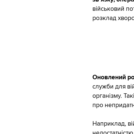
військовий пот
розклад хворо
Оновлений ро
служби для ві
організму. Та
про непридатн
Наприклад, ві
недостатністю 