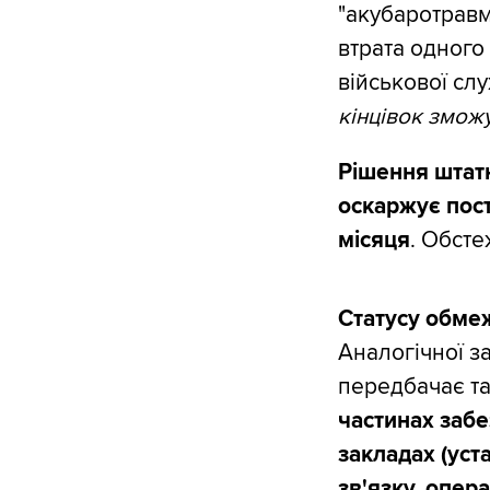
"акубаротравми
втрата одного
військової сл
кінцівок змож
Рішення штатн
оскаржує пос
місяця
. Обсте
Статусу обмеж
Аналогічної з
передбачає та
частинах забе
закладах (уст
зв'язку, опер