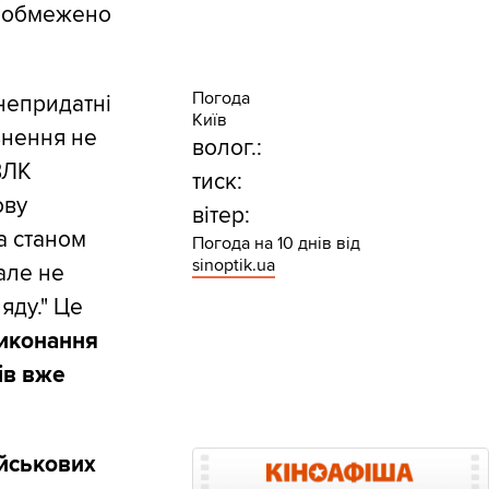
и обмежено
Погода
непридатні
Київ
ьнення не
волог.:
ВЛК
тиск:
ову
вітер:
а станом
Погода на 10 днів від
sinoptik.ua
але не
яду." Це
виконання
ів вже
ійськових