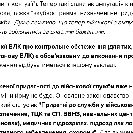
" ("контузії"). Тепер такі стани як ампутація кі
 ока, тяжка "акубаротравма" визначені непри
ужби.
Дуже важливо, що тепер військові з ампу
уть звільнитися за власним бажанням.
ої ВЛК про контрольне обстеження (для тих,
танову ВЛК) є обовʼязковим до виконання пр
ження відбуватиметься в іншому закладі.
еної придатності до військової служби вже н
аміни йому не буде. Оновлене законодавство
кий статус як
"Придатні до служби у військов
зпечення, ТЦК та СП, ВВНЗ, навчальних цент
ановах), медичних підрозділах, підрозділах ло
ативного забезпечення, охорони"
. Для визнач