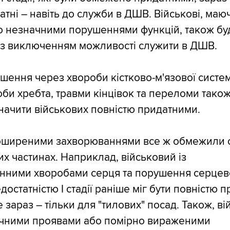
тні – навіть до служби в ДШВ. Військові, маюч
о незначними порушеннями функцій, також бу
 із виключенням можливості служити в ДШВ.
шення через хвороби кістково-м'язової систе
оби хребта, травми кінцівок та переломи також
начити військових повністю придатними.
оширеними захворюваннями все ж обмежили 
их частинах. Наприклад, військовий із
нними хворобами серця та порушення серцев
остатністю I стадії раніше міг бути повністю 
 зараз – тільки для "тилових" посад. Також, ві
ічними проявами або помірно вираженими