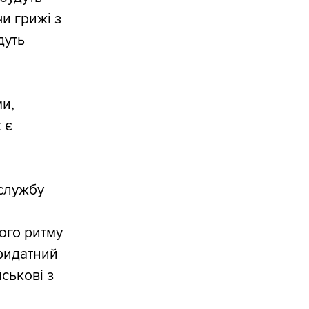
и грижі з
дуть
ми,
 є
службу
ого ритму
придатний
йськові з