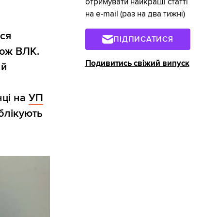
отримувати найкращі статті
на e-mail (раз на два тижні)
ься
ПІДПИСАТИСЯ
кож ВЛК.
Подивитись свіжий випуск
 й
нці на
УП
ублікують