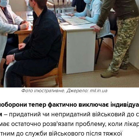
Фото ілюстративне. Джерело: mil.in.ua
ноборони тепер фактично виключає індивіду
м
– придатний чи непридатний військовий до 
має остаточно розв'язати проблему, коли лікар
тним до служби військового після тяжкої