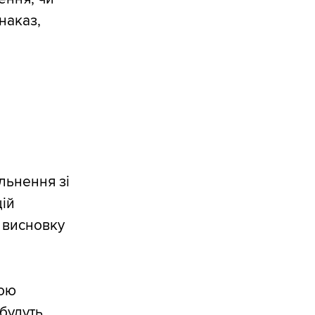
наказ,
ільнення зі
цій
я висновку
вою
 будуть