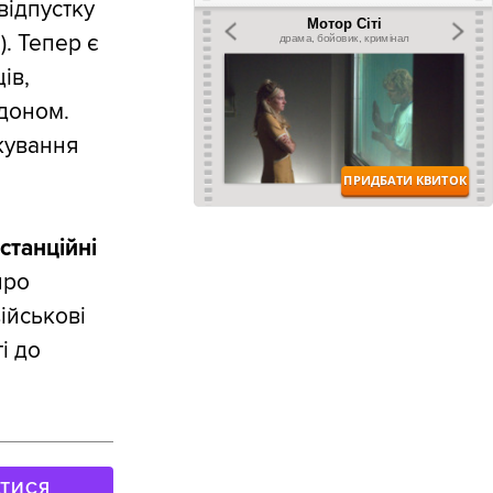
відпустку
). Тепер є
ів,
рдоном.
кування
станційні
про
ійськові
і до
АТИСЯ