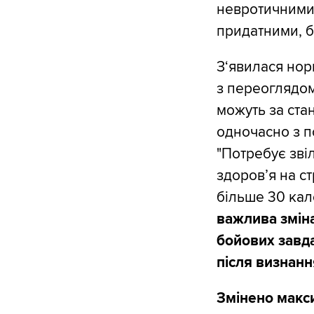
невротичними
придатними, б
З‘явилася нор
з переоглядом
можуть за ста
одночасно з п
"Потребує зві
здоров’я на с
більше 30 кал
важлива зміна
бойових завд
після визнан
Змінено макс