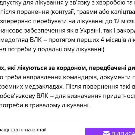
пустку для лікування у зв’язку з хворобою та 
після поранення (контузії, травми або каліцтва
зперервно перебувати на лікуванні до 12 місяц
нансове забезпечення як в Україні, так і зако
медогляд ВЛК – протягом перших 4 місяців лі
ня потреби у подальшому лікуванні).
х, які лікуються за кордоном, передбачені ди
го треба направлення командирів, документи 
ноземних медзакладах. Після повернення такі в
обовʼязкову ВЛК – для визначення придатност
потреби в тривалому лікуванні.
щі статті на e-mail
ПІДПИС