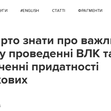
УГИ
#ENGLISH
СТАТТІ
ФРАГМЕНТИ
рто знати про важл
 у проведенні ВЛК т
ченні придатності
кових
6