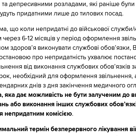
 та депресивними розладами, які раніше бул
удуть придатними лише до тилових посад.
ма, що коли непридатні до військової служби/
 через 6-12 місяців у період оформлення звіл
ном здоров’я виконувати службові обов’язки, 
остановою про непридатність ухвалює постан
льнення від виконання службових обов’язків з
трок, необхідний для оформлення звільнення, 
ендарних днів з дня закінчення медичного огл
, яка дає можливість не бути залученим до 
ань або виконання інших службових обовʼязк
ня непридатним комісією
.
имальний термін безперервного лікування в