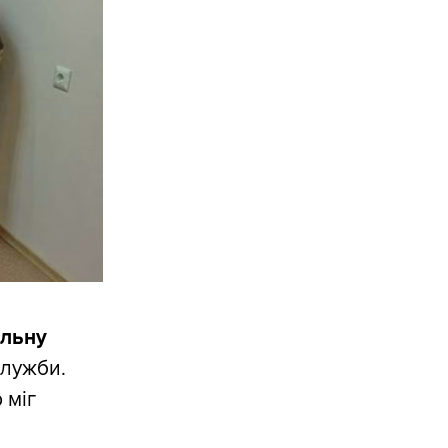
альну
служби.
 міг