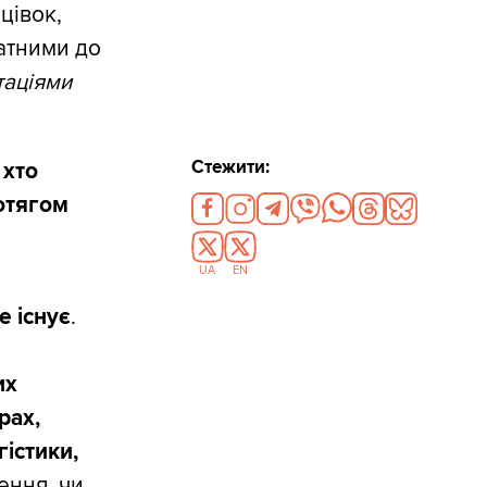
нцівок,
датними до
таціями
Стежити:
 хто
отягом
UA
EN
е існує
.
их
рах,
гістики,
ення, чи