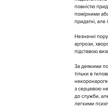
повністю прида
помірними аб
придатні, але
Незначні пору
артрози, хвор
підставою виз
За деякими п
тільки в тилов
некоронароге
з серцевою нед
до служби, але
легкими псих