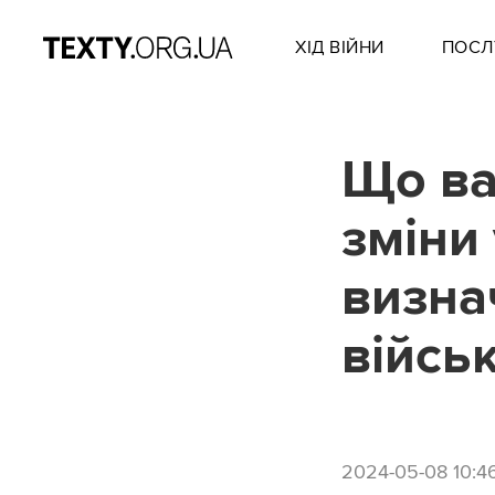
ХІД ВІЙНИ
ПОСЛ
Що ва
зміни
визна
війсь
2024-05-08 10:4