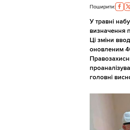
Поширити
:
У травні набу
визначення п
Ці зміни вво
оновленим 4
Правозахисни
проаналізува
головні висн