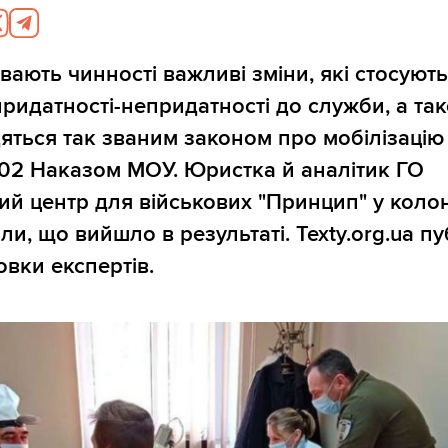
вають чинності важливі зміни, які стосуют
ридатності-непридатності до служби, а та
дяться так званим законом про мобілізацію
02 Наказом МОУ. Юристка й аналітик ГО
й центр для військових "Принцип" у коло
ли, що вийшло в результаті. Texty.org.ua п
овки експертів.