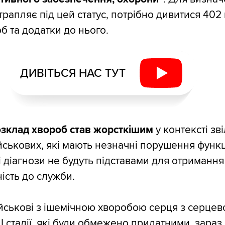
рапляє під цей статус, потрібно дивитися 402 
б та додатки до нього.
ДИВІТЬСЯ НАС ТУТ
зклад хвороб став жорсткішим
у контексті зв
йськових, які мають незначні порушення функ
кі діагнози не будуть підставами для отриманн
ість до служби.
йськові з ішемічною хворобою серця з серце
I стадії, які були обмежено придатними, зараз