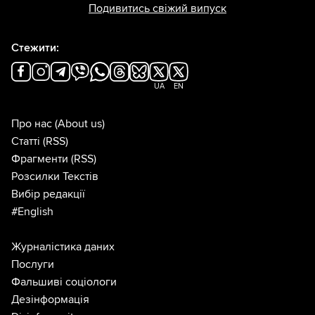
Подивитись свіжий випуск
Стежити:
UA
EN
Про нас
(About us)
Статті
(RSS)
Фрагменти
(RSS)
Розсилки Текстів
Вибір редакції
#English
Журналістика даних
Послуги
Фальшиві соціологи
Дезінформація