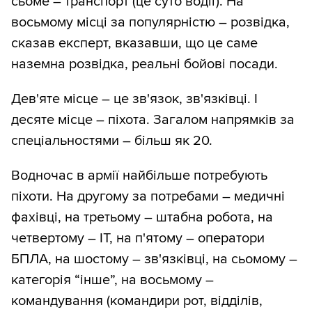
сьоме – транспорт (це суто водії). На
восьмому місці за популярністю – розвідка,
сказав експерт, вказавши, що це саме
наземна розвідка, реальні бойові посади.
Дев'яте місце – це зв'язок, зв'язківці. І
десяте місце – піхота. Загалом напрямків за
спеціальностями – більш як 20.
Водночас в армії найбільше потребують
піхоти. На другому за потребами – медичні
фахівці, на третьому – штабна робота, на
четвертому – ІТ, на п'ятому – оператори
БПЛА, на шостому – зв'язківці, на сьомому –
категорія “інше”, на восьмому –
командування (командири рот, відділів,