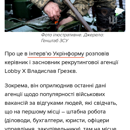
Фото ілюстративне. Джерело:
Генштаб ЗСУ
Про це в
інтерв’ю Укрінформу
розповів
керівник і засновник рекрутингової агенції
Lobby X Владислав Грезєв.
Зокрема, він оприлюднив останні дані
агенції щодо популярності військових
вакансій за відгуками людей, які свідчать,
що на першому місці – штабна робота
(діловоди, бухгалтери, юристи, офіцери
управління, закупівельники), там на місце