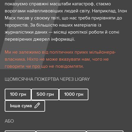
показуємо справжні масштаби катастроф, стаємо
ворогами найвпливовіших людей світу. Наприклад, Ілон
Маск писав у своєму твіті, що нас треба прирівняти до
терористів. За більшістю наших матеріалів із
журналістики даних — місяці кропіткої роботи й сотні
перевірених джерел інформації.
Ми не залежимо від політичних примх мільйонера-
власника. Ніхто не може вказувати нам, чого не
говорити чи про що не повідомляти.
ЩОМІСЯЧНА ПОЖЕРТВА ЧЕРЕЗ LIQPAY
100
грн
500
грн
1000
грн
Інша сума
АБО