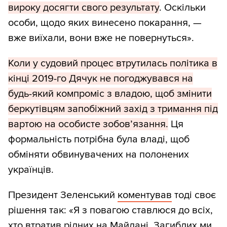
вироку досягти свого результату
. Оскільки
особи, щодо яких винесено покарання, —
вже виїхали, вони вже не повернуться».
Коли у судовий процес втрутилась політика в
кінці 2019-го Дячук не погоджувався на
будь-який компроміс з владою, щоб змінити
беркутівцям запобіжний захід з тримання під
вартою на особисте зобов’язання.
Ця
формальність потрібна була владі, щоб
обміняти обвинувачених на полонених
українців.
Президент Зеленський
коментував
тоді своє
рішення так: «Я з повагою ставлюся до всіх,
хто втратив рідних на Майдані. Загиблих ми,