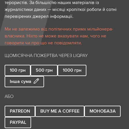
терористів. За більшістю наших матеріалів із
журналістики даних — місяці кропіткої роботи й сотні
перевірених джерел інформації.
Ми не залежимо від політичних примх мільйонера-
власника. Ніхто не може вказувати нам, чого не
говорити чи про що не повідомляти.
ЩОМІСЯЧНА ПОЖЕРТВА ЧЕРЕЗ LIQPAY
100
грн
500
грн
1000
грн
Інша сума
АБО
PATREON
BUY ME A COFFEE
МОНОБАЗА
PAYPAL