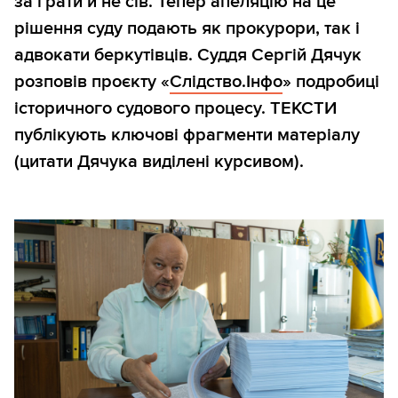
за ґрати й не сів. Тепер апеляцію на це
рішення суду подають як прокурори, так і
адвокати беркутівців. Суддя Сергій Дячук
розповів проєкту «
Слідство.Інфо
» подробиці
історичного судового процесу. ТЕКСТИ
публікують ключові фрагменти матеріалу
(
цитати Дячука виділені курсивом
).