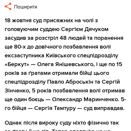
Поширити
18 жовтня суд присяжних на чолі з
головуючим суддею Сергієм Дячуком
засудив за розстріл 48 людей та поранення
ще 80-х до довічного позбавлення волі
ексзаступника Київського спецпідрозділу
«Беркут» — Олега Янішевського, і ще по 15
років за ґратами отримали бійці цього
спецпідрозділу Павло Аброськін та Сергій
Зінченко, 5 років позбавлення волі отримав
ще один боєць — Олександр Маринченко. 5-
го бійця — Сергія Тамтуру — суд виправдав.
Однак після вироку суду ніхто фізично так