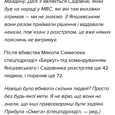
Майдану. Далі з’являється Садовнік, який
був на нараді у МВС, які він там вказівки
отримав — ми не знаємо. З Янішевським
вони разом приймали рішення і віддавали
накази, пов’язані з розстрілом, це вже ніяких
пояснень не витримує.
Після вбивства Микола Симисюка
спецпідрозділ «Беркут» під командуванням
Янішевського і Садовника розстріляв ще 42
людини, і поранив ще 72.
Навіщо було вбивати скільки людей? Просто
без будь-якої мети. Я не вірю, що вони не
знали, що інші правоохоронці були задіяні.
Прибула «Омега» (
спецпідрозділ, — ред.
)