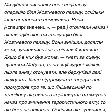
Ми дійшли висновку про спеціальну
операцію біля Жовтневого палацу, оскільки
інше встановити неможливо. Вони
(
«спецпризначенці», — ред
.) отримали наказ і
пішли здійснювати евакуацію біля
Жовтневого палацу. Вони вийшли, досягли
мети, зупинились і не стріляли 4 хвилини.
Якщо б в них був мотив, — гнати за сцену,
зупинити Майдан, то позиції чудові: міліція
пішла знизу оточувати, але беркутівці далі
відходять. Якщо підтримувати твердження
прокурорів про те, що Янішевський по
телефону від вищого керівництва отримував
наказ про вчинення терористичного акту, то
він його не виконав. Оскільки він зупинився,