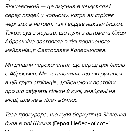
Янішевський — це людина в камуфляжі
серед людей у чорному, котра як стріляє
чергами в натовп, так і віддає накази іншим.
Також суд з’ясував, що куля з автомата бійця
Аброськіна застрягла в тілі пораненого
майданівця Святослава Колесникова.
Ми дійшли переконання, що серед цих бійців
є Аброськін. Ми встановили, що він рухався
в цій групі стрільців, здійснюючи постріли,
про що свідчать гільзи й кулі, знайдені на
місці, але не в тілах вбитих.
Теза прокурора, що куля беркутівця Зінченка
була в тілі Шимка
(Героя Небесної сотні