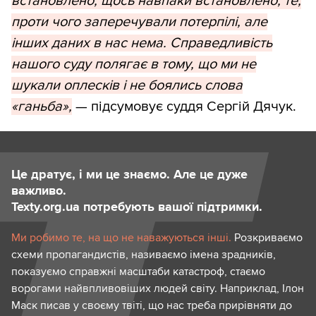
встановлено, щось навпаки встановлено, те,
проти чого заперечували потерпілі, але
інших даних в нас нема. Справедливість
нашого суду полягає в тому, що ми не
шукали оплесків і не боялись слова
«ганьба»,
— підсумовує суддя Сергій Дячук.
Це дратує, і ми це знаємо. Але це дуже
важливо.
Texty.org.ua потребують вашої підтримки.
Ми робимо те, на що не наважуються інші.
Розкриваємо
схеми пропагандистів, називаємо імена зрадників,
показуємо справжні масштаби катастроф, стаємо
ворогами найвпливовіших людей світу. Наприклад, Ілон
Маск писав у своєму твіті, що нас треба прирівняти до