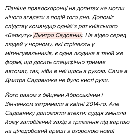
Пізніше правоохоронці на допитах не могли
нічого згадати з подій того дня. Допоміг
слідству командир однієї з рот київського
«Беркуту»
Дмитро Садовник
.
На відео серед
людей у чорному, які стріляють у
мітингувальників, є одна людина в такій же
формі, що досить специфічно тримає
автомат, так, ніби в неї щось з рукою. Саме в
Дмитра Садовника не було кисті руки.
Його разом з бійцями Аброськіним і
Зінченком затримали в квітні 2014-го. Але
Садовнику допомогли втекти: суддя змінила
йому запобіжний захід з тримання під вартою
на цілодобовий арешт з охороною нової