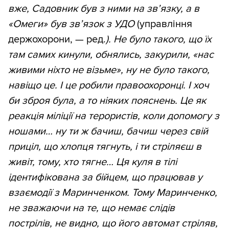
вже, Садовник був з ними на зв’язку, а в
«Омеги» був зв’язок з УДО
(управління
держохорони, — ред.
). Не було такого, що їх
там самих кинули, обнялись, закурили, «нас
живими ніхто не візьме», ну не було такого,
навіщо це. І це робили правоохоронці. І хоч
би зброя була, а то ніяких пояснень. Це як
реакція міліції на терористів, коли допомогу з
ношами… ну ти ж бачиш, бачиш через свій
приціл, що хлопця тягнуть, і ти стріляєш в
живіт, тому, хто тягне… Ця куля в тілі
ідентифікована за бійцем, що працював у
взаємодії з Маринченком. Тому Маринченко,
не зважаючи на те, що немає слідів
пострілів, не видно, що його автомат стріляв,