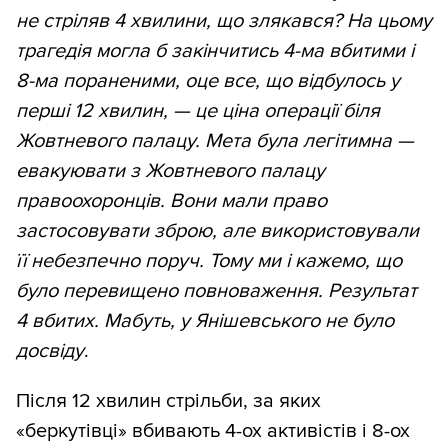
не стріляв 4 хвилини, що злякався? На цьому
трагедія могла б закінчитись 4-ма вбитими і
8-ма пораненими, оце все, що відбулось у
перші 12 хвилин, — це ціна операції біля
Жовтневого палацу. Мета була легітимна —
евакуювати з Жовтневого палацу
правоохоронців. Вони мали право
застосовувати зброю, але використовували
її небезпечно поруч. Тому ми і кажемо, що
було перевищено повноваження. Результат
4 вбитих. Мабуть, у Янішевського не було
досвіду
.
Після 12 хвилин стрільби, за яких
«беркутівці» вбивають 4-ох активістів і 8-ох