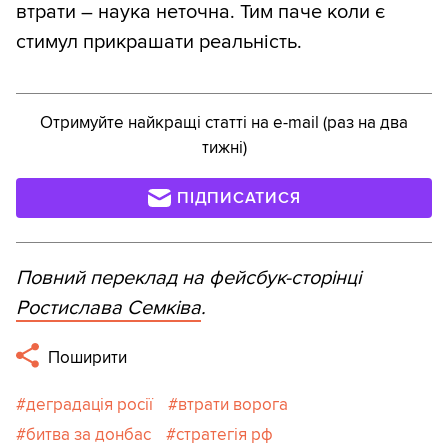
втрати – наука неточна. Тим паче коли є
стимул прикрашати реальність.
Отримуйте найкращі статті на e-mail (раз на два
тижні)
ПІДПИСАТИСЯ
Повний переклад на фейсбук-сторінці
Ростислава Семківа
.
Поширити
деградація росії
втрати ворога
битва за донбас
стратегія рф