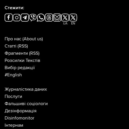
Стежити:
UA
EN
Про нас
(About us)
Статті
(RSS)
Фрагменти
(RSS)
Розсилки Текстів
Вибір редакції
#English
Журналістика даних
Послуги
Фальшиві соціологи
Дезінформація
Disinfomonitor
Інтернам