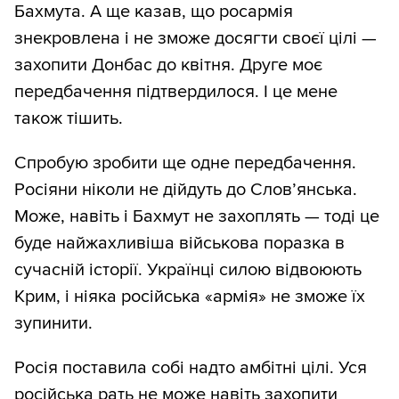
Бахмута. А ще казав, що росармія
знекровлена і не зможе досягти своєї цілі —
захопити Донбас до квітня. Друге моє
передбачення підтвердилося. І це мене
також тішить.
Спробую зробити ще одне передбачення.
Росіяни ніколи не дійдуть до Словʼянська.
Може, навіть і Бахмут не захоплять — тоді це
буде найжахливіша військова поразка в
сучасній історії. Українці силою відвоюють
Крим, і ніяка російська «армія» не зможе їх
зупинити.
Росія поставила собі надто амбітні цілі. Уся
російська рать не може навіть захопити