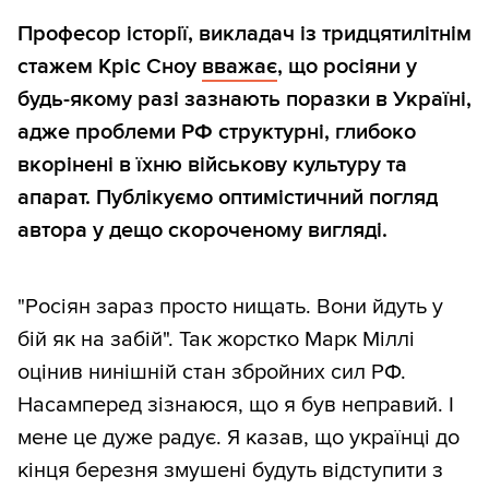
Професор історії, викладач із тридцятилітнім
стажем Кріс Сноу
вважає
, що росіяни у
будь-якому разі зазнають поразки в Україні,
адже проблеми РФ структурні, глибоко
вкорінені в їхню військову культуру та
апарат. Публікуємо оптимістичний погляд
автора у дещо скороченому вигляді.
"Росіян зараз просто нищать. Вони йдуть у
бій як на забій". Так жорстко Марк Міллі
оцінив нинішній стан збройних сил РФ.
Насамперед зізнаюся, що я був неправий. І
мене це дуже радує. Я казав, що українці до
кінця березня змушені будуть відступити з