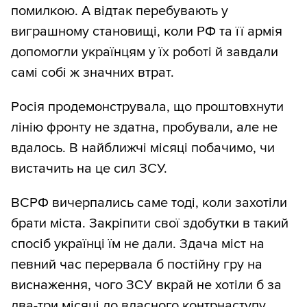
помилкою. А відтак перебувають у
виграшному становищі, коли РФ та її армія
допомогли українцям у їх роботі й завдали
самі собі ж значних втрат.
Росія продемонструвала, що проштовхнути
лінію фронту не здатна, пробували, але не
вдалось. В найближчі місяці побачимо, чи
вистачить на це сил ЗСУ.
ВСРФ вичерпались саме тоді, коли захотіли
брати міста. Закріпити свої здобутки в такий
спосіб українці їм не дали. Здача міст на
певний час перервала б постійну гру на
виснаження, чого ЗСУ вкрай не хотіли б за
два-три місяці до власного контрнаступу.