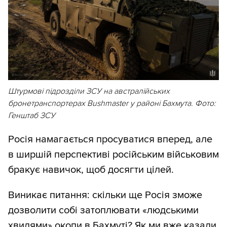
Штурмові підрозділи ЗСУ на австралійських
бронетранспортерах Bushmaster у районі Бахмута. Фото:
Генштаб ЗСУ
Росія намагається просуватися вперед, але
в ширшій перспективі російським військовим
бракує навичок, щоб досягти цілей.
Виникає питання: скільки ще Росія зможе
дозволити собі затоплювати «людськими
хвилями» окопи в Бахмуті? Як ми вже казали,