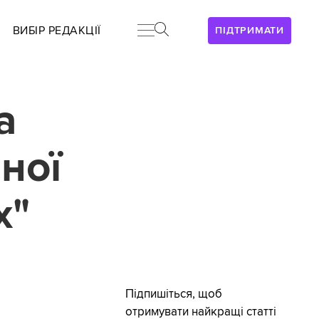
ВИБІР РЕДАКЦІЇ
ПІДТРИМАТИ
а
ної
х"
Підпишіться, щоб
отримувати найкращі статті