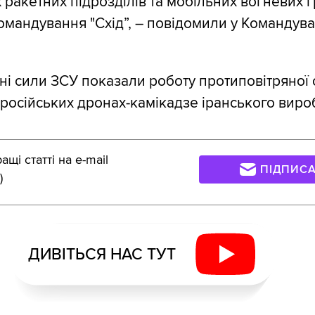
х ракетних підрозділів та мобільних вогневих 
омандування "Схід”, – повідомили у Командув
ні сили ЗСУ показали роботу протиповітряної
 російських дронах-камікадзе іранського виро
щі статті на e-mail
ПІДПИС
)
ДИВІТЬСЯ НАС ТУТ