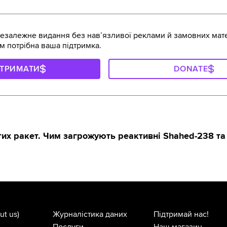
залежне видання без навʼязливої реклами й замовних мате
м потрібна ваша підтримка.
ДТРИМАТИ
DONATE
их ракет. Чим загрожують реактивні Shahed-238 та 
ut us)
Журналістика даних
Підтримай нас!