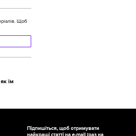
ріалів. Щоб
як їм
Підпишіться, щоб отримувати
найкращі статті на e-mail (раз на