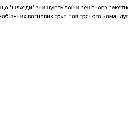
 що "шахеди" знищують воїни зенітного ракетн
 мобільних вогневих груп повітряного команду