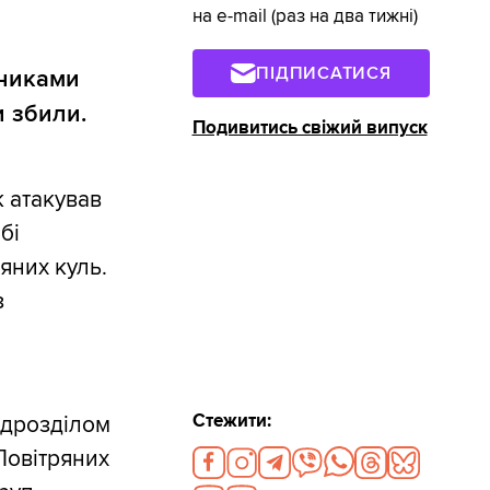
на e-mail (раз на два тижні)
ПІДПИСАТИСЯ
тниками
и збили.
Подивитись свіжий випуск
к атакував
бі
яних куль.
з
Стежити:
ідрозділом
 Повітряних