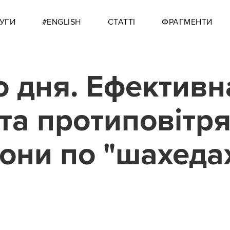
УГИ
#ENGLISH
СТАТТІ
ФРАГМЕНТИ
о дня. Ефективн
та протиповітря
они по "шахеда