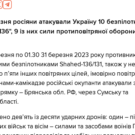
езня росіяни атакували Україну 10 безпіло
136", 9 із них сили протиповітряної оборон
ерезня по 01.30 31 березня 2023 року противни
ими безпілотниками Shahed-136/131, також у не
 п’яти інших повітряних цілей, імовірно повітр
ами-камікадзе російські окупанти атакували 
прямку – Брянська обл. РФ, через Сумську та
бласті.
но дев’ять із десяти ударних дронів: один – п
х військ та вісім – силами та засобами воїнів