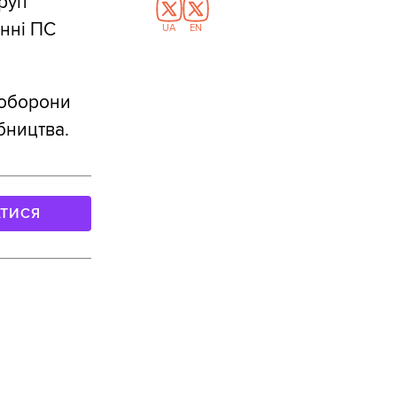
груп
анні ПС
UA
EN
 оборони
бництва.
АТИСЯ