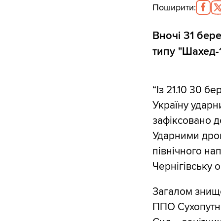
Поширити
:
Вночі 31 бер
типу "Шахед-
“Із 21.10 30 б
Україну ударн
зафіксовано до
Ударними дрон
північного на
Чернігівську о
Загалом знище
ППО Сухопутни