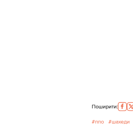
Поширити
:
ппо
шахеди