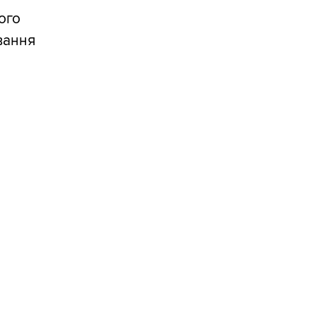
ого
вання