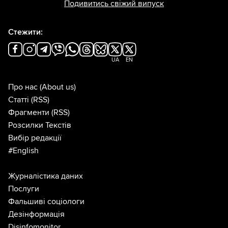
Подивитись свіжий випуск
Стежити:
UA
EN
Про нас
(About us)
Статті
(RSS)
Фрагменти
(RSS)
Розсилки Текстів
Вибір редакції
#English
Журналістика даних
Послуги
Фальшиві соціологи
Дезінформація
Disinfomonitor