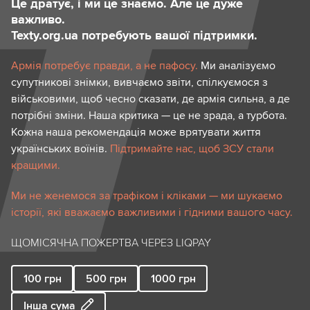
Це дратує, і ми це знаємо. Але це дуже
важливо.
Texty.org.ua потребують вашої підтримки.
Армія потребує правди, а не пафосу.
Ми аналізуємо
супутникові знімки, вивчаємо звіти, спілкуємося з
військовими, щоб чесно сказати, де армія сильна, а де
потрібні зміни. Наша критика — це не зрада, а турбота.
Кожна наша рекомендація може врятувати життя
українських воїнів.
Підтримайте нас, щоб ЗСУ стали
кращими.
Ми не женемося за трафіком і кліками — ми шукаємо
історії, які вважаємо важливими і гідними вашого часу.
ЩОМІСЯЧНА ПОЖЕРТВА ЧЕРЕЗ LIQPAY
100
грн
500
грн
1000
грн
Інша сума