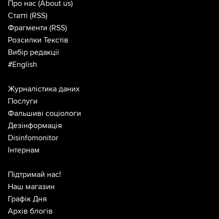
Про нас
(About us)
Статті
(RSS)
Фрагменти
(RSS)
Розсилки Текстів
Вибір редакції
#English
Журналістика даних
Послуги
Фальшиві соціологи
Дезінформація
Disinfomonitor
Інтернам
Підтримай нас!
Наш магазин
Графік Дня
Архів блогів