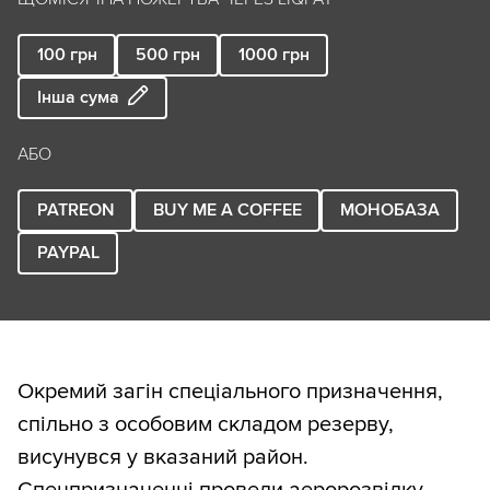
100
грн
500
грн
1000
грн
Інша сума
АБО
PATREON
BUY ME A COFFEE
МОНОБАЗА
PAYPAL
Окремий загін спеціального призначення,
спільно з особовим складом резерву,
висунувся у вказаний район.
Спецпризначенці провели аеророзвідку,