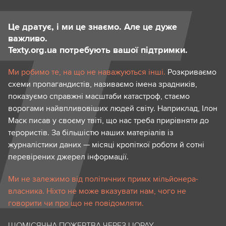
Це дратує, і ми це знаємо. Але це дуже
важливо.
Texty.org.ua потребують вашої підтримки.
Ми робимо те, на що не наважуються інші.
Розкриваємо
схеми пропагандистів, називаємо імена зрадників,
показуємо справжні масштаби катастроф, стаємо
ворогами найвпливовіших людей світу. Наприклад, Ілон
Маск писав у своєму твіті, що нас треба прирівняти до
терористів. За більшістю наших матеріалів із
журналістики даних — місяці кропіткої роботи й сотні
перевірених джерел інформації.
Ми не залежимо від політичних примх мільйонера-
власника. Ніхто не може вказувати нам, чого не
говорити чи про що не повідомляти.
ЩОМІСЯЧНА ПОЖЕРТВА ЧЕРЕЗ LIQPAY