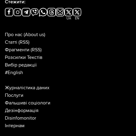
Стежити:
UA
EN
Про нас
(About us)
Статті
(RSS)
Фрагменти
(RSS)
Розсилки Текстів
Вибір редакції
#English
Журналістика даних
Послуги
Фальшиві соціологи
Дезінформація
Disinfomonitor
Інтернам