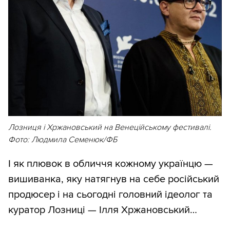
Лозниця і Хржановський на Венеційському фестивалі.
Фото: Людмила Семенюк/ФБ
І як плювок в обличчя кожному українцю —
вишиванка, яку натягнув на себе російський
продюсер і на сьогодні головний ідеолог та
куратор Лозниці — Ілля Хржановський…