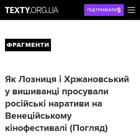
ПІДТРИМАТИ
ФРАГМЕНТИ
Як Лозниця і Хржановський
у вишиванці просували
російські наративи на
Венеційському
кінофестивалі (Погляд)