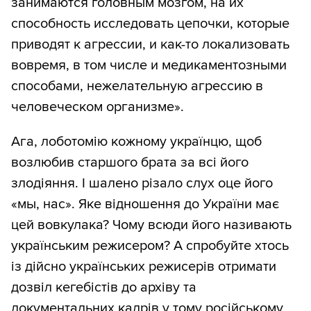
занимаются головным мозгом, на их
способность исследовать цепочки, которые
приводят к агрессии, и как-то локализовать
вовремя, в том числе и медикаментозными
способами, нежелательную агрессию в
человеческом организме».
Ага, лоботомію кожному українцю, щоб
возлюбив старшого брата за всі його
злодіяння. І шалено різало слух оце його
«мы, нас». Яке відношення до України має
цей вовкулака? Чому всюди його називають
українським режисером? А спробуйте хтось
із дійсно українських режисерів отримати
дозвіл кегебістів до архіву та
документальних кадрів у тому російському