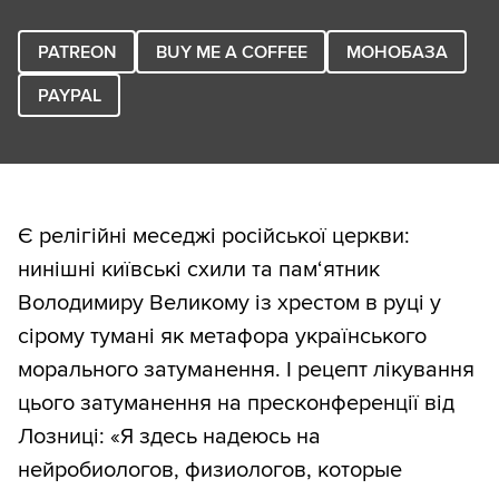
PATREON
BUY ME A COFFEE
МОНОБАЗА
PAYPAL
Є релігійні меседжі російської церкви:
нинішні київські схили та пам‘ятник
Володимиру Великому із хрестом в руці у
сірому тумані як метафора українського
морального затуманення. І рецепт лікування
цього затуманення на пресконференції від
Лозниці: «Я здесь надеюсь на
нейробиологов, физиологов, которые