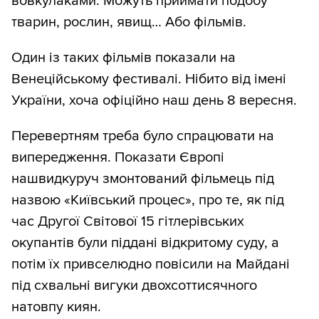
вовкулаками. Можуть приймати подобу
тварин, рослин, явищ… Або фільмів.
Один із таких фільмів показали на
Венеційському фестивалі. Нібито від імені
України, хоча офіційно наш день 8 вересня.
Перевертням треба було спрацювати на
випередження. Показати Європі
нашвидкуруч змонтований фільмець під
назвою «Київський процес», про те, як під
час Другої Світової 15 гітлерівських
окупантів були піддані відкритому суду, а
потім їх привселюдно повісили на Майдані
під схвальні вигуки двохсоттисячного
натовпу киян.