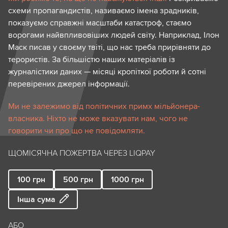
схеми пропагандистів, називаємо імена зрадників,
показуємо справжні масштаби катастроф, стаємо
ворогами найвпливовіших людей світу. Наприклад, Ілон
Маск писав у своєму твіті, що нас треба прирівняти до
терористів. За більшістю наших матеріалів із
журналістики даних — місяці кропіткої роботи й сотні
перевірених джерел інформації.
Ми не залежимо від політичних примх мільйонера-
власника. Ніхто не може вказувати нам, чого не
говорити чи про що не повідомляти.
ЩОМІСЯЧНА ПОЖЕРТВА ЧЕРЕЗ LIQPAY
100
грн
500
грн
1000
грн
Інша сума
АБО