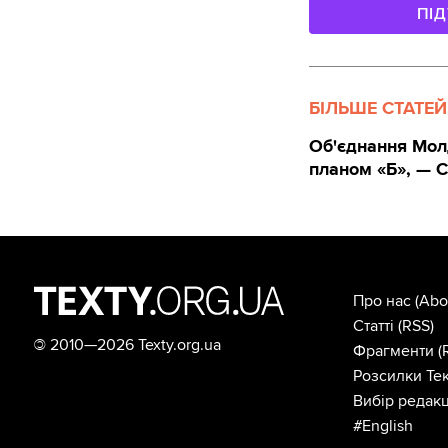
ПІ
БІЛЬШЕ СТАТЕЙ
Об'єднання Молд
планом «Б», — 
Про нас
(Abo
Статті
(RSS)
©
2010—2026 Texty.org.ua
Фрагменти
(
Розсилки Тек
Вибір редакц
#English