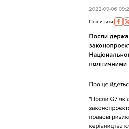
2022-09-06 09:
Поширити
:
Посли держав
законопроєкт
Національног
політичними 
Про це йдеться
"Посли G7 як 
законопроєкто
правові ризик
керівництва к