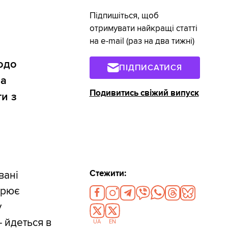
Підпишіться, щоб
отримувати найкращі статті
на e-mail (раз на два тижні)
одо
ПІДПИСАТИСЯ
ра
Подивитись свіжий випуск
и з
Стежити:
вані
орює
у
– йдеться в
UA
EN