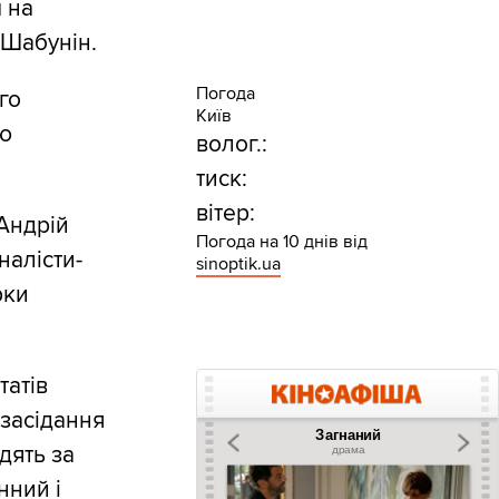
 на
 Шабунін.
Погода
го
Київ
єю
волог.:
тиск:
вітер:
Андрій
Погода на 10 днів від
налісти-
sinoptik.ua
рки
татів
с засідання
дять за
нний і