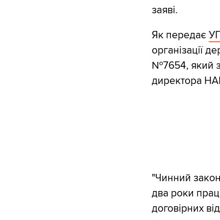
заяві.
Як передає
У
організації д
№7654, який 
директора НА
"Чинний закон
два роки прац
договірних ві