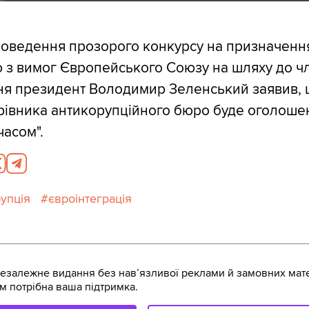
роведення прозорого конкурсу на призначенн
 з вимог Європейського Союзу на шляху до ч
пня президент Володимир Зеленський заявив,
рівника антикорупційного бюро буде оголоше
асом".
упція
євроінтеграція
залежне видання без навʼязливої реклами й замовних мате
м потрібна ваша підтримка.