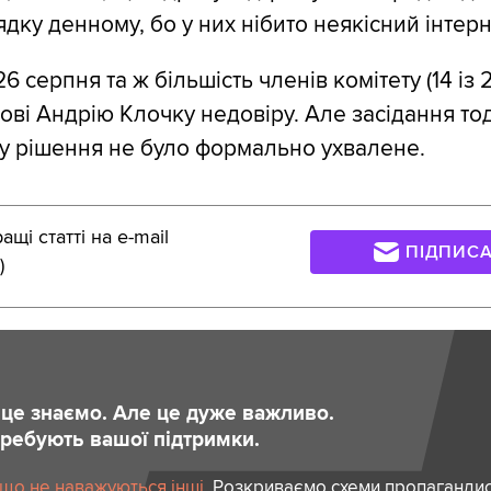
дку денному, бо у них нібито неякісний інтерн
26 серпня та ж більшість членів комітету (14 із 2
ові Андрію Клочку недовіру. Але засідання тод
му рішення не було формально ухвалене.
щі статті на e-mail
ПІДПИС
)
и це знаємо. Але це дуже важливо.
отребують вашої підтримки.
 що не наважуються інші.
Розкриваємо схеми пропагандист