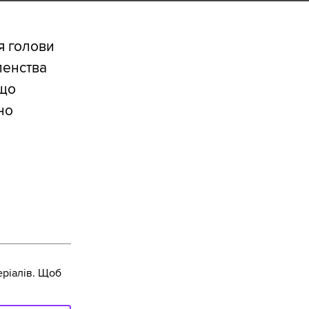
я голови
ленства
 що
но
ріалів. Щоб