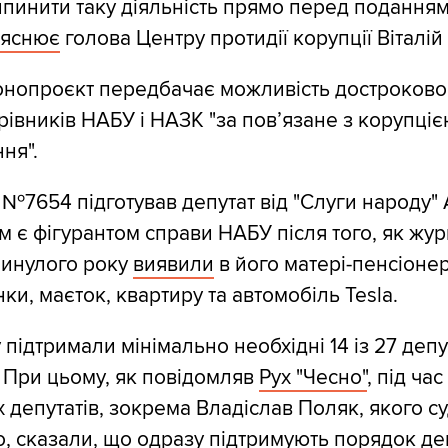
ипинити таку діяльність прямо перед поданням
яснює
голова Центру протидії корупції Віталій
конопроєкт передбачає можливість достроково
рівників НАБУ і НАЗК "за пов’язане з корупці
ня".
№7654 підготував депутат від "Слуги народу" 
м є фігурантом справи НАБУ після того, як жур
минулого року
виявили
в його матері-пенсіоне
ки, маєток, квартиру та автомобіль Tesla.
підтримали мінімально необхідні 14 із 27 депу
. При цьому, як повідомляв
Рух "Чесно"
, під ча
 депутатів, зокрема Владіслав Поляк, якого су
, сказали, що одразу підтримують порядок де