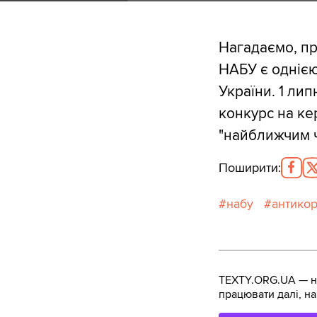
Нагадаємо, п
НАБУ є однією
України. 1 ли
конкурс на ке
"найближчим ч
Поширити
:
набу
антикор
TEXTY.ORG.UA — не
працювати далі, на