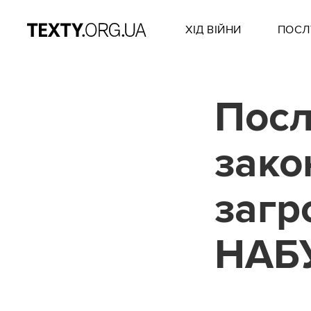
ХІД ВІЙНИ
ПОСЛ
Посл
зако
загр
НАБ