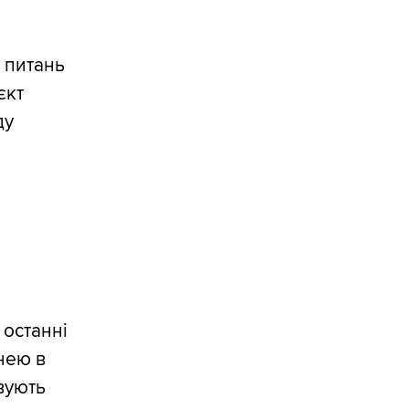
з питань
єкт
ду
 останні
нею в
вують