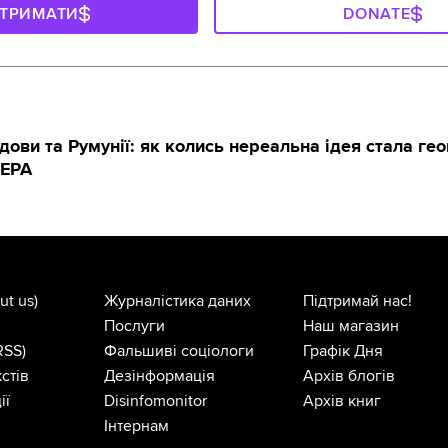
ДТРИМАТИ
DONATE
ови та Румунії: як колись нереальна ідея стала ге
CEPA
ut us)
Журналістика даних
Підтримай нас!
Послуги
Наш магазин
RSS)
Фальшиві соціологи
Графік Дня
стів
Дезінформація
Архів блогів
ії
Disinfomonitor
Архів книг
Інтернам