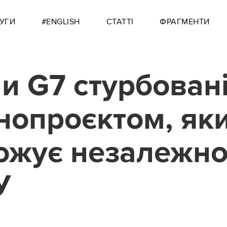
УГИ
#ENGLISH
СТАТТІ
ФРАГМЕНТИ
и G7 стурбован
нопроєктом, як
ожує незалежно
У