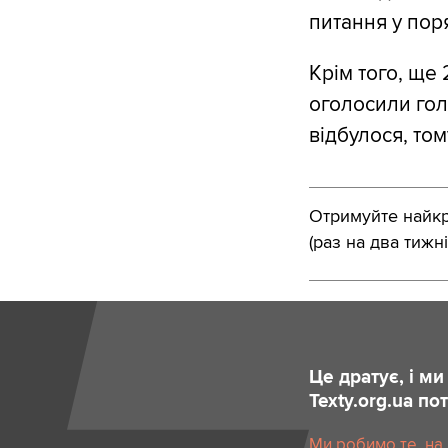
питання у поря
Крім того, ще 
оголосили гол
відбулося, то
Отримуйте найкра
(раз на два тижні
Це дратує, і м
Texty.org.ua п
Ми робимо те, на