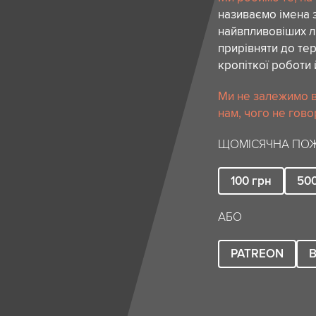
називаємо імена 
найвпливовіших лю
прирівняти до тер
кропіткої роботи 
Ми не залежимо в
нам, чого не гово
ЩОМІСЯЧНА ПОЖ
100
грн
50
АБО
PATREON
B