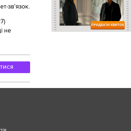
ет-зв’язок.
7)
і не
АТИСЯ
ів,