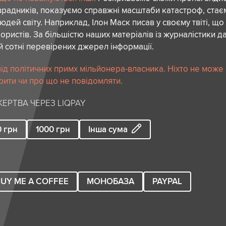
зрадників, показуємо справжні масштаби катастроф, ста
дей світу. Наприклад, Ілон Маск писав у своєму твіті, що
ористів. За більшістю наших матеріалів із журналістики да
й сотні перевірених джерел інформації.
ід політичних примх мільйонера-власника. Ніхто не може
рити чи про що не повідомляти.
ЕРТВА ЧЕРЕЗ LIQPAY
0
грн
1000
грн
Інша сума
UY ME A COFFEE
МОНОБАЗА
PAYPAL