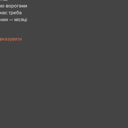
ємо ворогами
 нас треба
них — місяці
 вказувати