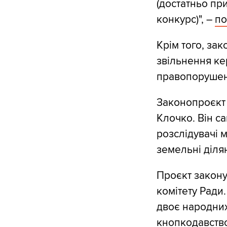
(достатньо пр
конкурс)", –
по
Крім того, за
звільнення ке
правопорушен
Законопроєкт 
Клочко. Він са
розслідувачі 
земельні ділян
Проєкт закону 
комітету Ради
двоє народних
кнопкодавство