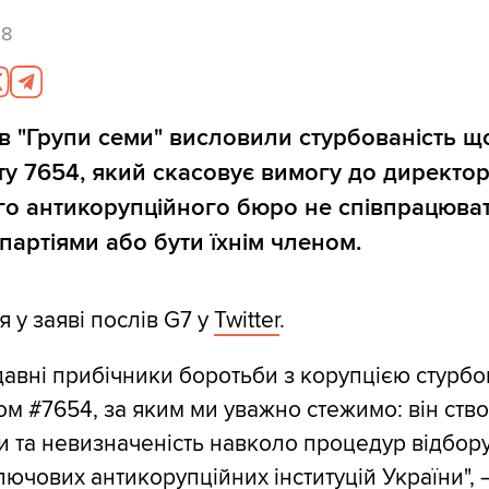
28
 "Групи семи" висловили стурбованість щ
у 7654, який скасовує вимогу до директо
о антикорупційного бюро не співпрацюват
партіями або бути їхнім членом.
 у заяві послів G7 у
Twitter
.
давні прибічники боротьби з корупцією стурбо
м #7654, за яким ми уважно стежимо: він ств
и та невизначеність навколо процедур відбор
лючових антикорупційних інституцій України", 