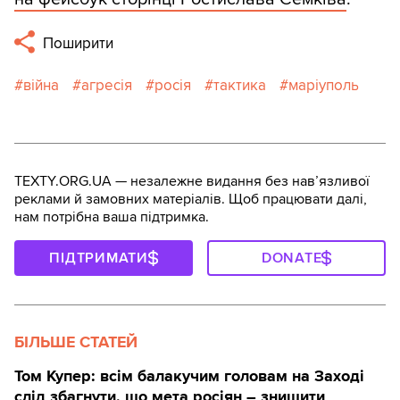
Поширити
війна
агресія
росія
тактика
маріуполь
TEXTY.ORG.UA — незалежне видання без навʼязливої
реклами й замовних матеріалів. Щоб працювати далі,
нам потрібна ваша підтримка.
ПІДТРИМАТИ
DONATE
БІЛЬШЕ СТАТЕЙ
Том Купер: всім балакучим головам на Заході
слід збагнути, що мета росіян – знищити