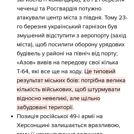
чеченці та Росгвардія потужно
атакували центр міста з півдня. Тому 23-
го березня український гарнізон був
змушений відступити з аеропорту (захід
міста), щоб посилити оборону урядових
будівель у районі на північ від порту;
«Азов» вивів на передову свої кілька
Т-64, які все ще на ходу.
Це типовий
результат міських боїв: потрібна велика
кількість військових, щоб штурмувати
відносно невеликі, але щільно
забудовані території
.
Позиція російської 49-ї армії на
Херсонщині залишається вразливою,