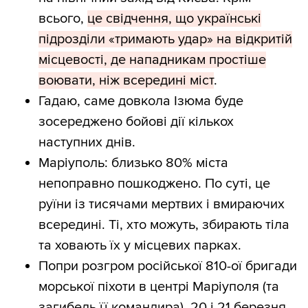
всього,
це свідчення, що українські
підрозділи «тримають удар» на відкритій
місцевості, де нападникам простіше
воювати, ніж всередині міст
.
Гадаю, саме довкола Ізюма буде
зосереджено бойові дії кількох
наступних днів.
Маріуполь: близько 80% міста
непоправно пошкоджено. По суті, це
руїни із тисячами мертвих і вмираючих
всередині. Ті, хто можуть, збирають тіла
та ховають їх у місцевих парках.
Попри розгром російської 810-ої бригади
морської піхоти в центрі Маріуполя (та
загибель її командира), 20 і 21 березня