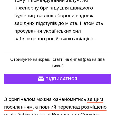
тому її командування залучило
інженерну бригаду для швидкого
будівництва лінії оборони вздовж
західних підступів до міста. Натомість
просування українських сил
заблоковано російською авіацією.
Отримуйте найкращі статті на e-mail (раз на два
тижні)
ПІДПИСАТИСЯ
З оригіналом можна ознайомитись
за цим
посиланням
, а
повний переклад розміщено
на фейсбук сторінці Ростислава Семківа
.