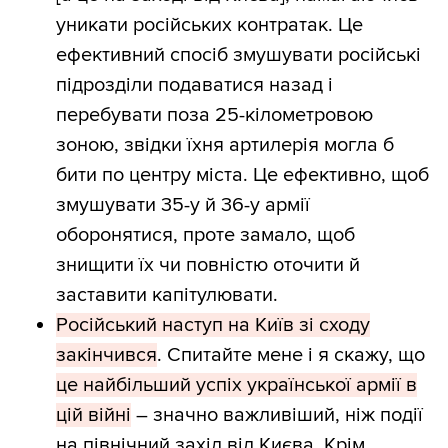
уникати російських контратак. Це
ефективний спосіб змушувати російські
підрозділи подаватися назад і
перебувати поза 25-кілометровою
зоною, звідки їхня артилерія могла б
бити по центру міста. Це ефективно, щоб
змушувати 35-у й 36-у армії
оборонятися, проте замало, щоб
знищити їх чи повністю оточити й
заставити капітулювати.
Російський наступ на Київ зі сходу
закінчився
. Спитайте мене і я скажу, що
це найбільший успіх української армії в
цій війні
– значно важливіший, ніж події
на північний захід від Києва. Крім