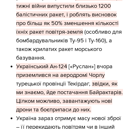
тижні війни випустили близько 1200
балістичних ракет, і роблять висновок
про більш як 50% зменшення кількості
їхніх ракет повітря-земля
(особливо для
бомбардувальників Ту-95 і Ту-160), а
також крилатих ракет морського
базування.
Український Ан-124
[«Руслан»] вчора
приземлився на аеродромі Чорлу
турецької провінції Текірдаг,
звідки, як
ми знаємо, йде постачання Байрактарів.
Цілком можливо, завантажують нові
дрони та боєприпаси до них.
Україна зараз отримує масу нової зброї
– її перекидають повітрям чи в інший