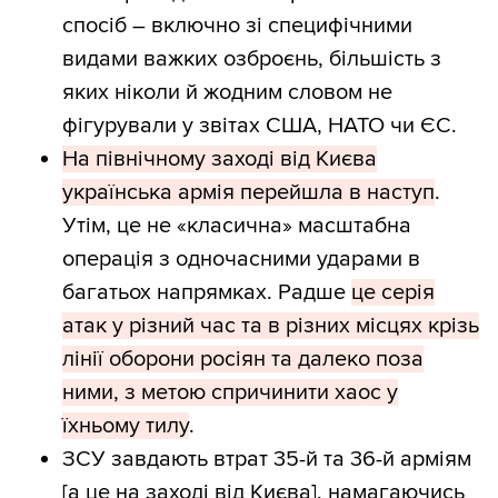
спосіб – включно зі специфічними
видами важких озброєнь, більшість з
яких ніколи й жодним словом не
фігурували у звітах США, НАТО чи ЄС.
На північному заході від Києва
українська армія перейшла в наступ
.
Утім, це не «класична» масштабна
операція з одночасними ударами в
багатьох напрямках. Радше
це серія
атак у різний час та в різних місцях крізь
лінії оборони росіян та далеко поза
ними, з метою спричинити хаос у
їхньому тилу
.
ЗСУ завдають втрат 35-й та 36-й арміям
[а це на заході від Києва], намагаючись