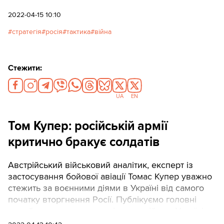
тези його чергового аналізу про війну в Україні.
2022-04-15 10:10
стратегія
росія
тактика
війна
Стежити:
UA
EN
Том Купер: російській армії
критично бракує солдатів
Австрійський військовий аналітик, експерт із
застосування бойової авіації Томас Купер уважно
стежить за воєнними діями в Україні від самого
початку вторгнення Росії. Публікуємо головні
тези його чергового аналізу про війну в Україні.