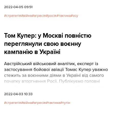
2022-04-05 09:51
стратегія
війна
агресія
росія
тактика
зсу
Том Купер: у Москві повністю
переглянули свою воєнну
кампанію в Україні
Австрійський військовий аналітик, експерт із
застосування бойової авіації Томас Купер уважно
стежить за воєнними діями в Україні від самого
початку вторгнення Росії. Публікуємо головні
тези його чергового аналізу про війну в Україні.
2022-04-03 10:33
стратегія
війна
агресія
тактика
путін