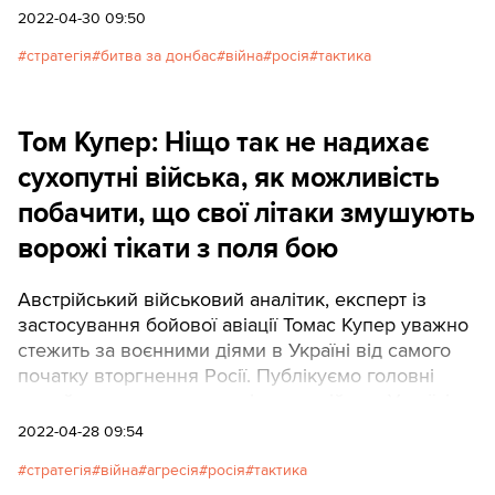
2022-04-30 09:50
стратегія
битва за донбас
війна
росія
тактика
Том Купер: Ніщо так не надихає
сухопутні війська, як можливість
побачити, що свої літаки змушують
ворожі тікати з поля бою
Австрійський військовий аналітик, експерт із
застосування бойової авіації Томас Купер уважно
стежить за воєнними діями в Україні від самого
початку вторгнення Росії. Публікуємо головні
тези його чергового аналізу про війну в Україні.
2022-04-28 09:54
стратегія
війна
агресія
росія
тактика