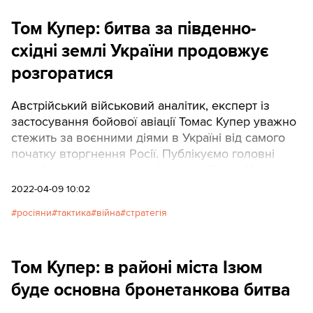
Том Купер: битва за південно-
східні землі України продовжує
розгоратися
Австрійський військовий аналітик, експерт із
застосування бойової авіації Томас Купер уважно
стежить за воєнними діями в Україні від самого
початку вторгнення Росії. Публікуємо головні
тези його чергового аналізу про війну в Україні.
2022-04-09 10:02
росіяни
тактика
війна
стратегія
Том Купер: в районі міста Ізюм
буде основна бронетанкова битва