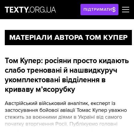
ПІДТРИМАТИ
МАТЕРІАЛИ АВТОРА ТОМ КУПЕР
Том Купер: росіяни просто кидають
слабо треновані й нашвидкуруч
укомплектовані відділення в
криваву м’ясорубку
Австрійський військовий аналітик, експерт із
застосування бойової авіації Томас Купер уважно
стежить за воєнними діями в Україні від самого
початку вторгнення Росії. Публікуємо головні
тези його чергового аналізу про війну в Україні.