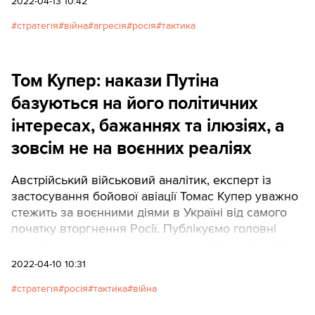
2022-04-13 10:42
стратегія
війна
агресія
росія
тактика
Том Купер: накази Путіна
базуються на його політичних
інтересах, бажаннях та ілюзіях, а
зовсім не на воєнних реаліях
Австрійський військовий аналітик, експерт із
застосування бойової авіації Томас Купер уважно
стежить за воєнними діями в Україні від самого
початку вторгнення Росії. Публікуємо головні
тези його чергового аналізу про війну в Україні.
2022-04-10 10:31
стратегія
росія
тактика
війна