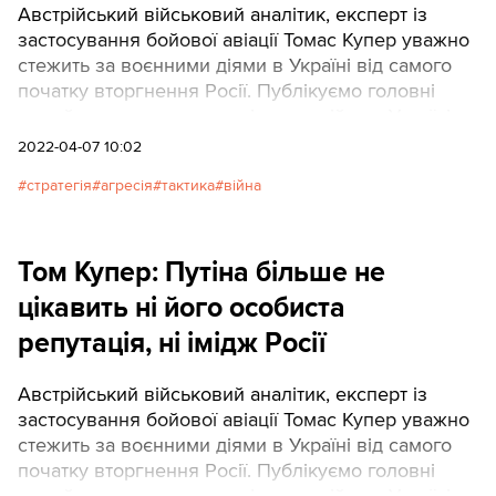
Австрійський військовий аналітик, експерт із
застосування бойової авіації Томас Купер уважно
стежить за воєнними діями в Україні від самого
початку вторгнення Росії. Публікуємо головні
тези його чергового аналізу про війну в Україні.
2022-04-07 10:02
стратегія
агресія
тактика
війна
Том Купер: Путіна більше не
цікавить ні його особиста
репутація, ні імідж Росії
Австрійський військовий аналітик, експерт із
застосування бойової авіації Томас Купер уважно
стежить за воєнними діями в Україні від самого
початку вторгнення Росії. Публікуємо головні
тези його чергового аналізу про війну в Україні.