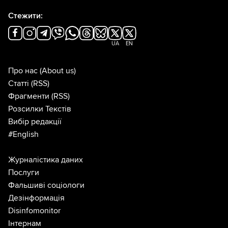
Стежити:
UA
EN
Про нас
(About us)
Статті
(RSS)
Фрагменти
(RSS)
Розсилки Текстів
Вибір редакції
#English
Журналістика даних
Послуги
Фальшиві соціологи
Дезінформація
Disinfomonitor
Інтернам