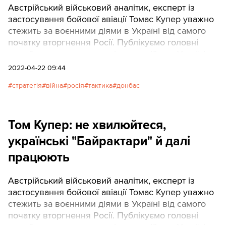
Австрійський військовий аналітик, експерт із
застосування бойової авіації Томас Купер уважно
стежить за воєнними діями в Україні від самого
початку вторгнення Росії. Публікуємо головні
тези його чергового аналізу про війну в Україні.
2022-04-22 09:44
стратегія
війна
росія
тактика
донбас
Том Купер: не хвилюйтеся,
українські "Байрактари" й далі
працюють
Австрійський військовий аналітик, експерт із
застосування бойової авіації Томас Купер уважно
стежить за воєнними діями в Україні від самого
початку вторгнення Росії. Публікуємо головні