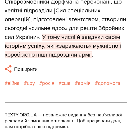
Співрозмовники Дорфмана переконані, що
«елітні підрозділи [Сил спеціальних
операцій], підготовлені агентством, створили
сьогодні «сильне ядро» для решти Збройних
сил України».
У тому числі й завдяки своїм
історіям успіху, які «заражають» мужністю і
хоробрістю інші підрозділи армії
.
Поширити
війна
цру
росія
сша
армія
допомога
TEXTY.ORG.UA — незалежне видання без навʼязливої
реклами й замовних матеріалів. Щоб працювати далі,
нам потрібна ваша підтримка.