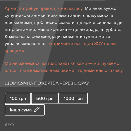
Армія потребує правди, а не пафосу.
Ми аналізуємо
супутникові знімки, вивчаємо звіти, спілкуємося з
військовими, щоб чесно сказати, де армія сильна, а де
потрібні зміни. Наша критика — це не зрада, а турбота.
Кожна наша рекомендація може врятувати життя
українських воїнів.
Підтримайте нас, щоб ЗСУ стали
кращими.
Ми не женемося за трафіком і кліками — ми шукаємо
історії, які вважаємо важливими і гідними вашого часу.
ЩОМІСЯЧНА ПОЖЕРТВА ЧЕРЕЗ LIQPAY
100
грн
500
грн
1000
грн
Інша сума
АБО